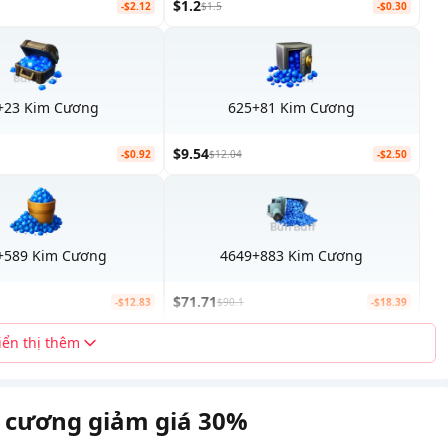
$1.2
-$2.12
$1.5
-$0.30
+23 Kim Cương
625+81 Kim Cương
$9.54
-$0.92
$12.04
-$2.50
+589 Kim Cương
4649+883 Kim Cương
$71.71
-$12.83
$90.1
-$18.39
iển thị thêm
cương giảm giá 30%