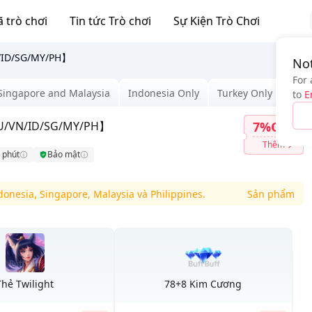
 trò chơi
Tin tức Trò chơi
Sự Kiện Trò Chơi
/ID/SG/MY/PH】
Not
For 
Singapore and Malaysia
Indonesia Only
Turkey Only
Phil
to
E
RU/VN/ID/SG/MY/PH】
7%OFF
Thêm
 phút
Bảo mật
a, Singapore, Malaysia và Philippines.
Sản phẩm này dàn
Thẻ Twilight
78+8 Kim Cương