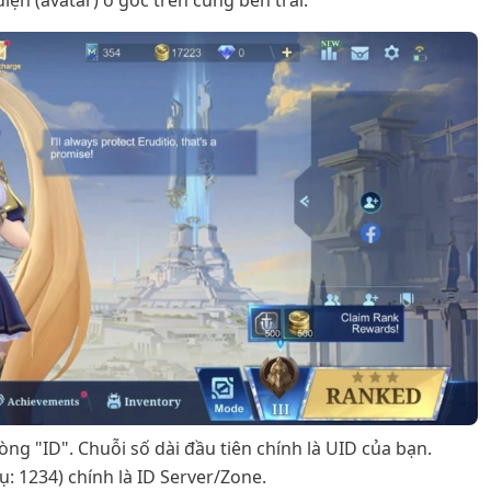
iện (avatar) ở góc trên cùng bên trái.
òng "ID". Chuỗi số dài đầu tiên chính là UID của bạn.
: 1234) chính là ID Server/Zone.