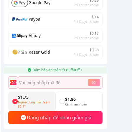
$0.29
Google Pay
Phí Chuyển khoản
$0.4
Paypal
Phí Chuyển khoản
$0.17
Alipay
Phí Chuyển khoản
$0.38
Razer Gold
Phí Chuyển khoản
Đảm bảo an toàn từ BuffBuff
Đổi
$1.75
$1.86
Người dùng mới: Giảm
Cần thanh toán
$0.11
Đăng nhập để nhận giảm giá