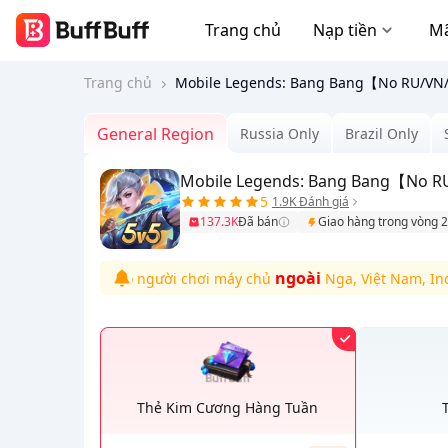
Trang chủ
Nạp tiền
Mã
Trang chủ
Mobile Legends: Bang Bang【No RU/VN
General Region
Russia Only
Brazil Only
Mobile Legends: Bang Bang【No 
5
1.9K Đánh giá
137.3K
Đã bán
Giao hàng trong vòng 2
ngoài
 này dành cho người chơi máy chủ
Nga, Việt Nam, Indonesi
Thẻ Kim Cương Hàng Tuần