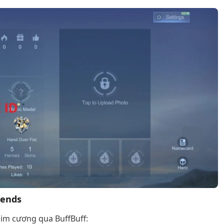
gends
kim cương qua BuffBuff: