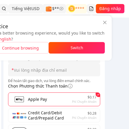
Tiếng Việt
USD
$**
****
Đăng nhập
Lịch sử đơn hàng
ice
a better browsing experience, would you like to switch
Thông tin đơn hàng
ippines Only
nglish
?
*
Switch
Continue browsing
*
*
ngoài
h cho người chơi máy chủ
Nga, Việt Nam, Indonesia, Singap
Để hoàn tất giao dịch, vui lòng điền email chính xác.
Chọn Phương thức Thanh toán
$0.17
Apple Pay
Phí Chuyển khoản
Credit Card/Debit
$0.28
Card/Prepaid Card
Phí Chuyển khoản