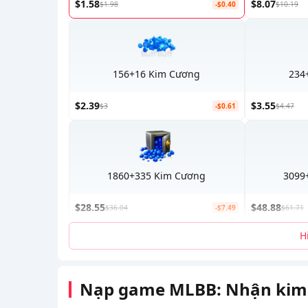
$1.58
$8.07
$1.98
-$0.40
$10.19
156+16 Kim Cương
234
$2.39
$3.55
$3
-$0.61
$4.47
1860+335 Kim Cương
3099
$28.55
$48.88
$36.04
-$7.49
$61.71
H
Nạp game MLBB: Nhận kim 