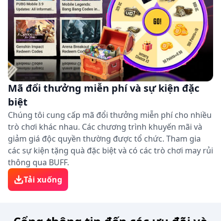
Mã đổi thưởng miễn phí và sự kiện đặc
biệt
Chúng tôi cung cấp mã đổi thưởng miễn phí cho nhiều
trò chơi khác nhau. Các chương trình khuyến mãi và
giảm giá độc quyền thường được tổ chức. Tham gia
các sự kiện tặng quà đặc biệt và có các trò chơi may rủi
thông qua BUFF.
Tải xuống