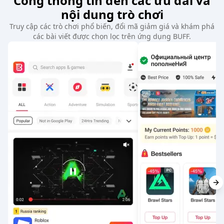
Cổng thông tin đến các ưu đãi và
nội dung trò chơi
Truy cập các trò chơi phổ biến, đổi mã giảm giá và khám phá
các bài viết được chọn lọc trên ứng dụng BUFF.