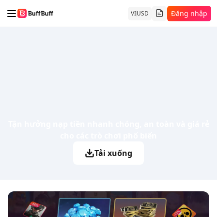
Đăng nhập
VI
USD
Tận hưởng nạp tiền nhanh chóng, an toàn và giá rẻ
cho các trò chơi phổ biến
Tải xuống