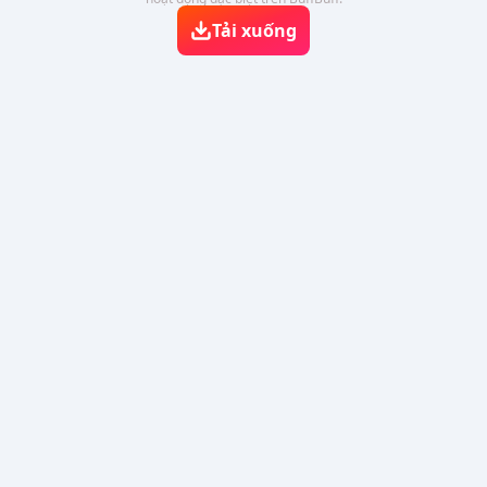
Tải xuống