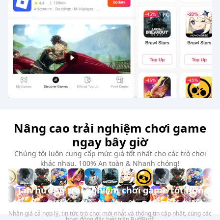
Nâng cao trải nghiệm chơi game
ngay bây giờ
Chúng tôi luôn cung cấp mức giá tốt nhất cho các trò chơi
khác nhau. 100% An toàn & Nhanh chóng!
Tận hưởng trải nghiệm chơi game tốt hơn
một cách dễ dàng trên BuffBuff.
Nhận giá cả hợp lý, tin tức trò chơi mới nhất và thông tin cập nhật, cùng các
hoạt động đặc biệt trên BuffBuff!