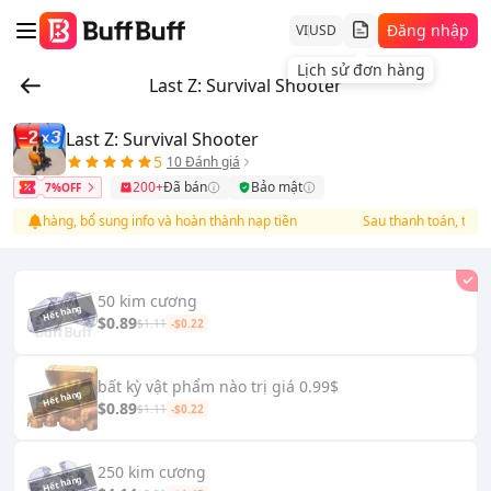
Đăng nhập
VI
USD
Lịch sử đơn hàng
Last Z: Survival Shooter
Last Z: Survival Shooter
5
10 Đánh giá
200+
Đã bán
Bảo mật
7%OFF
đơn hàng, bổ sung info và hoàn thành nạp tiền
Sau thanh toán, truy cậ
50 kim cương
$0.89
$1.11
-$0.22
bất kỳ vật phẩm nào trị giá 0.99$
$0.89
$1.11
-$0.22
250 kim cương