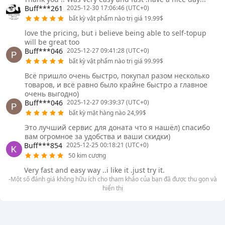
Buff***261
2025-12-30 17:06:46 (UTC+0)
bất kỳ vật phẩm nào trị giá 19.99$
love the pricing, but i believe being able to self-topup
will be great too
Buff***046
2025-12-27 09:41:28 (UTC+0)
bất kỳ vật phẩm nào trị giá 99.99$
Всё пришло очень быстро, покупал разом несколько
товаров, и всё равно было крайне быстро а главное
очень выгодно)
Buff***046
2025-12-27 09:39:37 (UTC+0)
bất kỳ mặt hàng nào 24,99$
Это лучший сервис для доната что я нашёл) спасибо
вам огромное за удобства и ваши скидки)
Buff***854
2025-12-25 00:18:21 (UTC+0)
50 kim cương
Very fast and easy way ..i like it .just try it.
-Một số đánh giá không hữu ích cho tham khảo của bạn đã được thu gọn và
hiển thị