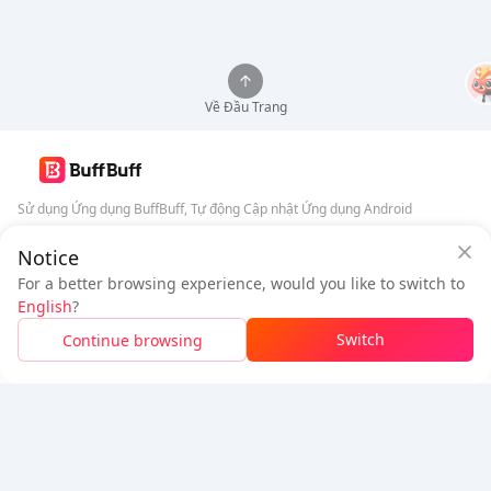
Về Đầu Trang
Sử dụng Ứng dụng BuffBuff, Tự động Cập nhật Ứng dụng Android
Notice
Đảm bảo an toàn từ BuffBuff
Tải xuống BuffBuff
For a better browsing experience, would you like to switch to
Đăng nhập
để
nhận 50 điểm (0.50 USD)
+
1
điểm (
0.01
USD)
Theo dõi chúng tôi
English
?
$1.03
Cần thanh toán
Switch
Continue browsing
Đã Bán hết
Tiết kiệm
$0.08
5% OFF
5% OFF
Công ty
Tài nguyên
Giới thiệu
Phương thức thanh toán
Bảo mật
Trợ giúp