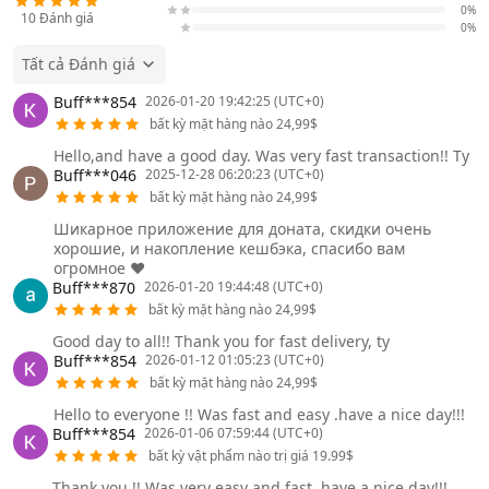
0%
10
Đánh giá
0%
Tất cả Đánh giá
Buff***854
2026-01-20 19:42:25 (UTC+0)
bất kỳ mặt hàng nào 24,99$
Hello,and have a good day. Was very fast transaction!! Ty
Buff***046
2025-12-28 06:20:23 (UTC+0)
bất kỳ mặt hàng nào 24,99$
Шикарное приложение для доната, скидки очень
хорошие, и накопление кешбэка, спасибо вам
огромное ❤️
Buff***870
2026-01-20 19:44:48 (UTC+0)
bất kỳ mặt hàng nào 24,99$
Good day to all!! Thank you for fast delivery, ty
Buff***854
2026-01-12 01:05:23 (UTC+0)
bất kỳ mặt hàng nào 24,99$
Hello to everyone !! Was fast and easy .have a nice day!!!
Buff***854
2026-01-06 07:59:44 (UTC+0)
bất kỳ vật phẩm nào trị giá 19.99$
Thank you !! Was very easy and fast .have a nice day!!!