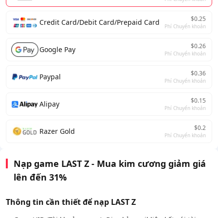
$0.25
Credit Card/Debit Card/Prepaid Card
Phí Chuyển khoản
$0.26
Google Pay
Phí Chuyển khoản
$0.36
Paypal
Phí Chuyển khoản
$0.15
Alipay
Phí Chuyển khoản
$0.2
Razer Gold
Phí Chuyển khoản
Nạp game LAST Z - Mua kim cương giảm giá
lên đến 31%
Thông tin cần thiết để nạp LAST Z