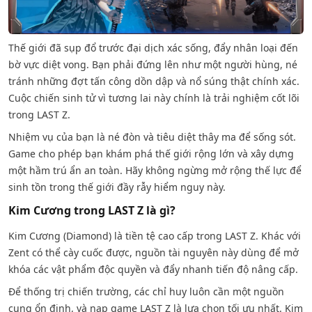
Thế giới đã sụp đổ trước đại dịch xác sống, đẩy nhân loại đến
bờ vực diệt vong. Bạn phải đứng lên như một người hùng, né
tránh những đợt tấn công dồn dập và nổ súng thật chính xác.
Cuộc chiến sinh tử vì tương lai này chính là trải nghiệm cốt lõi
trong LAST Z.
Nhiệm vụ của bạn là né đòn và tiêu diệt thây ma để sống sót.
Game cho phép bạn khám phá thế giới rộng lớn và xây dựng
một hầm trú ẩn an toàn. Hãy không ngừng mở rộng thế lực để
sinh tồn trong thế giới đầy rẫy hiểm nguy này.
Kim Cương trong LAST Z là gì?
Kim Cương (Diamond) là tiền tệ cao cấp trong LAST Z. Khác với
Zent có thể cày cuốc được, nguồn tài nguyên này dùng để mở
khóa các vật phẩm độc quyền và đẩy nhanh tiến độ nâng cấp.
Để thống trị chiến trường, các chỉ huy luôn cần một nguồn
cung ổn định, và nạp game LAST Z là lựa chọn tối ưu nhất. Kim