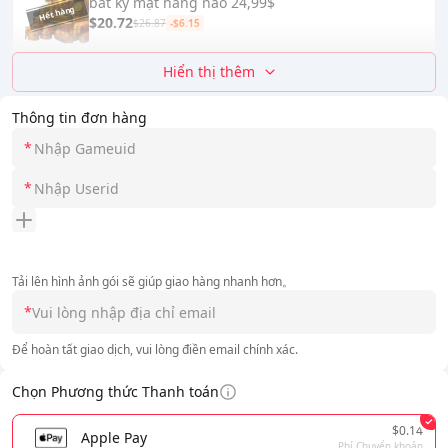
bất kỳ mặt hàng nào 24,99$
$20.72
$26.87
-$6.15
Hiển thị thêm
Thông tin đơn hàng
*
*
Tải lên hình ảnh gói sẽ giúp giao hàng nhanh hơn。
*
Để hoàn tất giao dịch, vui lòng điền email chính xác.
Chọn Phương thức Thanh toán
$0.14
Apple Pay
Phí Chuyển khoản