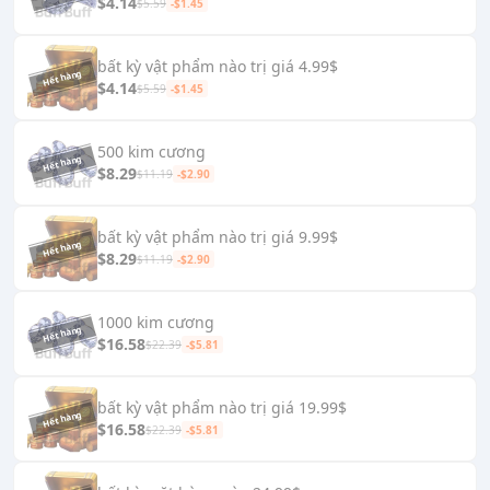
$4.14
$5.59
-$1.45
bất kỳ vật phẩm nào trị giá 4.99$
$4.14
$5.59
-$1.45
500 kim cương
$8.29
$11.19
-$2.90
bất kỳ vật phẩm nào trị giá 9.99$
$8.29
$11.19
-$2.90
1000 kim cương
$16.58
$22.39
-$5.81
bất kỳ vật phẩm nào trị giá 19.99$
$16.58
$22.39
-$5.81