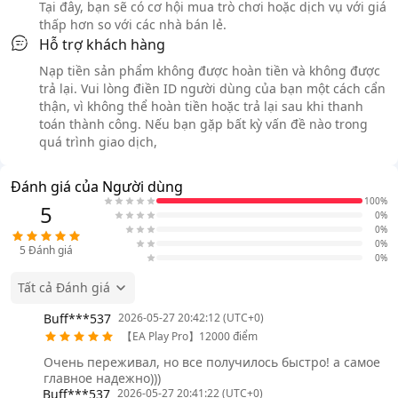
Tại đây, bạn sẽ có cơ hội mua trò chơi hoặc dịch vụ với giá
thấp hơn so với các nhà bán lẻ.
Hỗ trợ khách hàng
Nạp tiền sản phẩm không được hoàn tiền và không được
trả lại. Vui lòng điền ID người dùng của bạn một cách cẩn
thận, vì không thể hoàn tiền hoặc trả lại sau khi thanh
toán thành công. Nếu bạn gặp bất kỳ vấn đề nào trong
quá trình giao dịch,
Đánh giá của Người dùng
100%
5
0%
0%
0%
5
Đánh giá
0%
Tất cả Đánh giá
Buff***537
2026-05-27 20:42:12 (UTC+0)
【EA Play Pro】12000 điểm
Очень переживал, но все получилось быстро! а самое
главное надежно)))
Buff***537
2026-05-27 20:41:22 (UTC+0)