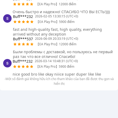
【EA Play Pro】12000 điểm
Очень быстро и надежно! СПАСИБО ЧТО ВЫ ЕСТЬ!))))
Buff***232
2026-02-05 13:30:15 (UTC+0)
【EA Play Pro】5900 điểm
fast and high-quality fast, high quality, everything
arrived without any deception
Buff***537
2026-06-09 20:33:19 (UTC+0)
【EA Play Pro】12000 điểm
Были проблемы с доставкой, но пользуюсь не первый
раз так что все отлично! Спасибо!
Buff***232
2026-03-14 10:48:31 (UTC+0)
【EA Play Pro】5900 điểm
nice good bro like okay niiice super duper like like
-Một số đánh giá không hữu ích cho tham khảo của bạn đã được thu gọn và
hiển thị