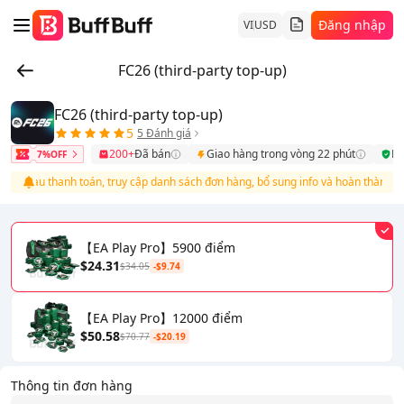
Đăng nhập
VI
USD
FC26 (third-party top-up)
FC26 (third-party top-up)
5
5 Đánh giá
200+
Đã bán
Giao hàng trong vòng 22 phút
Bả
7%OFF
Sau thanh toán, truy cập danh sách đơn hàng, bổ sung info và hoàn thành nạp
【EA Play Pro】5900 điểm
$24.31
$34.05
-$9.74
【EA Play Pro】12000 điểm
$50.58
$70.77
-$20.19
Thông tin đơn hàng