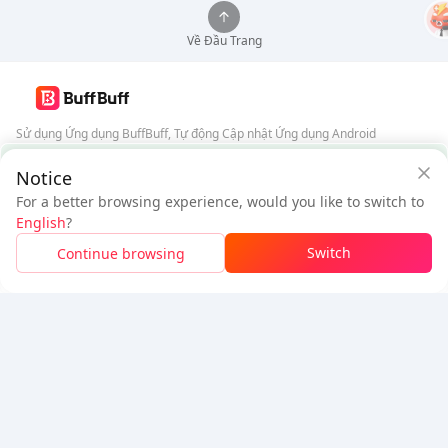
Về Đầu Trang
Sử dụng Ứng dụng BuffBuff, Tự động Cập nhật Ứng dụng Android
Đảm bảo an toàn từ BuffBuff
Notice
Tải xuống BuffBuff
For a better browsing experience, would you like to switch to
$25.24
$27.06
Theo dõi chúng tôi
English
?
Người dùng mới: Giảm
$1.82
Cần thanh toán
Switch
Continue browsing
Đăng nhập để nhận giảm giá
5% OFF
5% OFF
Công ty
Tài nguyên
Giới thiệu
Phương thức thanh toán
Bảo mật
Trợ giúp
Hot Selling
Arena Breakout: Infinite (PC Verison)