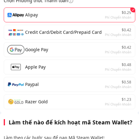
Chọn Phương thức Thanh toán
$0.29
Alipay
Phí Chuyển khoản
$0.42
Credit Card/Debit Card/Prepaid Card
Phí Chuyển khoản
$0.42
Google Pay
Phí Chuyển khoản
$0.48
Apple Pay
Phí Chuyển khoản
$0.58
Paypal
Phí Chuyển khoản
$1.23
Razer Gold
Phí Chuyển khoản
Làm thế nào để kích hoạt mã Steam Wallet?
Làm theo các bước sau để nạp Mã Steam Wallet: