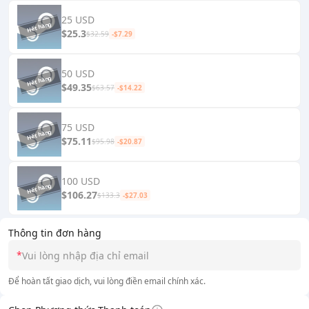
25 USD
$25.3
$32.59
-$7.29
50 USD
$49.35
$63.57
-$14.22
75 USD
$75.11
$95.98
-$20.87
100 USD
$106.27
$133.3
-$27.03
Thông tin đơn hàng
*
Để hoàn tất giao dịch, vui lòng điền email chính xác.