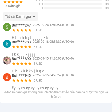
0%
0%
5
Đánh giá
0%
Tất cả Đánh giá
Buff***247
2025-09-24 12:49:54 (UTC+0)
5 USD
H h h h h j h j j j j j k k
Buff***783
2025-09-18 05:32:32 (UTC+0)
5 USD
I k k j j j k j j j j
Buff***890
2025-09-15 11:20:06 (UTC+0)
5 USD
G h j k k k k v j k g g
Buff***945
2025-09-15 04:26:57 (UTC+0)
5 USD
Ey ey ey ey ey ey ey ey ey ey
-Một số đánh giá không hữu ích cho tham khảo của bạn đã được thu gọn và
hiển thị