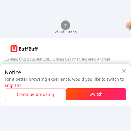
Về Đầu Trang
Sử dụng Ứng dụng BuffBuff, Tự động Cập nhật Ứng dụng Android
Đảm bảo an toàn từ BuffBuff
Notice
Tải xuống BuffBuff
For a better browsing experience, would you like to switch to
$5.48
$5.86
Theo dõi chúng tôi
English
?
Người dùng mới: Giảm
$0.38
Cần thanh toán
Switch
Continue browsing
Đăng nhập để nhận giảm giá
5% OFF
5% OFF
Công ty
Tài nguyên
Giới thiệu
Phương thức thanh toán
Bảo mật
Trợ giúp