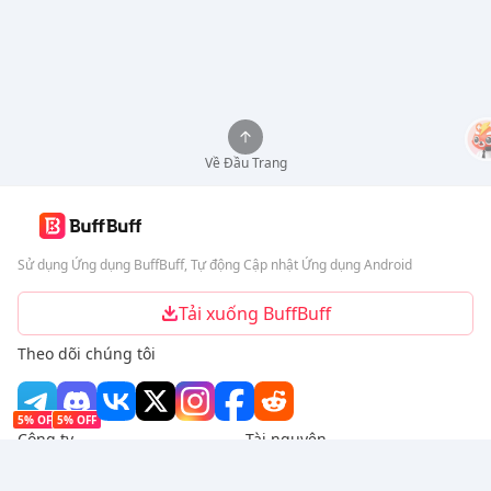
Về Đầu Trang
Sử dụng Ứng dụng BuffBuff, Tự động Cập nhật Ứng dụng Android
Tải xuống BuffBuff
Theo dõi chúng tôi
5% OFF
5% OFF
Công ty
Tài nguyên
Giới thiệu
Phương thức thanh toán