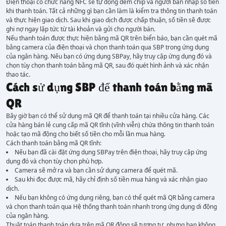
Điện thoại có chức năng NFC sẽ tự động đếm chip và người bán nhập số tiền
khi thanh toán. Tất cả những gì bạn cần làm là kiểm tra thông tin thanh toán
và thực hiện giao dịch. Sau khi giao dịch được chấp thuận, số tiền sẽ được
ghi nợ ngay lập tức từ tài khoản và gửi cho người bán.
Nếu thanh toán được thực hiện bằng mã QR trên biển báo, bạn cần quét mã
bằng camera của điện thoại và chọn thanh toán qua SBP trong ứng dụng
của ngân hàng. Nếu bạn có ứng dụng SBPay, hãy truy cập ứng dụng đó và
chọn tùy chọn thanh toán bằng mã QR, sau đó quét hình ảnh và xác nhận
thao tác.
Cách sử dụng SBP để thanh toán bằng mã
QR
Bây giờ bạn có thể sử dụng mã QR để thanh toán tại nhiều cửa hàng. Các
cửa hàng bán lẻ cung cấp mã QR tĩnh (vĩnh viễn) chứa thông tin thanh toán
hoặc tạo mã động cho biết số tiền cho mỗi lần mua hàng.
Cách thanh toán bằng mã QR tĩnh:
Nếu bạn đã cài đặt ứng dụng SBPay trên điện thoại, hãy truy cập ứng
dụng đó và chọn tùy chọn phù hợp.
Camera sẽ mở ra và bạn cần sử dụng camera để quét mã.
Sau khi đọc được mã, hãy chỉ định số tiền mua hàng và xác nhận giao
dịch.
Nếu bạn không có ứng dụng riêng, bạn có thể quét mã QR bằng camera
và chọn thanh toán qua Hệ thống thanh toán nhanh trong ứng dụng di động
của ngân hàng.
Thuật toán thanh toán dựa trên mã QR động sẽ tương tự, nhưng bạn không