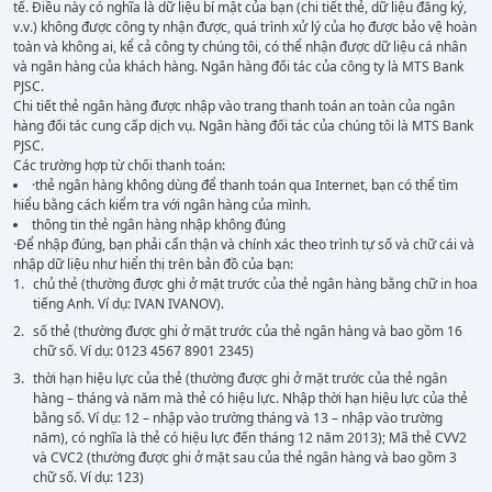
tế. Điều này có nghĩa là dữ liệu bí mật của bạn (chi tiết thẻ, dữ liệu đăng ký,
v.v.) không được công ty nhận được, quá trình xử lý của họ được bảo vệ hoàn
toàn và không ai, kể cả công ty chúng tôi, có thể nhận được dữ liệu cá nhân
và ngân hàng của khách hàng. Ngân hàng đối tác của công ty là MTS Bank
PJSC.
Chi tiết thẻ ngân hàng được nhập vào trang thanh toán an toàn của ngân
hàng đối tác cung cấp dịch vụ. Ngân hàng đối tác của chúng tôi là MTS Bank
PJSC.
Các trường hợp từ chối thanh toán:
·thẻ ngân hàng không dùng để thanh toán qua Internet, bạn có thể tìm
hiểu bằng cách kiểm tra với ngân hàng của mình.
thông tin thẻ ngân hàng nhập không đúng
·Để nhập đúng, bạn phải cẩn thận và chính xác theo trình tự số và chữ cái và
nhập dữ liệu như hiển thị trên bản đồ của bạn:
chủ thẻ (thường được ghi ở mặt trước của thẻ ngân hàng bằng chữ in hoa
tiếng Anh. Ví dụ: IVAN IVANOV).
số thẻ (thường được ghi ở mặt trước của thẻ ngân hàng và bao gồm 16
chữ số. Ví dụ: 0123 4567 8901 2345)
thời hạn hiệu lực của thẻ (thường được ghi ở mặt trước của thẻ ngân
hàng – tháng và năm mà thẻ có hiệu lực. Nhập thời hạn hiệu lực của thẻ
bằng số. Ví dụ: 12 – nhập vào trường tháng và 13 – nhập vào trường
năm), có nghĩa là thẻ có hiệu lực đến tháng 12 năm 2013); Mã thẻ CVV2
và CVC2 (thường được ghi ở mặt sau của thẻ ngân hàng và bao gồm 3
chữ số. Ví dụ: 123)