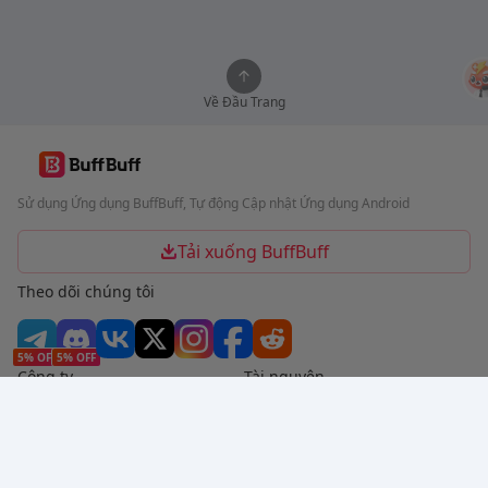
Về Đầu Trang
Sử dụng Ứng dụng BuffBuff, Tự động Cập nhật Ứng dụng Android
Tải xuống BuffBuff
Theo dõi chúng tôi
5% OFF
5% OFF
Công ty
Tài nguyên
Giới thiệu
Phương thức thanh toán
Bảo mật
Trợ giúp
Hot Selling