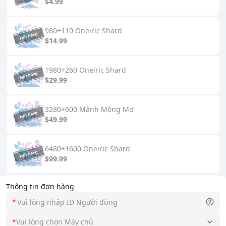
$4.99
980+110 Oneiric Shard
$14.99
1980+260 Oneiric Shard
$29.99
3280+600 Mảnh Mộng Mơ
$49.99
6480+1600 Oneiric Shard
$99.99
Thông tin đơn hàng
*
*
Vui lòng chọn Máy chủ