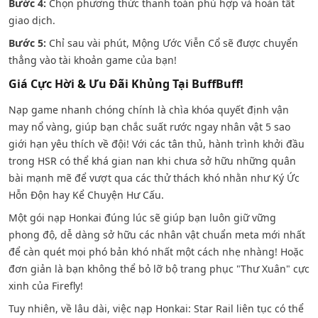
Bước 4:
Chọn phương thức thanh toán phù hợp và hoàn tất
giao dịch.
Bước 5:
Chỉ sau vài phút, Mộng Ước Viễn Cổ sẽ được chuyển
thẳng vào tài khoản game của bạn!
Giá Cực Hời & Ưu Đãi Khủng Tại BuffBuff!
Nạp game nhanh chóng chính là chìa khóa quyết định vận
may nổ vàng, giúp bạn chắc suất rước ngay nhân vật 5 sao
giới hạn yêu thích về đội! Với các tân thủ, hành trình khởi đầu
trong HSR có thể khá gian nan khi chưa sở hữu những quân
bài mạnh mẽ để vượt qua các thử thách khó nhằn như Ký Ức
Hỗn Độn hay Kể Chuyện Hư Cấu.
Một gói nạp Honkai đúng lúc sẽ giúp bạn luôn giữ vững
phong độ, dễ dàng sở hữu các nhân vật chuẩn meta mới nhất
để càn quét mọi phó bản khó nhất một cách nhẹ nhàng! Hoặc
đơn giản là bạn không thể bỏ lỡ bộ trang phục "Thư Xuân" cực
xinh của Firefly!
Tuy nhiên, về lâu dài, việc nạp Honkai: Star Rail liên tục có thể