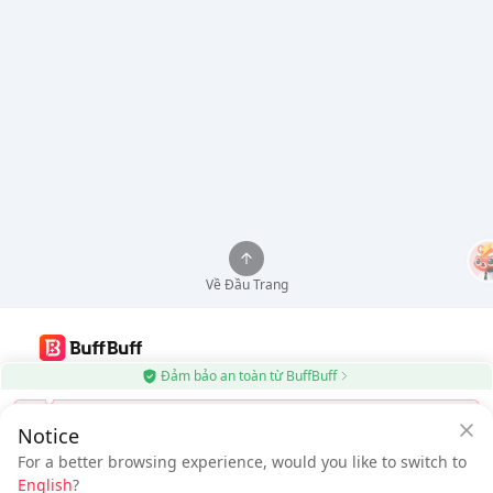
Về Đầu Trang
Đảm bảo an toàn từ BuffBuff
Sử dụng Ứng dụng BuffBuff, Tự động Cập nhật Ứng dụng Android
Đổi
Notice
Tải xuống BuffBuff
For a better browsing experience, would you like to switch to
Đăng nhập
để
nhận 50 điểm (0.50 USD)
+
1
điểm (
0.01
USD)
Theo dõi chúng tôi
English
?