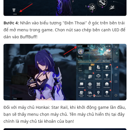
Bước 4:
Nhấn vào biểu tượng "Điện Thoại" ở góc trên bên trái
để mở menu trong game. Chọn nút sao chép bên cạnh UID để
dán vào BuffBuff!
Đối với máy chủ Honkai: Star Rail, khi khởi động game lần đầu,
bạn sẽ thấy menu chọn máy chủ. Tên máy chủ hiển thị tại đây
chính là máy chủ tài khoản của bạn!