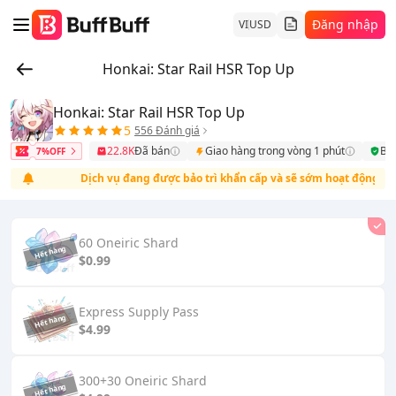
Đăng nhập
VI
USD
Honkai: Star Rail HSR Top Up
Honkai: Star Rail HSR Top Up
5
556 Đánh giá
22.8K
Đã bán
Giao hàng trong vòng 1 phút
Bả
7%OFF
n.
Dịch vụ đang được bảo trì khẩn cấp và sẽ sớm hoạt động trở lại.
60 Oneiric Shard
$0.99
Express Supply Pass
$4.99
300+30 Oneiric Shard