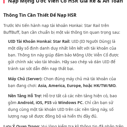
Nạp Mộng Ước Viễn Cổ HSR Giá Rẻ & An Toàn
Thông Tin Cần Thiết Để Nạp HSR
Trước khi tiến hành nạp tài khoản Honkai: Star Rail trên
BuffBuff, bạn cần chuẩn bị một vài thông tin quan trọng sau:
UID Tài Khoản Honkai: Star Rail:
UID (ID Người Dùng) là
một dãy số định danh duy nhất liên kết với tài khoản của
bạn. Thông tin này giúp đảm bảo Mộng Ước Viễn Cổ được
gửi chính xác vào tài khoản. Hãy sao chép và dán UID để
tránh sai sót dẫn đến nạp thất bại.
Máy Chủ (Server):
Chọn đúng máy chủ mà tài khoản của
bạn đang chơi:
Asia, America, Europe, hoặc HK/TW/MO.
Nền Tảng Hỗ Trợ:
Hỗ trợ tất cả các nền tảng hiện có, bao
gồm
Android, iOS, PS5
và
Windows PC.
Chỉ cần bạn sử
dụng cùng một tài khoản UID trên các nền tảng này, số
lượng nạp sẽ được đồng bộ và hiển thị đầy đủ.
Lưu Ý Quan Trọng:
Vui lòng kiểm tra kỹ thông tin đã nhập trên