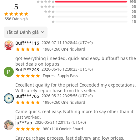
99%
5
0%
0%
0%
556
Đánh giá
1%
Tất cả Đánh giá
Buff***116
2026-07-11 19:28:44 (UTC+0)
1980+260 Oneiric Shard
got everything i needed, quick and easy. buffbuff has the
best deals on topups
Buff***243
2026-06-16 12:39:23 (UTC+0)
Express Supply Pass
Excellent quality for the price! Exceeded my expectations.
Will surely repurchase from this seller.
Buff***766
2026-05-22 23:25:56 (UTC+0)
1980+260 Oneiric Shard
Came quick, real easy. Nothing more to say other than it
just worked.
Ju***ab
2026-05-21 12:01:13 (UTC+0)
980+110 Oneiric Shard
Easy purchase process, fast delivery and low prices.