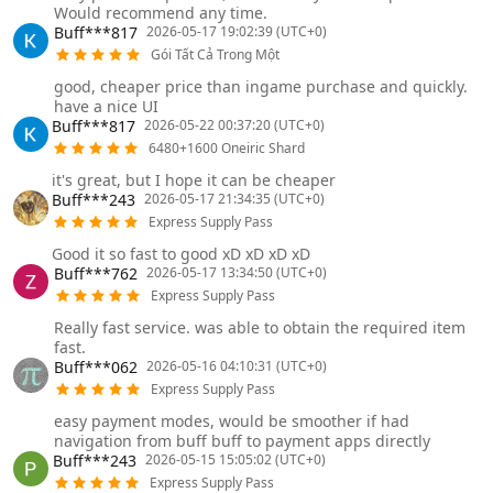
Would recommend any time.
Buff***817
2026-05-17 19:02:39 (UTC+0)
Gói Tất Cả Trong Một
good, cheaper price than ingame purchase and quickly.
have a nice UI
Buff***817
2026-05-22 00:37:20 (UTC+0)
6480+1600 Oneiric Shard
it's great, but I hope it can be cheaper
Buff***243
2026-05-17 21:34:35 (UTC+0)
Express Supply Pass
Good it so fast to good xD xD xD xD
Buff***762
2026-05-17 13:34:50 (UTC+0)
Express Supply Pass
Really fast service. was able to obtain the required item
fast.
Buff***062
2026-05-16 04:10:31 (UTC+0)
Express Supply Pass
easy payment modes, would be smoother if had
navigation from buff buff to payment apps directly
Buff***243
2026-05-15 15:05:02 (UTC+0)
Express Supply Pass