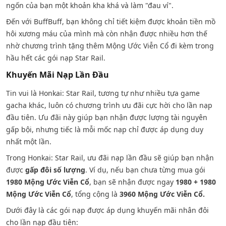
ngốn của bạn một khoản kha khá và làm "đau ví".
Đến với BuffBuff, bạn không chỉ tiết kiệm được khoản tiền mồ
hôi xương máu của mình mà còn nhận được nhiều hơn thế
nhờ chương trình tặng thêm Mộng Ước Viễn Cổ đi kèm trong
hầu hết các gói nạp Star Rail.
Khuyến Mãi Nạp Lần Đầu
Tin vui là Honkai: Star Rail, tương tự như nhiều tựa game
gacha khác, luôn có chương trình ưu đãi cực hời cho lần nạp
đầu tiên. Ưu đãi này giúp bạn nhận được lượng tài nguyên
gấp bội, nhưng tiếc là mỗi mốc nạp chỉ được áp dụng duy
nhất một lần.
Trong Honkai: Star Rail, ưu đãi nạp lần đầu sẽ giúp bạn nhận
được
gấp đôi số lượng
. Ví dụ, nếu bạn chưa từng mua gói
1980 Mộng Ước Viễn Cổ
, bạn sẽ nhận được ngay
1980 + 1980
Mộng Ước Viễn Cổ
, tổng cộng là
3960 Mộng Ước Viễn Cổ.
Dưới đây là các gói nạp được áp dụng khuyến mãi nhân đôi
cho lần nạp đầu tiên: