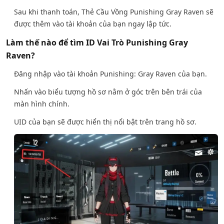
Sau khi thanh toán, Thẻ Cầu Vồng Punishing Gray Raven sẽ
được thêm vào tài khoản của bạn ngay lập tức.
Làm thế nào để tìm ID Vai Trò Punishing Gray
Raven?
Đăng nhập vào tài khoản Punishing: Gray Raven của bạn.
Nhấn vào biểu tượng hồ sơ nằm ở góc trên bên trái của
màn hình chính.
UID của bạn sẽ được hiển thị nổi bật trên trang hồ sơ.