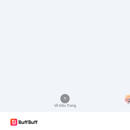
Về Đầu Trang