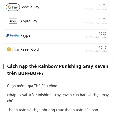
$0.24
Google Pay
Phí Chuyển khoản
$0.25
Apple Pay
Phí Chuyển khoản
$0.35
Paypal
Phí Chuyển khoản
$0.17
Razer Gold
Phí Chuyển khoản
Cách nạp thẻ Rainbow Punishing Gray Raven
trên BUFFBUFF?
Chọn mệnh giá Thẻ Cầu Vồng.
Nhập ID Vai Trò Punishing Gray Raven của bạn và chọn máy
chủ.
Thanh toán và chọn phương thức thanh toán của bạn.