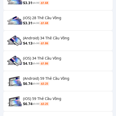
$3.31
$4.99
-$1.68
(iOS) 28 Thẻ Cầu Vồng
$3.31
$4.99
-$1.68
(Android) 34 Thẻ Cầu Vồng
$4.13
$5.99
-$1.86
(iOS) 34 Thẻ Cầu Vồng
$4.13
$5.99
-$1.86
(Android) 59 Thẻ Cầu Vồng
$6.74
$9.99
-$3.25
(iOS) 59 Thẻ Cầu Vồng
$6.74
$9.99
-$3.25