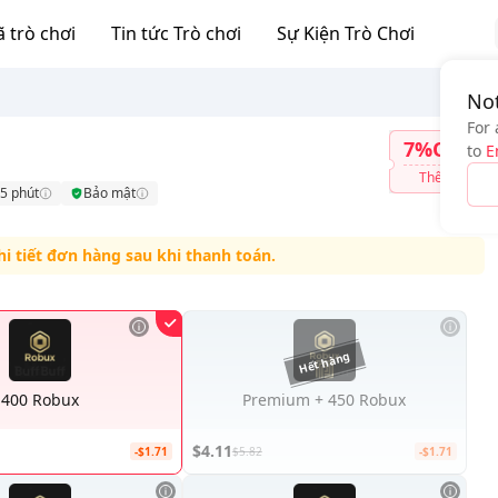
 trò chơi
Tin tức Trò chơi
Sự Kiện Trò Chơi
Not
For 
7%OFF
to
E
Thêm
5 phút
Bảo mật
hi tiết đơn hàng sau khi thanh toán.
400 Robux
Premium + 450 Robux
$4.11
-$1.71
$5.82
-$1.71