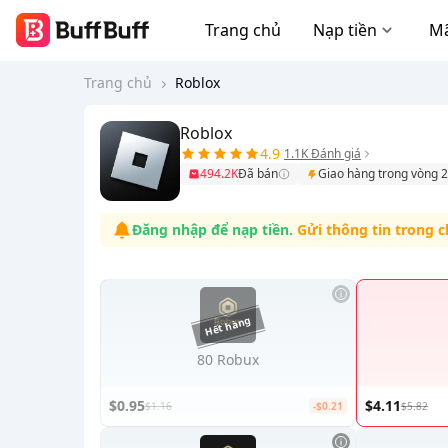
Trang chủ
Nạp tiền
Mã
Trang chủ
Roblox
Roblox
4.9
1.1K Đánh giá
494.2K
Đã bán
Giao hàng trong vòng 2
Đăng nhập để nạp tiền.
Gửi thông tin trong c
80 Robux
$0.95
$4.11
$1.16
-$0.21
$5.82