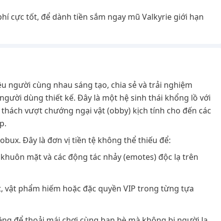
phí cực tốt, để dành tiền sắm ngay mũ Valkyrie giới hạn
ệu người cùng nhau sáng tạo, chia sẻ và trải nghiệm
người dùng thiết kế. Đây là một hệ sinh thái khổng lồ với
 thách vượt chướng ngại vật (obby) kịch tính cho đến các
p.
ux. Đây là đơn vị tiền tệ không thể thiếu để:
 khuôn mặt và các động tác nhảy (emotes) độc lạ trên
, vật phẩm hiếm hoặc đặc quyền VIP trong từng tựa
riêng để thoải mái chơi cùng bạn bè mà không bị người lạ