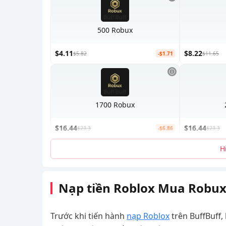
500 Robux
$4.11
$8.22
$5.82
-$1.71
$11.65
1700 Robux
$16.44
$16.44
$23.3
-$6.86
$23.3
H
Nạp tiền Roblox Mua Robux
Trước khi tiến hành
nạp Roblox
trên BuffBuff,