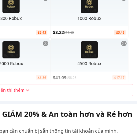
800 Robux
1000 Robux
$8.22
-$3.43
$11.65
-$3.43
2000 Robux
4500 Robux
$41.09
-$6.86
$58.26
-$17.17
iển thị thêm
 GIẢM 20% & An toàn hơn và Rẻ hơn
 bạn cần chuẩn bị sẵn thông tin tài khoản của mình.