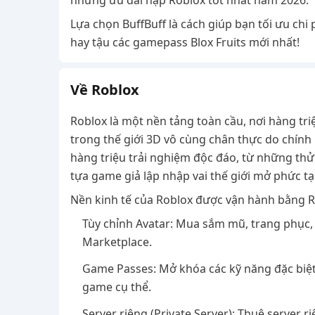
những ưu đãi nạp Roblox tốt nhất năm 2026.
Lựa chọn BuffBuff là cách giúp bạn tối ưu chi 
hay tậu các gamepass Blox Fruits mới nhất!
Về Roblox
Roblox là một nền tảng toàn cầu, nơi hàng tri
trong thế giới 3D vô cùng chân thực do chính 
hàng triệu trải nghiệm độc đáo, từ những thử
tựa game giả lập nhập vai thế giới mở phức tạ
Nền kinh tế của Roblox được vận hành bằng Rob
Tùy chỉnh Avatar: Mua sắm mũ, trang phục,
Marketplace.
Game Passes: Mở khóa các kỹ năng đặc biệt
game cụ thể.
Server riêng (Private Server): Thuê server 