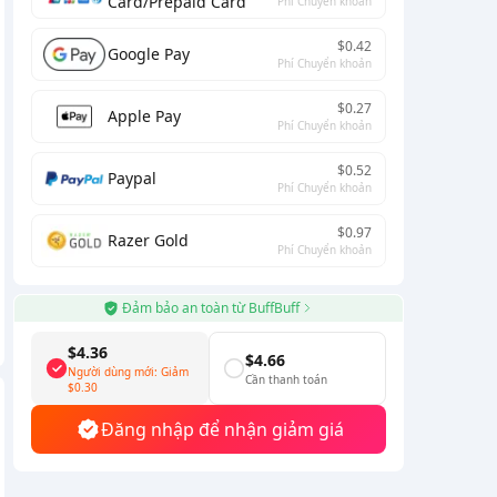
Card/Prepaid Card
Phí Chuyển khoản
$0.42
Google Pay
Phí Chuyển khoản
$0.27
Apple Pay
Phí Chuyển khoản
$0.52
Paypal
Phí Chuyển khoản
$0.97
Razer Gold
Phí Chuyển khoản
Đảm bảo an toàn từ BuffBuff
$4.36
$4.66
Người dùng mới: Giảm
Cần thanh toán
$0.30
Đăng nhập để nhận giảm giá