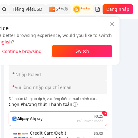
Tiếng Việt
USD
$**
****
Đăng nhập
Lịch sử đơn hàng
ice
a better browsing experience, would you like to switch
Thông tin đơn hàng
nglish
?
*
Switch
Continue browsing
*
*
*
Để hoàn tất giao dịch, vui lòng điền email chính xác.
Chọn Phương thức Thanh toán
$0.25
Alipay
Phí Chuyển khoản
Credit Card/Debit
$0.38