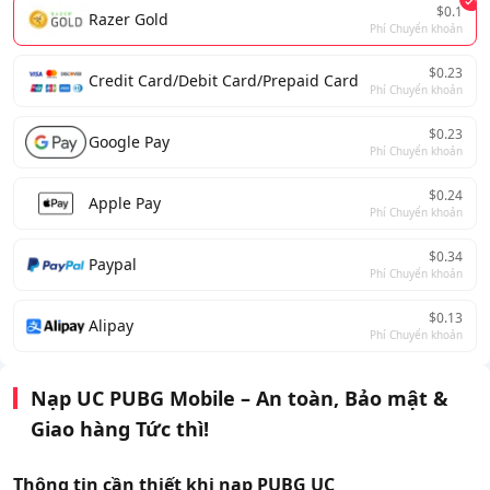
$0.1
Razer Gold
Phí Chuyển khoản
$0.23
Credit Card/Debit Card/Prepaid Card
Phí Chuyển khoản
$0.23
Google Pay
Phí Chuyển khoản
$0.24
Apple Pay
Phí Chuyển khoản
$0.34
Paypal
Phí Chuyển khoản
$0.13
Alipay
Phí Chuyển khoản
Nạp UC PUBG Mobile – An toàn, Bảo mật &
Giao hàng Tức thì!
Thông tin cần thiết khi nạp PUBG UC