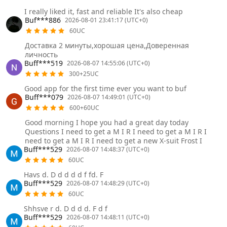
I really liked it, fast and reliable It's also cheap
Buf***886
2026-08-01 23:41:17 (UTC+0)
60UC
Доставка 2 минуты,хорошая цена,Доверенная
личность
Buff***519
2026-08-07 14:55:06 (UTC+0)
300+25UC
Good app for the first time ever you want to buf
Buff***079
2026-08-07 14:49:01 (UTC+0)
600+60UC
Good morning I hope you had a great day today
Questions I need to get a M I R I need to get a M I R I
need to get a M I R I need to get a new X-suit Frost I
Buff***529
2026-08-07 14:48:37 (UTC+0)
60UC
Havs d. D d d d d f fd. F
Buff***529
2026-08-07 14:48:29 (UTC+0)
60UC
Shhsve r d. D d d d. F d f
Buff***529
2026-08-07 14:48:11 (UTC+0)