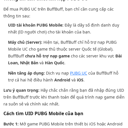
Để mua PUBG UC trên BuffBuff, bạn chỉ cần cung cấp các
thông tin sau:
UID tài khoản PUBG Mobile:
Đây là dãy số định danh duy
nhất (ID người chơi) cho tài khoản của bạn.
Máy chủ (Server):
Hiện tại, BuffBuff chỉ hỗ trợ nạp PUBG
Mobile UC cho game thủ thuộc server Quốc tế (Global).
BuffBuff
chưa hỗ trợ nạp game
cho các server khu vực
Đài
Loan, Nhật Bản
và
Hàn Quốc
.
Nền tảng áp dụng:
Dịch vụ nạp
PUBG UC
của BuffBuff hỗ
trợ cả hai hệ điều hành
Android
và
iOS
.
Lưu ý quan trọng:
Hãy chắc chắn rằng bạn đã nhập đúng UID
trên BuffBuff trước khi thanh toán để quá trình nạp game diễn
ra suôn sẻ và chính xác nhất.
Cách tìm UID PUBG Mobile của bạn
Bước 1:
Mở game PUBG Mobile trên thiết bị iOS hoặc Android