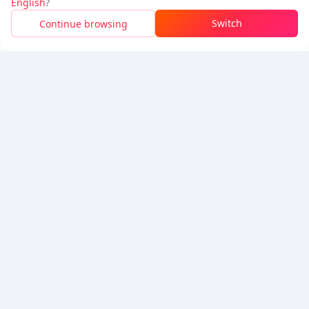
English
?
Nạp tiền An toàn Với Ứng dụng BuffBuff
Switch
Continue browsing
Tải xuống để nhận
50 điểm (0.50 USD)
5% OFF
5% OFF
Công ty
Tài nguyên
Giới thiệu
Phương thức thanh toán
Bảo mật
Trợ giúp
Hot Selling
Arena Breakout: Infinite (PC Verison)
Buy PUBG Mobile UC
Honkai: Star Rail HSR Top Up
Genshin Impact Top Up
Zenless Zone Zero Top Up
Chúng tôi chấp nhận