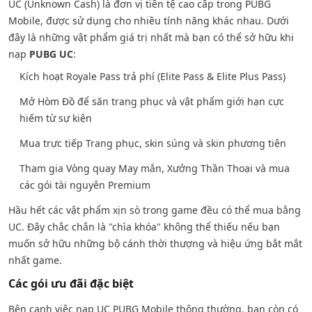
UC (Unknown Cash) là đơn vị tiền tệ cao cấp trong PUBG
Mobile, được sử dụng cho nhiều tính năng khác nhau. Dưới
đây là những vật phẩm giá trị nhất mà bạn có thể sở hữu khi
nạp
PUBG UC
:
Kích hoạt Royale Pass trả phí (Elite Pass & Elite Plus Pass)
Mở Hòm Đồ để săn trang phục và vật phẩm giới hạn cực
hiếm từ sự kiện
Mua trực tiếp Trang phục, skin súng và skin phương tiện
Tham gia Vòng quay May mắn, Xưởng Thần Thoại và mua
các gói tài nguyên Premium
Hầu hết các vật phẩm xịn sò trong game đều có thể mua bằng
UC. Đây chắc chắn là "chìa khóa" không thể thiếu nếu bạn
muốn sở hữu những bộ cánh thời thượng và hiệu ứng bắt mắt
nhất game.
Các gói ưu đãi đặc biệt
Bên cạnh việc nạp UC PUBG Mobile thông thường, bạn còn có