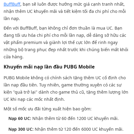
BuffBuff
, bạn sẽ luôn được hưởng mức giá cạnh tranh nhất,
nhận thêm UC khuyến mãi và tiết kiệm tối đa chi phí cho mỗi
lần nạp.
Đến với BuffBuff, bạn không chỉ đơn thuần là mua UC. Bạn
đang tối ưu hóa chi phí cho mỗi lần nạp, dễ dàng sở hữu các
vật phẩm premium và giành lợi thế cực lớn để rinh ngay
những bộ trang phục đẹp nhất trước khi chúng biến mất khỏi
cửa hàng.
Khuyến mãi nạp lần đầu PUBG Mobile
PUBG Mobile không có chính sách tặng thêm UC cố định cho
lần nạp đầu tiên. Tuy nhiên, game thường xuyên có các sự
kiện "quà trở lại" dành cho game thủ cũ, tặng thêm lượng lớn
UC khi nạp các mốc nhất định.
Một số mốc ưu đãi từng xuất hiện bao gồm:
Nạp 60 UC:
Nhận thêm từ 60 đến 1200 UC khuyến mãi.
Nạp 300 UC:
Nhận thêm từ 120 đến 6000 UC khuyến mãi.