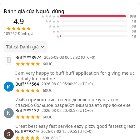
Đánh giá của Người dùng
98%
4.9
1%
0%
0%
185262
Đánh giá
1%
Tất cả Đánh giá
Buff***8974
2026-08-03 06:58:32 (UTC+0)
60UC
I am very happy to buff buff application for giving me uc
in daily life routine
Buff***564
2026-08-03 05:00:29 (UTC+0)
60UC
Имба приложение, очень доволен результатом,
спасибо большое разработчикам за это приложение
Buff***132
2026-08-02 20:48:57 (UTC+0)
60UC
Great best eazy fast service eazy pizzy good fastest great
Buff***819
2026-08-02 15:59:55 (UTC+0)
600+60UC