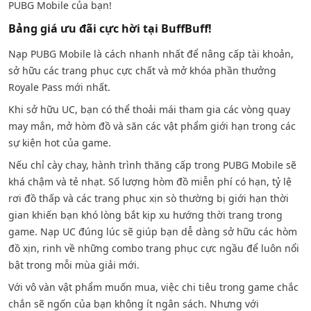
PUBG Mobile của bạn!
Bảng giá ưu đãi cực hời tại BuffBuff!
Nạp PUBG Mobile là cách nhanh nhất để nâng cấp tài khoản,
sở hữu các trang phục cực chất và mở khóa phần thưởng
Royale Pass mới nhất.
Khi sở hữu UC, bạn có thể thoải mái tham gia các vòng quay
may mắn, mở hòm đồ và săn các vật phẩm giới hạn trong các
sự kiện hot của game.
Nếu chỉ cày chay, hành trình thăng cấp trong PUBG Mobile sẽ
khá chậm và tẻ nhạt. Số lượng hòm đồ miễn phí có hạn, tỷ lệ
rơi đồ thấp và các trang phục xịn sò thường bị giới hạn thời
gian khiến bạn khó lòng bắt kịp xu hướng thời trang trong
game. Nạp UC đúng lúc sẽ giúp bạn dễ dàng sở hữu các hòm
đồ xịn, rinh về những combo trang phục cực ngầu để luôn nổi
bật trong mỗi mùa giải mới.
Với vô vàn vật phẩm muốn mua, việc chi tiêu trong game chắc
chắn sẽ ngốn của bạn không ít ngân sách. Nhưng với