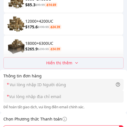
$85.3
$99.99
-$14.69
12000+4200UC
$175.6
$199.99
-$24.39
18000+6300UC
$265.9
$299.99
-$34.09
Hiển thị thêm
Thông tin đơn hàng
*
*
Để hoàn tất giao dịch, vui lòng điền email chính xác.
Chọn Phương thức Thanh toán