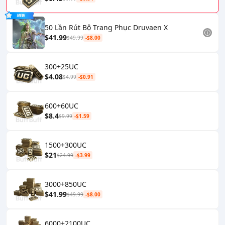
50 Lần Rút Bộ Trang Phục Druvaen X
$41.99
$49.99
-$8.00
300+25UC
$4.08
$4.99
-$0.91
600+60UC
$8.4
$9.99
-$1.59
1500+300UC
$21
$24.99
-$3.99
3000+850UC
$41.99
$49.99
-$8.00
6000+2100UC