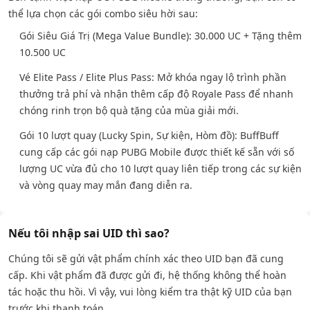
thể lựa chọn các gói combo siêu hời sau:
Gói Siêu Giá Trị (Mega Value Bundle): 30.000 UC + Tặng thêm
10.500 UC
Vé Elite Pass / Elite Plus Pass: Mở khóa ngay lộ trình phần
thưởng trả phí và nhận thêm cấp độ Royale Pass để nhanh
chóng rinh trọn bộ quà tặng của mùa giải mới.
Gói 10 lượt quay (Lucky Spin, Sự kiện, Hòm đồ): BuffBuff
cung cấp các gói nạp PUBG Mobile được thiết kế sẵn với số
lượng UC vừa đủ cho 10 lượt quay liên tiếp trong các sự kiện
và vòng quay may mắn đang diễn ra.
Nếu tôi nhập sai UID thì sao?
Chúng tôi sẽ gửi vật phẩm chính xác theo UID bạn đã cung
cấp. Khi vật phẩm đã được gửi đi, hệ thống không thể hoàn
tác hoặc thu hồi. Vì vậy, vui lòng kiểm tra thật kỹ UID của bạn
trước khi thanh toán.