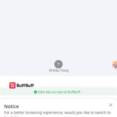
Về Đầu Trang
Đảm bảo an toàn từ BuffBuff
Sử dụng Ứng dụng BuffBuff, Tự động Cập nhật Ứng dụng Android
$0.55
Notice
Tải xuống BuffBuff
$1.07
Tiết kiệm
$0.52
với Ứng dụng
Cần thanh toán
For a better browsing experience, would you like to switch to
BuffBuff
Theo dõi chúng tôi