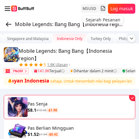
Log masuk
MS
USD
Sejarah Pesanan
Mobile Legends: Bang Bang【Indonesia region】
Singapore and Malaysia
Indonesia Only
Turkey Only
Philippines
Mobile Legends: Bang Bang【Indonesia
region】
5
1.9K Ulasan
141.9K
Terjual
Dihantar dalam 2 minit
Selama
7%OFF
pelayan Indonesia
sahaja. Untuk menambah nilai bagi pelayan lain, sila t
Pas Senja
$8.1
$10.08
-$1.98
Pas Berlian Mingguan
$1.52
$1.94
-$0.42