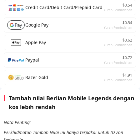
$0.54
Credit Card/Debit Card/Prepaid Card
Yuran Pemindahan
$0.54
Google Pay
Yuran Pemindahan
$0.62
Apple Pay
Yuran Pemindahan
$0.72
Paypal
Yuran Pemindahan
$1.91
Razer Gold
Yuran Pemindahan
Tambah nilai Berlian Mobile Legends dengan
kos lebih rendah
Nota Penting:
Perkhidmatan Tambah Nilai ini hanya terpakai untuk ID Zon
Indonesia.