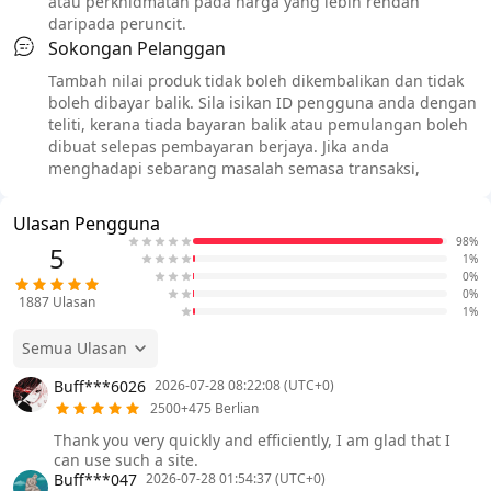
atau perkhidmatan pada harga yang lebih rendah
daripada peruncit.
Sokongan Pelanggan
Tambah nilai produk tidak boleh dikembalikan dan tidak
boleh dibayar balik. Sila isikan ID pengguna anda dengan
teliti, kerana tiada bayaran balik atau pemulangan boleh
dibuat selepas pembayaran berjaya. Jika anda
menghadapi sebarang masalah semasa transaksi,
Ulasan Pengguna
98%
5
1%
0%
0%
1887
Ulasan
1%
Semua Ulasan
Buff***6026
2026-07-28 08:22:08 (UTC+0)
2500+475 Berlian
Thank you very quickly and efficiently, I am glad that I
can use such a site.
Buff***047
2026-07-28 01:54:37 (UTC+0)