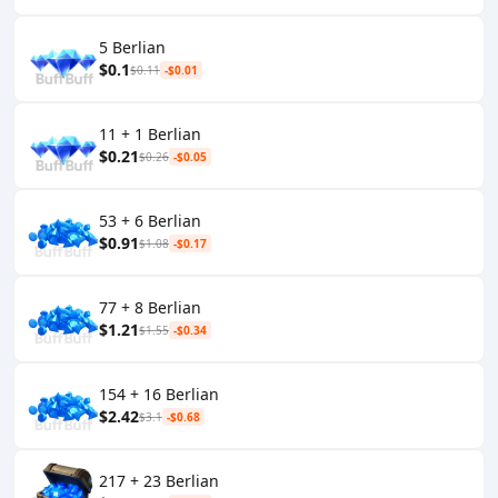
5 Berlian
$0.1
$0.11
-$0.01
11 + 1 Berlian
$0.21
$0.26
-$0.05
53 + 6 Berlian
$0.91
$1.08
-$0.17
77 + 8 Berlian
$1.21
$1.55
-$0.34
154 + 16 Berlian
$2.42
$3.1
-$0.68
217 + 23 Berlian