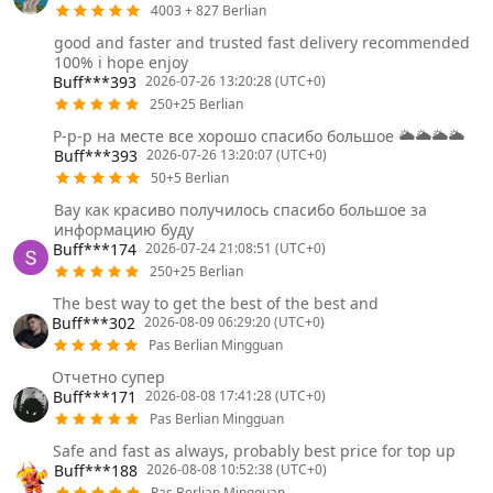
4003 + 827 Berlian
good and faster and trusted fast delivery recommended
100% i hope enjoy
Buff***393
2026-07-26 13:20:28 (UTC+0)
250+25 Berlian
Р-р-р на месте все хорошо спасибо большое 🌥️🌥️🌥️🌥️
Buff***393
2026-07-26 13:20:07 (UTC+0)
50+5 Berlian
Вау как красиво получилось спасибо большое за
информацию буду
Buff***174
2026-07-24 21:08:51 (UTC+0)
250+25 Berlian
The best way to get the best of the best and
Buff***302
2026-08-09 06:29:20 (UTC+0)
Pas Berlian Mingguan
Отчетно супер
Buff***171
2026-08-08 17:41:28 (UTC+0)
Pas Berlian Mingguan
Safe and fast as always, probably best price for top up
Buff***188
2026-08-08 10:52:38 (UTC+0)
Pas Berlian Mingguan