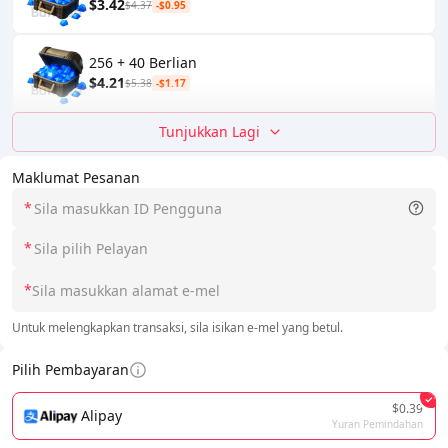
$3.42
$4.37
-$0.95
256 + 40 Berlian
$4.21
$5.38
-$1.17
Tunjukkan Lagi
Maklumat Pesanan
*
*
*
Untuk melengkapkan transaksi, sila isikan e-mel yang betul.
Pilih Pembayaran
$0.39
Alipay
Yuran Pemindahan