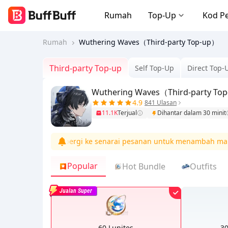
Rumah
Top-Up
Kod P
Rumah
Wuthering Waves（Third-party Top-up）
Third-party Top-up
Self Top-Up
Direct Top-
Wuthering Waves（Third-party To
4.9
841 Ulasan
11.1K
Terjual
Dihantar dalam 30 minit
pembayaran, pergi ke senarai pesanan untuk menambah maklumat
Popular
Hot Bundle
Outfits
Jualan Super
60 Lunites
30