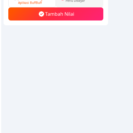
Perlu Dibayar
Aplikasi BuffBuff
Tambah Nilai