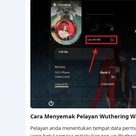
Cara Menyemak Pelayan Wuthering W
Pelayan anda menentukan tempat data permai
yang betul semasa melakukan top up Wutheri