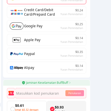
Yuran Pemindahan
Credit Card/Debit
$0.24
Card/Prepaid Card
Yuran Pemindahan
$0.25
Google Pay
Yuran Pemindahan
$0.14
Apple Pay
Yuran Pemindahan
$0.35
Paypal
Yuran Pemindahan
$0.14
Alipay
Yuran Pemindahan
Jaminan Keselamatan BuffBuff
Penukaran
$0.61
$0.93
Jimat
$0.32
dengan