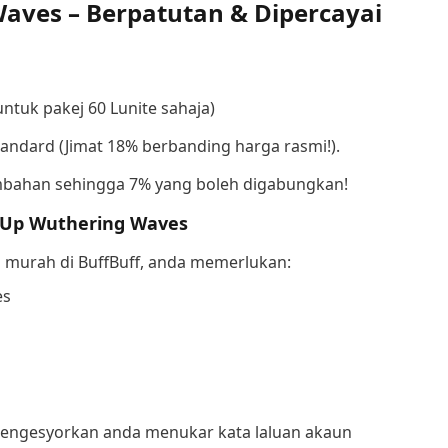
aves – Berpatutan & Dipercayai
tuk pakej 60 Lunite sahaja)
andard (Jimat 18% berbanding harga rasmi!).
mbahan sehingga 7% yang boleh digabungkan!
 Up Wuthering Waves
murah di BuffBuff, anda memerlukan:
es
 mengesyorkan anda menukar kata laluan akaun