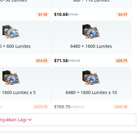
$10.68
-$1.44
$15.05
-$4.37
0 + 600 Lunites
6480 + 1600 Lunites
$71.58
-$14.55
$100.33
-$28.75
 1600 Lunites x 5
6480 + 1600 Lunites x 10
$760.75
61
-$123.73
$1003.21
-$242.46
njukkan Lagi