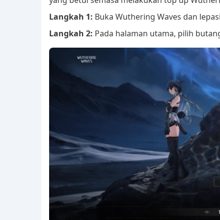
Langkah 1:
Buka Wuthering Waves dan lepasi
Langkah 2:
Pada halaman utama, pilih butang