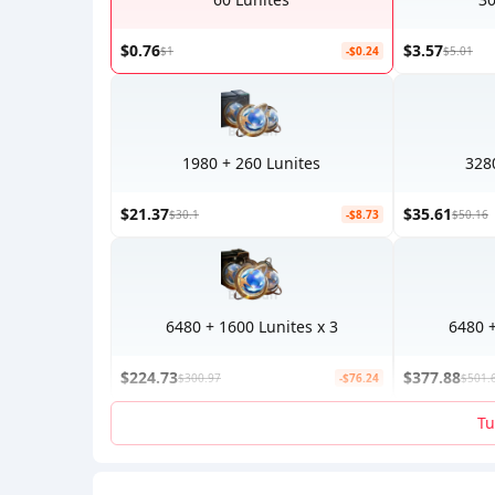
$0.76
$3.57
$1
-$0.24
$5.01
1980 + 260 Lunites
328
$21.37
$35.61
$30.1
-$8.73
$50.16
6480 + 1600 Lunites x 3
6480 +
$224.73
$377.88
$300.97
-$76.24
$501.
Tu