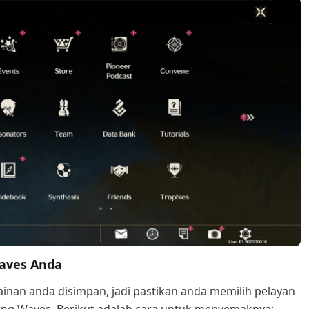
aves Anda
nan anda disimpan, jadi pastikan anda memilih pelayan
ng Waves. Berikut adalah cara untuk menyemaknya: