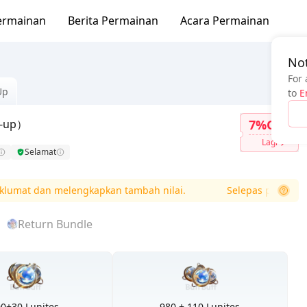
ermainan
Berita Permainan
Acara Permainan
Not
For 
Up
to
E
p-up）
7%OFF
Lagi
Selamat
 dan melengkapkan tambah nilai.
Selepas pembayaran, p
Return Bundle
0+30 Lunites
980 + 110 Lunites