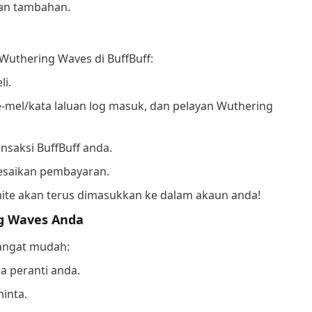
tan tambahan.
Wuthering Waves di BuffBuff:
li.
mel/kata laluan log masuk, dan pelayan Wuthering
nsaksi BuffBuff anda.
lesaikan pembayaran.
nite akan terus dimasukkan ke dalam akaun anda!
ng Waves Anda
sangat mudah:
a peranti anda.
inta.