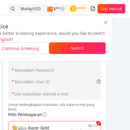
Malay
USD
$**
****
Log masuk
Sejarah Pesanan
ice
a better browsing experience, would you like to switch
Maklumat Pesanan
nglish
?
*
Sila pilih Serverid
Switch
Continue browsing
*
*
ergi ke senarai pesanan untuk menambah maklumat dan melengka
*
*
Untuk melengkapkan transaksi, sila isikan e-mel yang
betul.
Pilih Pembayaran
$0.17
Razer Gold