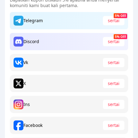
komuniti kami buat kali pertama.
5% OFF
Telegram
sertai
5% OFF
Discord
sertai
Vk
sertai
X
sertai
Ins
sertai
Facebook
sertai