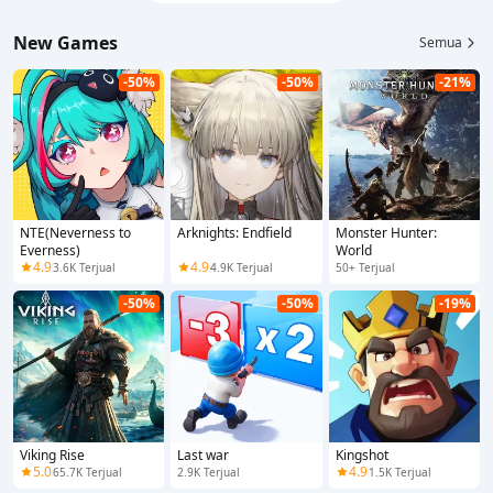
New Games
Semua
-50%
-50%
-21%
NTE(Neverness to
Arknights: Endfield
Monster Hunter:
Everness)
World
4.9
4.9
3.6K Terjual
4.9K Terjual
50+ Terjual
-50%
-50%
-19%
Viking Rise
Last war
Kingshot
5.0
4.9
65.7K Terjual
2.9K Terjual
1.5K Terjual