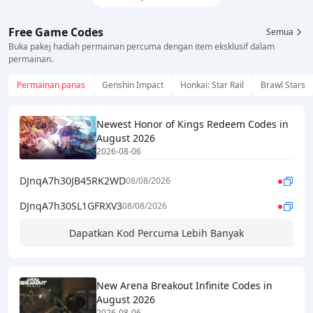
Free Game Codes
Semua
Buka pakej hadiah permainan percuma dengan item eksklusif dalam
permainan.
Permainan panas
Genshin Impact
Honkai: Star Rail
Brawl Stars
Newest Honor of Kings Redeem Codes in
August 2026
2026-08-06
DJnqA7h30JB45RK2WD
08/08/2026
DJnqA7h30SL1GFRXV3
08/08/2026
Dapatkan Kod Percuma Lebih Banyak
New Arena Breakout Infinite Codes in
August 2026
2026-08-06