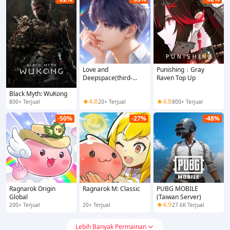
Love and
Punishing：Gray
Deepspace(third-
Raven Top Up
party top-up)
Black Myth: WuKong
4.8
4.8
800+ Terjual
20+ Terjual
800+ Terjual
-50%
-27%
-48%
Ragnarok Origin
Ragnarok M: Classic
PUBG MOBILE
Global
(Taiwan Server)
4.9
200+ Terjual
20+ Terjual
27.6K Terjual
Lebih Banyak Permainan