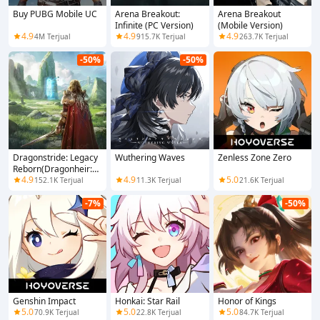
Buy PUBG Mobile UC
Arena Breakout:
Arena Breakout
Infinite (PC Version)
(Mobile Version)
4.9
4.9
4.9
4M Terjual
915.7K Terjual
263.7K Terjual
-50%
-50%
Dragonstride: Legacy
Wuthering Waves
Zenless Zone Zero
Reborn(Dragonheir:
4.9
4.9
5.0
Silent Gods)
152.1K Terjual
11.3K Terjual
21.6K Terjual
-7%
-50%
Genshin Impact
Honkai: Star Rail
Honor of Kings
5.0
5.0
5.0
70.9K Terjual
22.8K Terjual
84.7K Terjual