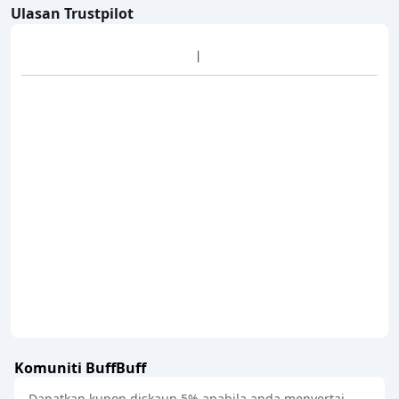
Ulasan Trustpilot
Komuniti BuffBuff
Dapatkan kupon diskaun 5% apabila anda menyertai