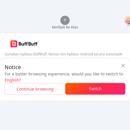
Kembali Ke Atas
Gunakan Aplikasi BuffBuff, Kemas kini Aplikasi Android secara automatik
Notice
Muat Turun BuffBuff
For a better browsing experience, would you like to switch to
Ikuti Kami
English
?
Switch
Continue browsing
5% OFF
5% OFF
Syarikat
Sumber
Tentang Kami
Kaedah Pembayaran
Keselamatan
Bantuan
Hot Selling