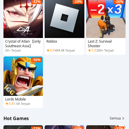
-32%
-29%
-26%
Crystal of Atlan 【only
Roblox
Last Z: Survival
Southeast Asia】
Shooter
4.9
5.0
50+ Terjual
494.4K Terjual
200+ Terjual
-50%
Lords Mobile
4.8
1.6K Terjual
Hot Games
Semua
-22%
-33%
-32%