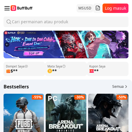
Log masuk
MS
USD
Cari permainan atau produk
1
2
3
4
Dompet Saya
Mata Saya
Kupon Saya
$**
**
**
Bestsellers
Semua
-55%
-30%
-50%