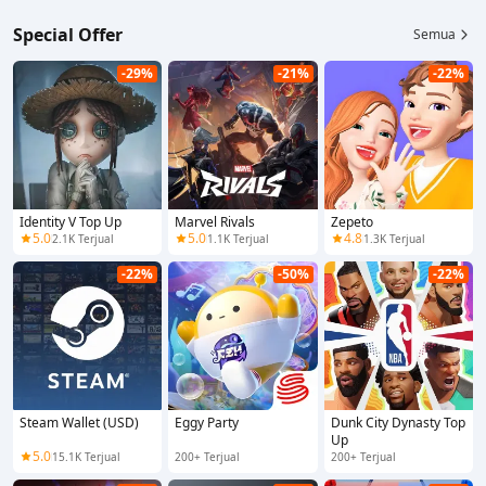
Special Offer
Semua
-29%
-21%
-22%
Identity V Top Up
Marvel Rivals
Zepeto
5.0
5.0
4.8
2.1K Terjual
1.1K Terjual
1.3K Terjual
-22%
-50%
-22%
Steam Wallet (USD)
Eggy Party
Dunk City Dynasty Top
Up
5.0
15.1K Terjual
200+ Terjual
200+ Terjual