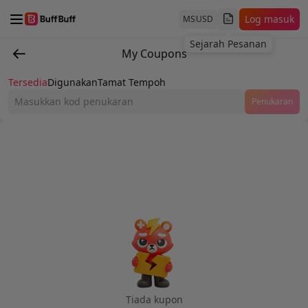
Log masuk
MS
USD
Sejarah Pesanan
My Coupons
Tersedia
Digunakan
Tamat Tempoh
Penukaran
Tiada kupon