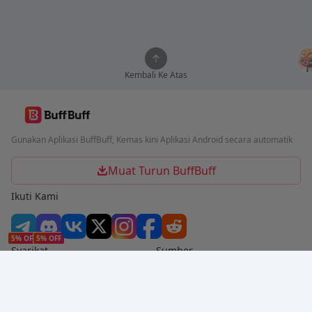
Kembali Ke Atas
Gunakan Aplikasi BuffBuff, Kemas kini Aplikasi Android secara automatik
Muat Turun BuffBuff
Ikuti Kami
5% OFF
5% OFF
Syarikat
Sumber
Tentang Kami
Kaedah Pembayaran
Keselamatan
Bantuan