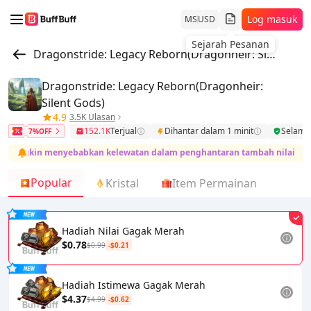
Log masuk
MS
USD
Sejarah Pesanan
Dragonstride: Legacy Reborn(Dragonheir: Silent Gods)
Dragonstride: Legacy Reborn(Dragonheir:
Silent Gods)
4.9
3.5K Ulasan
152.1K
Terjual
Dihantar dalam 1 minit
Selama
7%OFF
 mungkin menyebabkan kelewatan dalam penghantaran tambah nilai. Sila 
Popular
Kristal
Item Permainan
Hadiah Nilai Gagak Merah
$0.78
$0.99
-$0.21
Hadiah Istimewa Gagak Merah
$4.37
$4.99
-$0.62