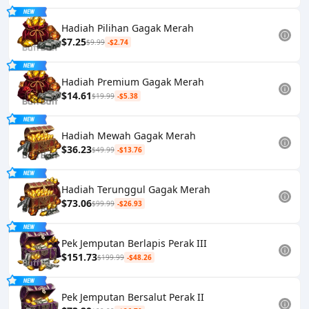
Hadiah Pilihan Gagak Merah
$7.25
$9.99
-$2.74
Hadiah Premium Gagak Merah
$14.61
$19.99
-$5.38
Hadiah Mewah Gagak Merah
$36.23
$49.99
-$13.76
Hadiah Terunggul Gagak Merah
$73.06
$99.99
-$26.93
Pek Jemputan Berlapis Perak III
$151.73
$199.99
-$48.26
Pek Jemputan Bersalut Perak II