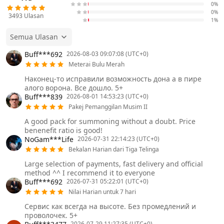
0%
0%
3493
Ulasan
1%
Semua Ulasan
Buff***692
2026-08-03 09:07:08 (UTC+0)
Meterai Bulu Merah
Наконец-то исправили возможность дона а в пире
алого ворона. Все дошло. 5+
Buff***839
2026-08-01 14:53:23 (UTC+0)
Pakej Pemanggilan Musim II
A good pack for summoning without a doubt. Price
benenefit ratio is good!
NoGam***Life
2026-07-31 22:14:23 (UTC+0)
Bekalan Harian dari Tiga Telinga
Large selection of payments, fast delivery and official
method ^^ I recommend it to everyone
Buff***692
2026-07-31 05:22:01 (UTC+0)
Nilai Harian untuk 7 hari
Сервис как всегда на высоте. Без промедлений и
проволочек. 5+
2026-07-29 11:27:35 (UTC+0)