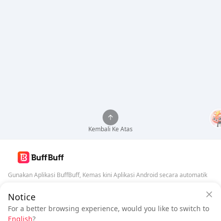
Kembali Ke Atas
Gunakan Aplikasi BuffBuff, Kemas kini Aplikasi Android secara automatik
Notice
Jaminan Keselamatan BuffBuff
Muat Turun BuffBuff
For a better browsing experience, would you like to switch to
Log masuk
untuk
mendapat 50 mata (0.50 USD)
Ikuti Kami
English
?