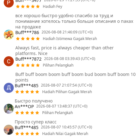
Buff***3477
Hadiah Fey
все хорошо быстро удобно спасибо за труд и
понимание хотелось только больше описания о паках
на продаже
Buff***786
2026-08-08 21:46:09 (UTC+0)
Hadiah Istimewa Gagak Merah
Always fast, price is always cheaper than other
platforms. Nice
Buff***7872
2026-08-08 03:39:43 (UTC+0)
Pilihan Pelangkah
Buff buff boom boom buff boom bud boom buff boom 10
points
Buff***485
2026-08-07 21:07:54 (UTC+0)
Hadiah Pilihan Gagak Merah
Быстро получено
An***OP
2026-08-07 13:48:37 (UTC+0)
Pilihan Pelangkah
Просто супер класс
Buff***485
2026-08-07 10:45:57 (UTC+0)
Hadiah Nilai Gagak Merah