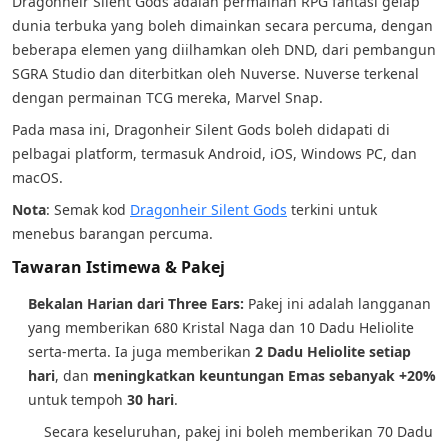
Dragonheir Silent Gods adalah permainan RPG fantasi gelap
dunia terbuka yang boleh dimainkan secara percuma, dengan
beberapa elemen yang diilhamkan oleh DND, dari pembangun
SGRA Studio dan diterbitkan oleh Nuverse. Nuverse terkenal
dengan permainan TCG mereka, Marvel Snap.
Pada masa ini, Dragonheir Silent Gods boleh didapati di
pelbagai platform, termasuk Android, iOS, Windows PC, dan
macOS.
Nota
: Semak kod
Dragonheir Silent Gods
terkini untuk
menebus barangan percuma.
Tawaran Istimewa & Pakej
Bekalan Harian dari Three Ears:
Pakej ini adalah langganan
yang memberikan 680 Kristal Naga dan 10 Dadu Heliolite
serta-merta. Ia juga memberikan
2 Dadu Heliolite setiap
hari
, dan
meningkatkan keuntungan Emas sebanyak +20%
untuk tempoh
30 hari
.
Secara keseluruhan, pakej ini boleh memberikan 70 Dadu