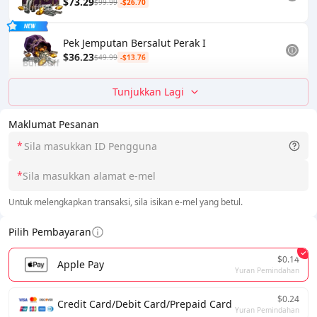
$73.29
$99.99
-$26.70
Pek Jemputan Bersalut Perak I
$36.23
$49.99
-$13.76
Tunjukkan Lagi
Maklumat Pesanan
*
*
Untuk melengkapkan transaksi, sila isikan e-mel yang betul.
Pilih Pembayaran
$0.14
Apple Pay
Yuran Pemindahan
$0.24
Credit Card/Debit Card/Prepaid Card
Yuran Pemindahan