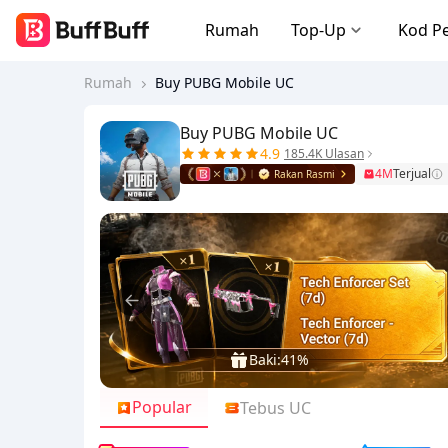
Rumah
Top-Up
Kod P
Rumah
Buy PUBG Mobile UC
Buy PUBG Mobile UC
4.9
185.4K Ulasan
4M
Terjual
Rakan Rasmi
Baki:
41%
Popular
Tebus UC