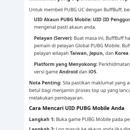
Untuk membeli PUBG UC dengan BuffBuff, ber
UID Akaun PUBG Mobile:
UID (ID Penggu
mengenal pasti akaun anda.
Pelayan (Server):
Buat masa ini, BuffBuff
pemain di pelayan Global PUBG Mobile. Buf
pelayan wilayah
Taiwan, Jepun,
dan
Korea 
Platform yang Menyokong:
Perkhidmatan
versi game
Android
dan
iOS
.
Nota Penting:
Sila pastikan maklumat yang 
betul bagi menjamin proses top up yang lanc
melakukan pembayaran.
Cara Mencari UID PUBG Mobile Anda
Langkah 1:
Buka game PUBG Mobile pada per
Langkah 2:
Log masuk ke akaun anda jika dim