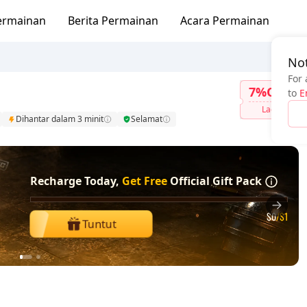
ermainan
Berita Permainan
Acara Permainan
Not
For 
7%OFF
to
E
Lagi
Dihantar dalam 3 minit
Selamat
Recharge Today,
Get Free
Official Gift Pack
$0
/$1
Tuntut
1
2