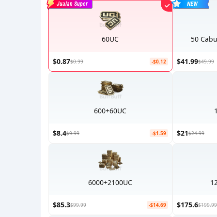
Jualan Super
60UC
50 Cabu
$0.87
$41.99
$0.99
-$0.12
$49.99
600+60UC
$8.4
$21
$9.99
-$1.59
$24.99
6000+2100UC
1
$85.3
$175.6
$99.99
-$14.69
$199.99