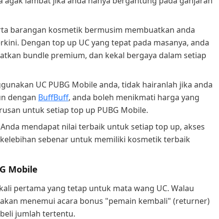
a agak lambat jika anda hanya bergantung pada ganjaran
 serta barangan kosmetik bermusim membuatkan anda
rkini. Dengan top up UC yang tepat pada masanya, anda
kan bundle premium, dan kekal bergaya dalam setiap
nakan UC PUBG Mobile anda, tidak hairanlah jika anda
mun dengan
BuffBuff
, anda boleh menikmati harga yang
rusan untuk setiap top up PUBG Mobile.
Anda mendapat nilai terbaik untuk setiap top up, akses
elebihan sebenar untuk memiliki kosmetik terbaik
G Mobile
ali pertama yang tetap untuk mata wang UC. Walau
kan menemui acara bonus "pemain kembali" (returner)
li jumlah tertentu.