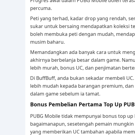
Progres awal dalam PUBG Mobile boleh teras
percuma.
Peti yang terhad, kadar drop yang rendah,
sukar untuk bersaing mendapatkan koleksi te
boleh membuka peti dengan mudah, mendapat
musim baharu.
Memandangkan ada banyak cara untuk menggu
akhirnya berbelanja besar dalam game. Na
lebih murah, bonus UC, dan penjimatan berte
Di BuffBuff, anda bukan sekadar membeli UC. 
lebih mudah kepada barangan premium, dan k
dalam game sebelum ia tamat.
Bonus Pembelian Pertama Top Up PUB
PUBG Mobile tidak mempunyai bonus top up k
bagaimanapun, sesetengah pemain mungkin a
yang memberikan UC tambahan apabila membe