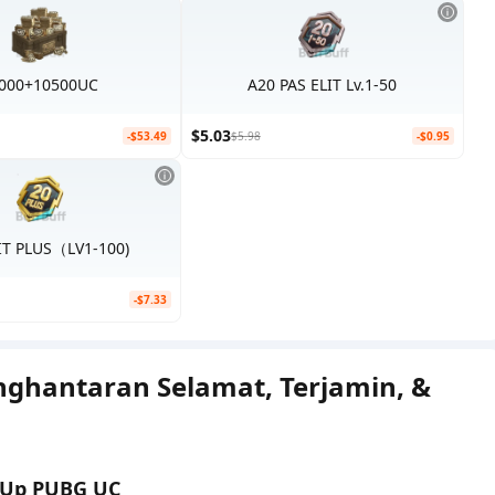
000+10500UC
A20 PAS ELIT Lv.1-50
$5.03
-$53.49
$5.98
-$0.95
IT PLUS（LV1-100)
-$7.33
nghantaran Selamat, Terjamin, &
 Up PUBG UC