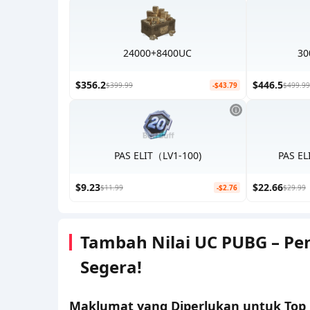
24000+8400UC
30
$356.2
$446.5
$399.99
-$43.79
$499.99
PAS ELIT（LV1-100)
PAS EL
$9.23
$22.66
$11.99
-$2.76
$29.99
Tambah Nilai UC PUBG – Pe
Segera!
Maklumat yang Diperlukan untuk Top