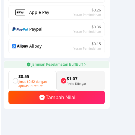
$0.26
Apple Pay
Yuran Pemindahan
$0.36
Paypal
Yuran Pemindahan
$0.15
Alipay
Yuran Pemindahan
Jaminan Keselamatan BuffBuff
$0.55
$1.07
Jimat
$0.52
dengan
Perlu Dibayar
Aplikasi BuffBuff
Tambah Nilai