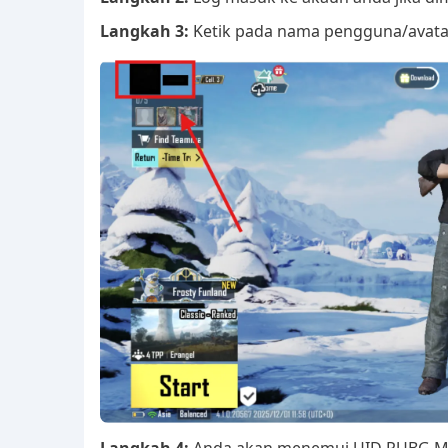
Langkah 3:
Ketik pada nama pengguna/avatar 
Langkah 4:
Anda akan menemui UID PUBG Mob