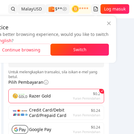
Malay
USD
$**
****
Log masuk
Sejarah Pesanan
ice
a better browsing experience, would you like to switch
Maklumat Pesanan
nglish
?
*
Switch
Continue browsing
*
Untuk melengkapkan transaksi, sila isikan e-mel yang
betul.
Pilih Pembayaran
$0.2
Razer Gold
Yuran Pemindahan
Credit Card/Debit
$0.24
Card/Prepaid Card
Yuran Pemindahan
$0.24
Google Pay
Yuran Pemindahan