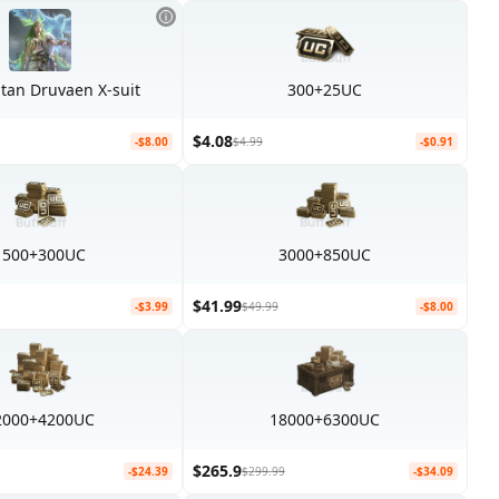
tan Druvaen X-suit
300+25UC
$4.08
-$8.00
$4.99
-$0.91
1500+300UC
3000+850UC
$41.99
-$3.99
$49.99
-$8.00
2000+4200UC
18000+6300UC
$265.9
-$24.39
$299.99
-$34.09