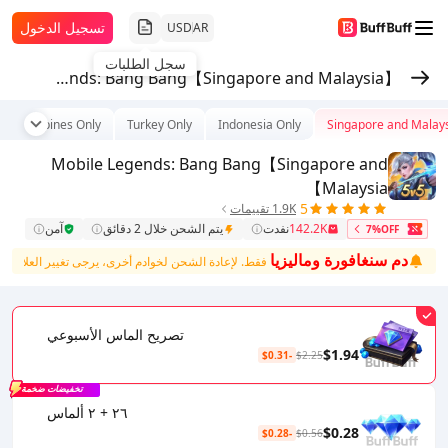
تسجيل الدخول
USD
AR
سجل الطلبات
Mobile Legends: Bang Bang【Singapore and Malaysia】
Philippines Only
Turkey Only
Indonesia Only
Singapore and Malay
Mobile Legends: Bang Bang【Singapore and
Malaysia】
5
1.9K تقييمات
142.2K
نفدت
يتم الشحن خلال 2 دقائق
آمن
7%OFF
 خوادم سنغافورة وماليزيا
فقط. لإعادة الشحن لخوادم أخرى، يرجى تغيير العلامة أعلاه
تصريح الماس الأسبوعي
$1.94
-$0.31
$2.25
تخفيضات ضخمة
٢٦ + ٢ ألماس
$0.28
-$0.28
$0.56