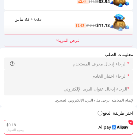
$8.94
-$2.44
$11.38
633 + 83 ماس
$11.18
-$2.63
$13.81
عرض المزيد
معلومات الطلب
*
*
*
لإتمام المعاملة، يرجى ملء البريد الإلكتروني الصحيح.
اختر طريقة الدفع
$0.18
Alipay
رسوم التحويل