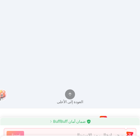
العودة إلى الأعلى
ضمان أمان BuffBuff
استخدم تطبيق BuffBuff لتحديث تطبيقات Android تلقائيًا
استبدال