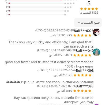
5
1%
0%
0%
1892
التقييمات
1%
جميع التقييمات
Buff***6026
2026-07-28 08:22:08 (UTC+0)
2500+475 ألماس
Thank you very quickly and efficiently, I am glad that I
can use such a site.
Buff***047
2026-07-28 01:54:37 (UTC+0)
4003 + 827 ألماس
good and faster and trusted fast delivery recommended
100% i hope enjoy
Buff***393
2026-07-26 13:20:28 (UTC+0)
250+25 ألماس
Р-р-р на месте все хорошо спасибо большое 🌥️🌥️🌥️🌥️
Buff***393
2026-07-26 13:20:07 (UTC+0)
50+5 ألماس
Вау как красиво получилось спасибо большое за
информацию буду