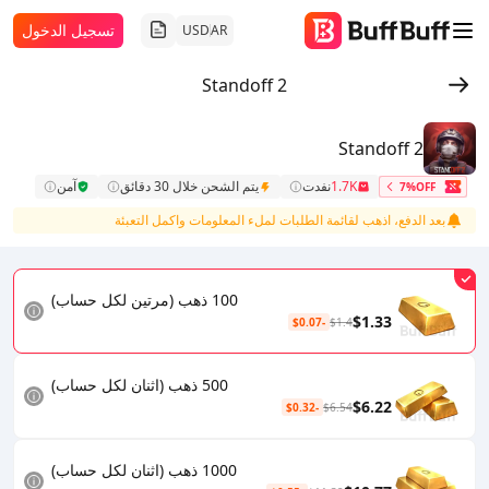
تسجيل الدخول
USD
AR
Standoff 2
Standoff 2
1.7K
نفدت
يتم الشحن خلال 30 دقائق
آمن
7%OFF
بعد الدفع، اذهب لقائمة الطلبات لملء المعلومات واكمل التعبئة
100 ذهب (مرتين لكل حساب)
$1.33
-$0.07
$1.4
500 ذهب (اثنان لكل حساب)
$6.22
-$0.32
$6.54
1000 ذهب (اثنان لكل حساب)