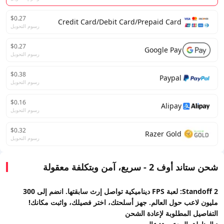
$0.27
Credit Card/Debit Card/Prepaid Card
رسوم التحويل
$0.27
Google Pay
رسوم التحويل
$0.38
Paypal
رسوم التحويل
$0.16
Alipay
رسوم التحويل
$0.32
Razer Gold
رسوم التحويل
شحن ستاند أوف 2 - سريع، آمن وبتكلفة معقولة
Standoff 2: لعبة FPS ديناميكية تواصل إرث سابقتها. انضم إلى 300
مليون لاعب حول العالم. جهز أسلحتك، اختر فصيلك، واثبت مكانك!
التفاصيل المطلوبة لإعادة الشحن