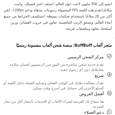
انضم إلى 300 مليون لاعب حول العالم. استعد، اختر فصيلك، واثبت
مكانك!
تقدم هذه اللعبة FPS المحمولة رسومات مذهلة ودعم 120fps. اتقن
أكثر من 20 سلاحًا باستخدام تحكمات بسيطة، استكشف الخرائط من جميع
أنحاء العالم، وتسلق الرتب التنافسية. تعاون في حروب العشائر، وزين
أسلحتك بجلود وملصقات فريدة.
متجر ألعاب BuffBuff: منصة شحن ألعاب مضمونة رسميًا
مركز الشحن الرسمي
نقدم خدمة شحن مباشرة من الموزعين الرسميين لضمان سلامة
معاملاتك دون أي رسوم خفية.
سريع
نعدك بمعالجة طلبك في الوقت الفعلي وتسليم العملة داخل اللعبة أو
السلع الأخرى إلى حسابك في أسرع وقت ممكن.
أفضل العروض
هنا ستتاح لك الفرصة لشراء الألعاب أو الخدمات بأسعار أقل من تجار
التجزئة.
دعم العملاء