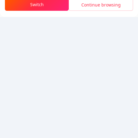
Switch
Continue browsing
تسجيل الدخول للحصول على الخصم
5% OFF
5% OFF
شركة
مصدر
معلومات عنا
طريقة الدفع
الأمان
مساعدة
Hot Selling
Arena Breakout: Infinite (PC Verison)
Buy PUBG Mobile UC
Honkai: Star Rail HSR Top Up
Genshin Impact Top Up
Zenless Zone Zero Top Up
نحن نقبل