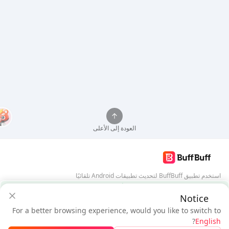
العودة إلى الأعلى
استخدم تطبيق BuffBuff لتحديث تطبيقات Android تلقائيًا
ضمان أمان BuffBuff
Notice
تنزيل BuffBuff
For a better browsing experience, would you like to switch to
$1.58
$1.49
تابعنا
?
English
مستخدم جديد: خصم
$0.09
المستحق