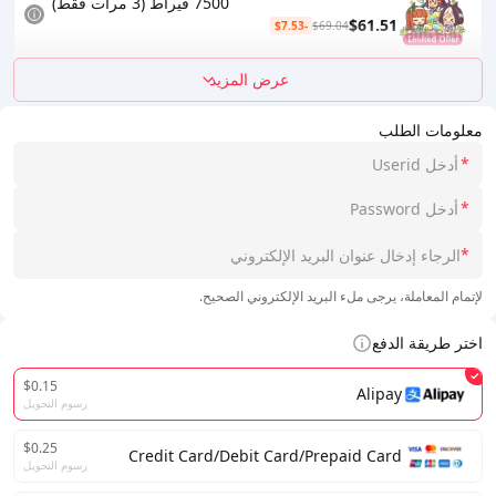
7500 قيراط (3 مرات فقط)
$61.51
-$7.53
$69.04
عرض المزيد
معلومات الطلب
*
*
*
لإتمام المعاملة، يرجى ملء البريد الإلكتروني الصحيح.
اختر طريقة الدفع
$0.15
Alipay
رسوم التحويل
$0.25
Credit Card/Debit Card/Prepaid Card
رسوم التحويل