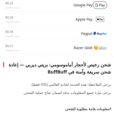
$0.25
Google Pay
رسوم التحويل
$0.26
Apple Pay
رسوم التحويل
$0.36
Paypal
رسوم التحويل
$0.21
Razer Gold
رسوم التحويل
شحن رخيص لأحجار أماموسومي: بريتي ديربي — إعادة
شحن سريعة وآمنة في BuffBuff
يرجى الملاحظة: هذه الخدمة لخادم العالمي (iOS فقط).
يرجى ملء جميع المعلومات بدقة لضمان نجاح عملية الشحن.
❗معلومات هامة مطلوبة للشحن