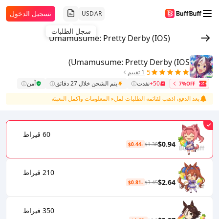
تسجيل الدخول
USD
AR
سجل الطلبات
Umamusume: Pretty Derby (IOS)
Umamusume: Pretty Derby (IOS)
5
1 تقييم
50+
نفدت
يتم الشحن خلال 27 دقائق
آمن
7%OFF
بعد الدفع، اذهب لقائمة الطلبات لملء المعلومات واكمل التعبئة
60 قيراط
$0.94
-$0.44
$1.38
210 قيراط
$2.64
-$0.81
$3.45
350 قيراط