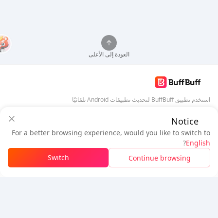
العودة إلى الأعلى
استخدم تطبيق BuffBuff لتحديث تطبيقات Android تلقائيًا
Notice
تنزيل BuffBuff
ضمان أمان BuffBuff
For a better browsing experience, would you like to switch to
سجل دخول
للحصول على
50 نقطة (0.50 دولار)
+
1
نقطة (
0.01
دولار)
تابعنا
?
English
$1.09
المستحق
Switch
Continue browsing
شحن الرصيد
وفرت
$0.29
5% OFF
5% OFF
شركة
مصدر
معلومات عنا
طريقة الدفع
الأمان
مساعدة