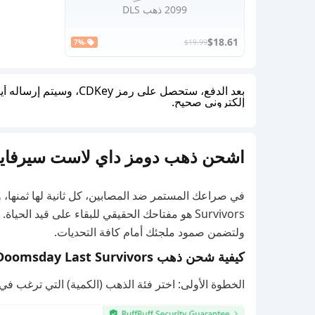
2099 ذهب DLS
$18.61
-7%
$19.99
بعد الدفع، ستحصل على رمز
إلكتروني صحيح.
اشحن ذهب دومز داي لاست سيرفايفرز عبر 
Survivors هو مفتاحك الحقيقي للبقاء على قيد ال
ولتضمن صمود ملجئك أمام كافة التحديات.
كيفية شحن ذهب Doomsday Last Survivors على BuffBuff
الخطوة الأولى: اختر فئة الذهب (الكمية) التي ترغب في شرائها لحسابك في