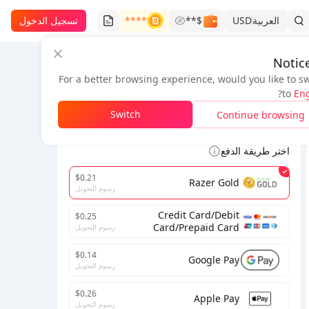
العربية
USD
$**
****
تسجيل الدخول
Notic
For a better browsing experience, would you like to s
معلومات الطلب
?
to
Eng
*
Switch
Continue browsing
لإتمام المعاملة، يرجى ملء البريد الإلكتروني الصحيح.
اختر طريقة الدفع
$0.21
Razer Gold
رسوم التحويل
Credit Card/Debit
$0.25
Card/Prepaid Card
رسوم التحويل
$0.14
Google Pay
رسوم التحويل
$0.26
Apple Pay
رسوم التحويل