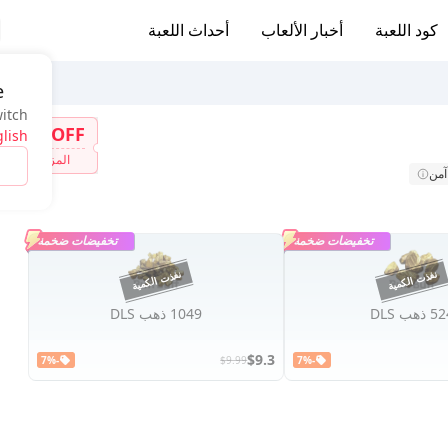
كود اللعبة
أخبار الألعاب
أحداث اللعبة
e
witch
7%OFF
lish
المزيد
آمن
تخفيضات ضخمة
تخفيضات ضخمة
 ذهب DLS
1049 ذهب DLS
$9.3
-7%
$9.99
-7%