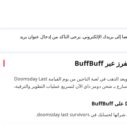
 CDKey، وسيتم إرساله أيضاً إلى بريدك الإلكتروني. يرجى التأكد من إدخال عنوان بريد
BuffBuff
في صراعك المستمر ضد المصابين، كل ثانية لها ثمنها، ويعد الذهب في لعبة الناجين من يوم القيامة Doomsday Last
حياة. سارع بـ شحن دومز داي الآن لتسريع عمليات التطوير والترقية،
 doomsday last survivors.