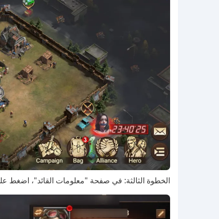
الخطوة الثالثة: في صفحة "معلومات القائد"، اضغط على زر "الإ