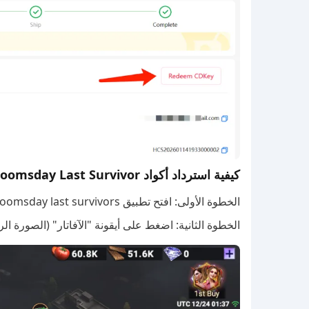
كيفية استرداد أكواد Doomsday Last Survivor
الخطوة الأولى: افتح تطبيق doomsday last survivors على جهازك وقم بتسجيل الدخول إلى حسابك.
الخطوة الثانية: اضغط على أيقونة "الآفاتار" (الصورة ا