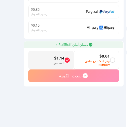
$0.35
Paypal
رسوم التحويل
$0.15
Alipay
رسوم التحويل
ضمان أمان BuffBuff
$0.61
$1.14
وفر
$0.53
مع تطبيق
المستحق
BuffBuff
نفذت الكمية