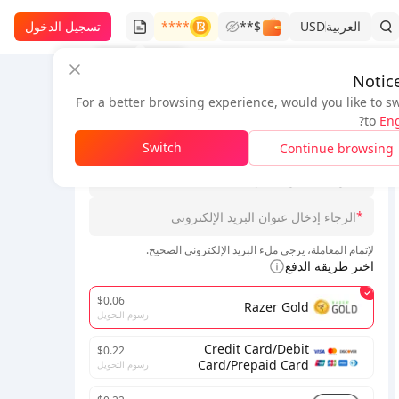
العربية
USD
$**
****
تسجيل الدخول
سجل الطلبات
Notic
For a better browsing experience, would you like to s
معلومات الطلب
?
to
Eng
*
Switch
Continue browsing
*
*
لإتمام المعاملة، يرجى ملء البريد الإلكتروني الصحيح.
اختر طريقة الدفع
$0.06
Razer Gold
رسوم التحويل
Credit Card/Debit
$0.22
Card/Prepaid Card
رسوم التحويل