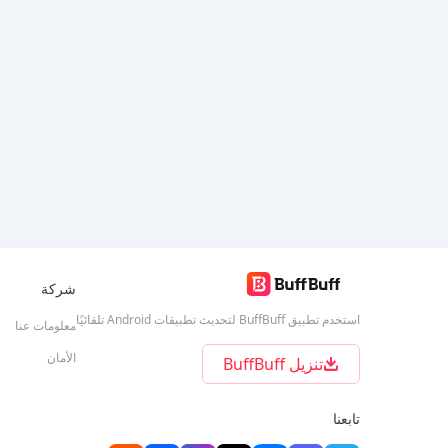
شركة
استخدم تطبيق BuffBuff لتحديث تطبيقات Android تلقائيًا
معلومات عنا
الأمان
تنزيل BuffBuff
تابعنا