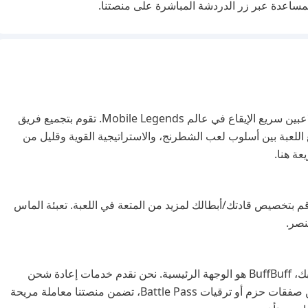
لمساعدة عبر زر الدردشة المباشرة على منصتنا.
Magic Chess: Go Go هو عنوان استراتيجي متعدد اللاعبين سريع الإيقاع في عالم Mobile Legends. تقوم بتجميع فريق
مع اللعبة بين أسلوب لعب الشطرنج، والاستراتيجية القوية وقليل من
عة هنا.
 بتخصيص قادتك/أبطالك لمزيد من المتعة في اللعبة. تعبئة الماس
نصر.
لجميع احتياجات تعبئة Magic Chess: Go Go الخاصة بك، BuffBuff هو الوجهة الرئيسية. نحن نقدم خدمات إعادة شحن
الماس الأكثر تكلفة وأمانًا وسرعة. سواء كنت تبحث عن صفقات حزم أو ترقيات Battle Pass، تضمن منصتنا معاملة مريحة