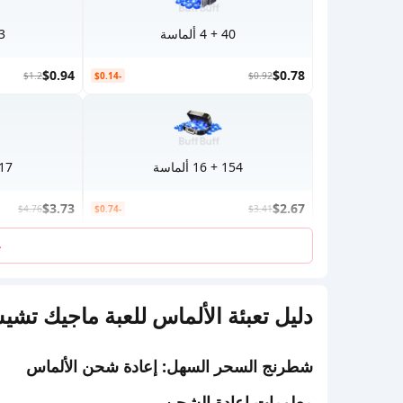
40 + 4 ألماسة
53 + 
$0.94
$0.78
$1.2
-$0.14
$0.92
154 + 16 ألماسة
217 + 23 
$3.73
$2.67
$4.76
-$0.74
$3.41
ع
دليل تعبئة الألماس للعبة ماجيك تش
شطرنج السحر السهل: إعادة شحن الألماس
معلومات إعادة الشحن