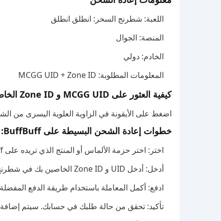
اللعبة: شطرنج السحر: انطلق انطلق
المنصة: الجوال
الخادم: دولي
المعلومات المطلوبة: MCGG UID + Zone ID
كيفية العثور على MCGG UID و Zone ID الخاصين بك:
اضغط على الأيقونة في الزاوية العلوية اليسرى من ال
خطوات إعادة الشحن البسيطة على BuffBuff:
اختر: اختر حزمة الألماس أو المنتج الذي تريده على BuffBuff.
أدخل: أدخل UID و Zone ID الخاصين بك في شطرنج السحر: انطلق انطلق، ثم اضغط على "اشحن الآن".
ادفع: أكمل المعاملة باستخدام طريقة الدفع المفضلة 
تأكيد: تحقق من حالة طلبك في حسابك. سيتم إضافة 