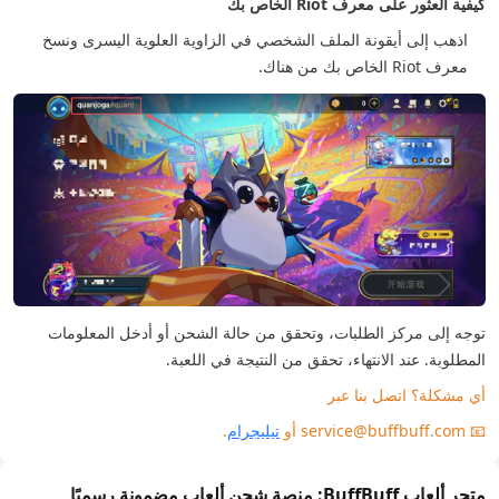
كيفية العثور على معرف Riot الخاص بك
اذهب إلى أيقونة الملف الشخصي في الزاوية العلوية اليسرى ونسخ
معرف Riot الخاص بك من هناك.
توجه إلى مركز الطلبات، وتحقق من حالة الشحن أو أدخل المعلومات
المطلوبة. عند الانتهاء، تحقق من النتيجة في اللعبة.
أي مشكلة؟ اتصل بنا عبر
📧 service@buffbuff.com أو
تيليجرام
.
متجر ألعاب BuffBuff: منصة شحن ألعاب مضمونة رسميًا