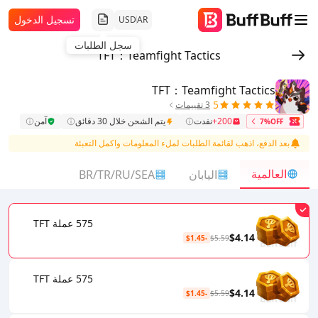
تسجيل الدخول
USD
AR
سجل الطلبات
TFT：Teamfight Tactics
TFT：Teamfight Tactics
5
3 تقييمات
200+
نفدت
يتم الشحن خلال 30 دقائق
آمن
7%OFF
بعد الدفع، اذهب لقائمة الطلبات لملء المعلومات واكمل التعبئة
العالمية
اليابان
BR/TR/RU/SEA
575 عملة TFT
$4.14
-$1.45
$5.59
575 عملة TFT
$4.14
-$1.45
$5.59