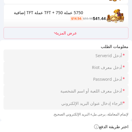
5750 عملة TFT + 750 عملة TFT إضافية
$41.44
-$14.54
$55.98
عرض المزيد
معلومات الطلب
*
*
*
*
*
لإتمام المعاملة، يرجى ملء البريد الإلكتروني الصحيح.
اختر طريقة الدفع