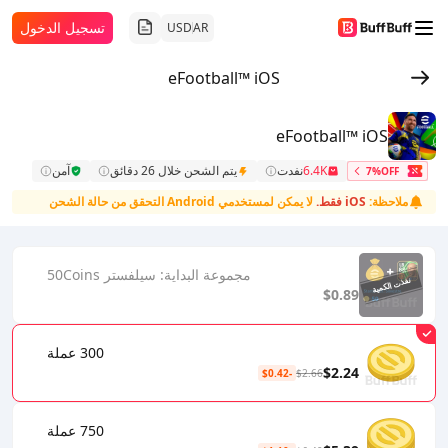
تسجيل الدخول
USD
AR
eFootball™ iOS
eFootball™ iOS
6.4K
نفدت
يتم الشحن خلال 26 دقائق
آمن
7%OFF
ملاحظة:
iOS فقط.
لا يمكن لمستخدمي Android التحقق من حالة الشحن
مجموعة البداية: سيلفستر 50Coins
$0.89
300 عملة
$2.24
-$0.42
$2.66
750 عملة