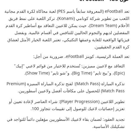
تعد eFootball (المعروفة سابقاً باسم PES) لعبة محاكاة لكرة القدم مجانية
اللعب من تطوير شركة كونامي (Konami). تركز اللعبة على نمط فريق
الأحلام (Dream Team)، حيث يمكن للاعبين التعاقد مع أساطير كرة القدم
المفضلين لديهم والنجوم الحاليين للتنافس في أقسام عالمية. وبفضل
فيزيائها الواقعية للغاية وعمقها التكتيكي، تعتبر اللعبة الخيار الأمثل لعشاق
كرة القدم الحقيقيين.
تعد العملة الرئيسية، كوينز eFootball، ضرورية من أجل:
التعاقد مع لاعبين مميزين: تُستخدم للاختيار من قوائم لاعبي "إبيك"
(Epic)، و"بيج تايم" (Big Time)، و"شو تايم" (Show Time).
تذكرة المباراة (Match Pass): لفتح تذكرة المباراة المميزة (Premium
Match Pass) للحصول على مكافآت أفضل ولاعبين أسطوريين.
تطوير اللاعبين (Player Progression): شراء العناصر لإعادة تعيين أو
تعزيز إحصائيات لاعبك للوصول إلى تقييمات تتجاوز 100.
تجديد العقود: لضمان بقاء لاعبيك الأسطوريين مؤهلين دائماً للتواجد في
تشكيلتك الأساسية.