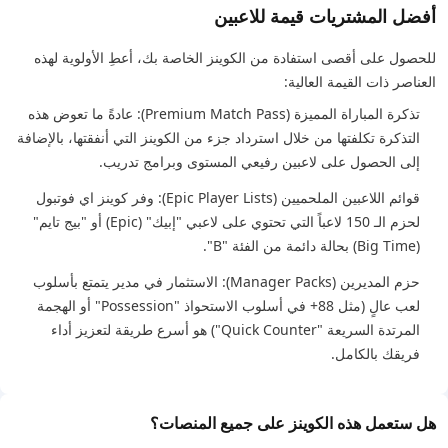
أفضل المشتريات قيمة للاعبين
للحصول على أقصى استفادة من الكوينز الخاصة بك، أعطِ الأولوية لهذه
العناصر ذات القيمة العالية:
تذكرة المباراة المميزة (Premium Match Pass): عادةً ما تعوض هذه
التذكرة تكلفتها من خلال استرداد جزء من الكوينز التي أنفقتها، بالإضافة
إلى الحصول على لاعبين رفيعي المستوى وبرامج تدريب.
قوائم اللاعبين الملحميين (Epic Player Lists): وفر كوينز اي فوتبول
لحزم الـ 150 لاعباً التي تحتوي على لاعبي "إبيك" (Epic) أو "بيج تايم"
(Big Time) بحالة دائمة من الفئة "B".
حزم المديرين (Manager Packs): الاستثمار في مدير يتمتع بأسلوب
لعب عالٍ (مثل 88+ في أسلوب الاستحواذ "Possession" أو الهجمة
المرتدة السريعة "Quick Counter") هو أسرع طريقة لتعزيز أداء
فريقك بالكامل.
هل ستعمل هذه الكوينز على جميع المنصات؟