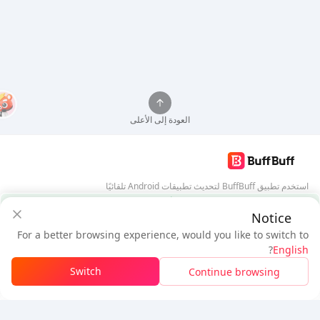
العودة إلى الأعلى
استخدم تطبيق BuffBuff لتحديث تطبيقات Android تلقائيًا
ضمان أمان BuffBuff
Notice
تنزيل BuffBuff
For a better browsing experience, would you like to switch to
$2.59
$2.43
تابعنا
?
English
مستخدم جديد: خصم
$0.16
المستحق
Switch
Continue browsing
تسجيل الدخول للحصول على الخصم
5% OFF
5% OFF
شركة
مصدر