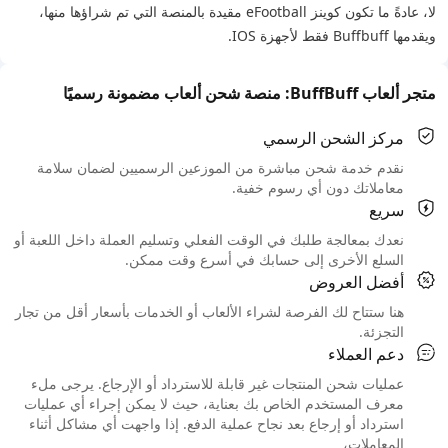
لا، عادةً ما تكون كوينز eFootball مقيدة بالمنصة التي تم شراؤها منها،
ويقدمها Buffbuff فقط لأجهزة IOS.
متجر ألعاب BuffBuff: منصة شحن ألعاب مضمونة رسميًا
مركز الشحن الرسمي
نقدم خدمة شحن مباشرة من الموزعين الرسميين لضمان سلامة
معاملاتك دون أي رسوم خفية.
سريع
نعدك بمعالجة طلبك في الوقت الفعلي وتسليم العملة داخل اللعبة أو
السلع الأخرى إلى حسابك في أسرع وقت ممكن.
أفضل العروض
هنا ستتاح لك الفرصة لشراء الألعاب أو الخدمات بأسعار أقل من تجار
التجزئة.
دعم العملاء
عمليات شحن المنتجات غير قابلة للاسترداد أو الإرجاع. يرجى ملء
معرف المستخدم الخاص بك بعناية، حيث لا يمكن إجراء أي عمليات
استرداد أو إرجاع بعد نجاح عملية الدفع. إذا واجهت أي مشاكل أثناء
المعاملات،