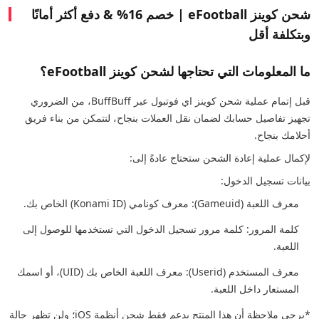
شحن كوينز eFootball | خصم 16% & دفع أكثر أمانًا
وبتكلفة أقل
ما المعلومات التي تحتاجها لشحن كوينز eFootball؟
قبل إتمام عملية شحن كوينز اي فوتبول عبر BuffBuff، من الضروري
تجهيز تفاصيل حسابك لضمان نقل العملات بنجاح، لتتمكن من بناء فريق
أحلامك بنجاح.
لإكمال عملية إعادة الشحن ستحتاج عادةً إلى:
بيانات تسجيل الدخول:
معرف اللعبة (Gameuid): معرف كونامي (Konami ID) الخاص بك.
كلمة المرور: كلمة مرور تسجيل الدخول التي تستخدمها للوصول إلى
اللعبة.
معرف المستخدم (Userid): معرف اللعبة الخاص بك (UID)، أو اسمك
المستعار داخل اللعبة.
*يرجى ملاحظة أن هذا المنتج يدعم فقط شحن أنظمة iOS؛ ولن تظهر حالة