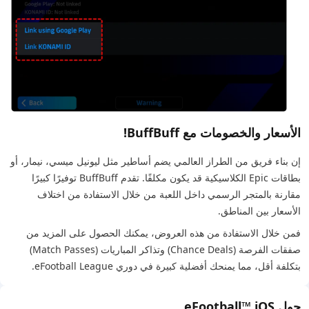
الأسعار والخصومات مع BuffBuff!
إن بناء فريق من الطراز العالمي يضم أساطير مثل ليونيل ميسي، نيمار، أو
بطاقات Epic الكلاسيكية قد يكون مكلفًا. تقدم BuffBuff توفيرًا كبيرًا
مقارنة بالمتجر الرسمي داخل اللعبة من خلال الاستفادة من اختلاف
الأسعار بين المناطق.
فمن خلال الاستفادة من هذه العروض، يمكنك الحصول على المزيد من
صفقات الفرصة (Chance Deals) وتذاكر المباريات (Match Passes)
بتكلفة أقل، مما يمنحك أفضلية كبيرة في دوري eFootball League.
حول eFootball™ iOS