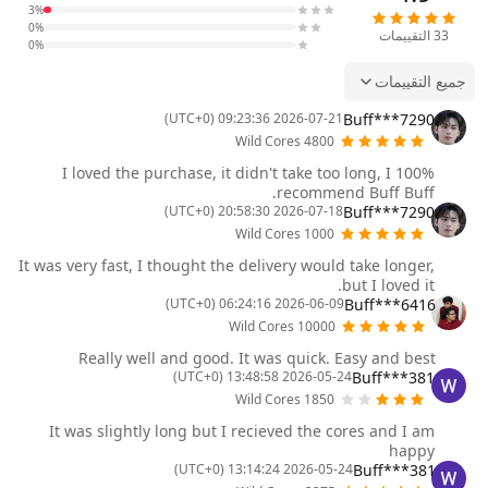
3%
0%
33
التقييمات
0%
جميع التقييمات
Buff***7290
2026-07-21 09:23:36 (UTC+0)
4800 Wild Cores
I loved the purchase, it didn't take too long, I 100%
recommend Buff Buff.
Buff***7290
2026-07-18 20:58:30 (UTC+0)
1000 Wild Cores
It was very fast, I thought the delivery would take longer,
but I loved it.
Buff***6416
2026-06-09 06:24:16 (UTC+0)
10000 Wild Cores
Really well and good. It was quick. Easy and best
Buff***381
2026-05-24 13:48:58 (UTC+0)
1850 Wild Cores
It was slightly long but I recieved the cores and I am
happy
Buff***381
2026-05-24 13:14:24 (UTC+0)