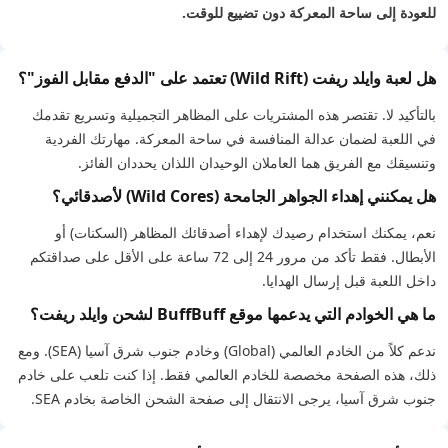
للعودة إلى ساحة المعركة دون تضييع للوقت.
هل لعبة وايلد ريفت (Wild Rift) تعتمد على "الدفع مقابل الفوز"؟
بالتأكيد لا. تقتصر هذه المشتريات على المظاهر التجميلية وتسريع تقدمك
في اللعبة لضمان عدالة المنافسة في ساحة المعركة. مهارتك الفردية
وتنسيقك مع الفريق هما العاملان الوحيدان اللذان يحددان الفائز.
هل يمكنني إهداء الجواهر الجامحة (Wild Cores) لأصدقائي؟
نعم، يمكنك استخدام رصيدك لإهداء أصدقائك المظاهر (السكنات) أو
الأبطال. فقط تأكد من مرور 24 إلى 72 ساعة على الأقل على صداقتكم
داخل اللعبة قبل إرسال الهدايا.
ما هي الخوادم التي يدعمها موقع BuffBuff لشحن وايلد ريفت؟
ندعم كلاً من الخادم العالمي (Global) وخادم جنوب شرق آسيا (SEA). ومع
ذلك، هذه الصفحة مخصصة للخادم العالمي فقط. إذا كنت تلعب على خادم
جنوب شرق آسيا، يرجى الانتقال إلى صفحة الشحن الخاصة بخادم SEA.