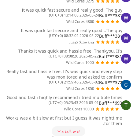
3275 Wild Cores
It was quick fast secure and really good. The guy
Buff***381
2026-05-24 13:14:08 (UTC+0)
4800 Wild Cores
It was quick fast secure and really good...The guy
Buff***381
2026-05-22 08:32:02 (UTC+0)
هدية ستيلا كوهين
Thanks it was quick and hassle free. Thankyou. It's
Buff***381
2026-05-22 08:08:26 (UTC+0)
1000 Wild Cores
Really fast and hassle free. It's was quick and every step
was monitored and asked to confirm
Buff***372
2026-05-02 21:59:46 (UTC+0)
1850 Wild Cores
Good and fast i highly recommend i tried multiple times
Buff***693
2026-05-01 05:23:43 (UTC+0)
10000 Wild Cores
Works was a bit slow at first but I guess it was nighttime
for them.
عرض المزيد