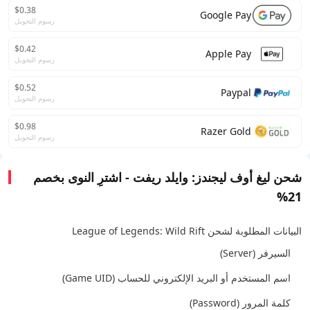
$0.38
Google Pay
رسوم التحويل
$0.42
Apple Pay
رسوم التحويل
$0.52
Paypal
رسوم التحويل
$0.98
Razer Gold
رسوم التحويل
شحن ليغ أوف ليجندز: وايلد ريفت - اشترِ النوى بخصم
21%
البيانات المطلوبة لشحن League of Legends: Wild Rift
السيرفر (Server)
اسم المستخدم أو البريد الإلكتروني للحساب (Game UID)
كلمة المرور (Password)