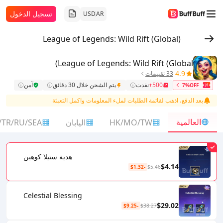
تسجيل الدخول
USD
AR
League of Legends: Wild Rift (Global)
League of Legends: Wild Rift (Global)
4.9
33 تقييمات
500+
نفدت
يتم الشحن خلال 30 دقائق
آمن
7%OFF
بعد الدفع، اذهب لقائمة الطلبات لملء المعلومات واكمل التعبئة
العالمية
HK/MO/TW
اليابان
/TR/RU/SEA
هدية ستيلا كوهين
$4.14
-$1.32
$5.46
Celestial Blessing
$29.02
-$9.25
$38.27