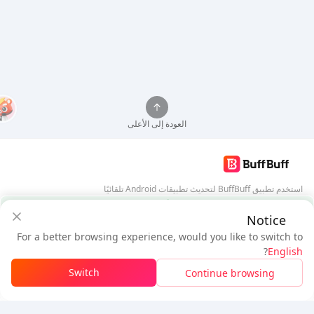
العودة إلى الأعلى
استخدم تطبيق BuffBuff لتحديث تطبيقات Android تلقائيًا
ضمان أمان BuffBuff
Notice
تنزيل BuffBuff
For a better browsing experience, would you like to switch to
$4.71
$4.4
تابعنا
?
English
مستخدم جديد: خصم
$0.31
المستحق
Switch
Continue browsing
تسجيل الدخول للحصول على الخصم
5% OFF
5% OFF
شركة
مصدر