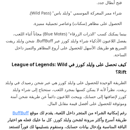
فتح أبطال جدد.
شراء ممر المعركة الموسمي "وايلد باس" (Wild Pass).
الحصول على مظاهر (سكنات) وعناصر تجميلية مميزة.
بينما يمكنك كسب "الذرات الزرقاء" (Blue Motes) مجاناً أثناء اللعب،
يفضل اللاعبون الأذكياء شراء وايلد كورز عبر BuffBuff. شحن وايلد ريفت
السريع هو طريقك الأسهل للحصول على أروع المظاهر والتميز داخل
الساحة.
كيف تحصل على وايلد كورز في League of Legends: Wild
Rift؟
الطريقة الوحيدة للحصول على وايلد كورز هي عبر شحن رصيدك في وايلد
ريفت. نظراً لأنه لا يمكن كسبها بمجرد اللعب، ستحتاج إلى شراء وايلد
كورز لإضافتها إلى حسابك. ويبحث اللاعبون دائماً عن طريقة شحن آمنة
وموثوقة للحصول على أفضل قيمة مقابل المال.
رغم إمكانية الشراء من المتجر داخل اللعبة، يقدم لك موقع
BuffBuff
طريقة أسرع وأكثر مرونة لشحن وايلد كورز. كل ما عليك فعله هو اختيار
الباقة المناسبة وإدخال بيانات حسابك، وسنقوم بتسليمها لك فوراً لتستعد