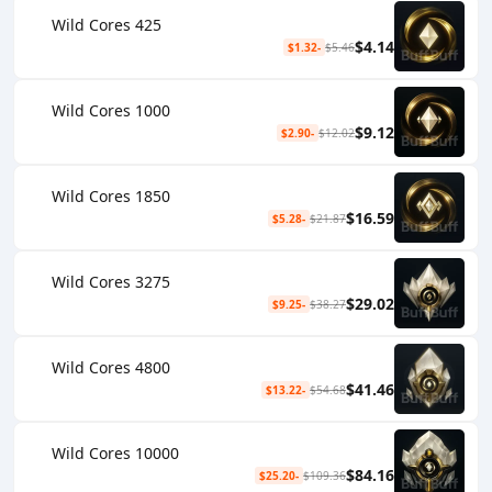
425 Wild Cores
$4.14
-$1.32
$5.46
1000 Wild Cores
$9.12
-$2.90
$12.02
1850 Wild Cores
$16.59
-$5.28
$21.87
3275 Wild Cores
$29.02
-$9.25
$38.27
4800 Wild Cores
$41.46
-$13.22
$54.68
10000 Wild Cores
$84.16
-$25.20
$109.36