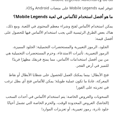
تتوفر لعبة Mobile Legends على منصات Android وiOS.
ما هو أفضل استخدام للألماس في لعبة Mobile Legends؟
يمكن استخدام الألماس لفتح وشراء معظم المحتوى في اللعبة. ومع ذلك،
هناك بعض الطرق الرئيسية التي
يجب
استخدام الألماس فيها للحصول على
أفضل قيمة:
الجلود، الرموز التعبيرية والمستحضرات التجميلية: الجلود المميزة،
الرموز التعبيرية، تأثيرات الاستدعاء، وحزم المستحضرات التجميلية هي
من بين أفضل استخدامات الألماس، مما يمنح فريقك مظهرًا فريدًا
للتميز في أرض الفجر.
فتح الأبطال: بينما يمكنك العمل للحصول على شظايا الأبطال أو نقاط
المعركة، عادةً ما تكون عملية طويلة؛ يمكن للألماس فتح أي بطل ترغب
في تجربته على الفور!
السحوبات والعروض الخاصة: يتم استخدام الألماس في أحداث السحب
(الجاشا)، العروض المحدودة الوقت، والحزم الخاصة التي تشمل أحيانًا
جلود نادرة، رموز تعبيرية، أو تعزيزات الموارد!