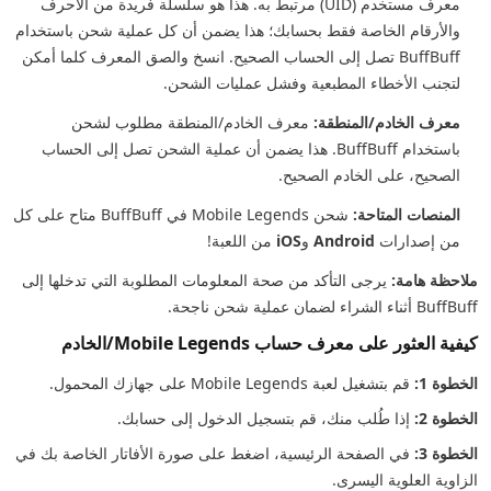
معرف مستخدم (UID) مرتبط به. هذا هو سلسلة فريدة من الأحرف
والأرقام الخاصة فقط بحسابك؛ هذا يضمن أن كل عملية شحن باستخدام
BuffBuff تصل إلى الحساب الصحيح. انسخ والصق المعرف كلما أمكن
لتجنب الأخطاء المطبعية وفشل عمليات الشحن.
معرف الخادم/المنطقة:
معرف الخادم/المنطقة مطلوب لشحن
باستخدام BuffBuff. هذا يضمن أن عملية الشحن تصل إلى الحساب
الصحيح، على الخادم الصحيح.
المنصات المتاحة:
شحن Mobile Legends في BuffBuff متاح على كل
من إصدارات
Android
و
iOS
من اللعبة!
ملاحظة هامة:
يرجى التأكد من صحة المعلومات المطلوبة التي تدخلها إلى
BuffBuff أثناء الشراء لضمان عملية شحن ناجحة.
كيفية العثور على معرف حساب Mobile Legends/الخادم
الخطوة 1:
قم بتشغيل لعبة Mobile Legends على جهازك المحمول.
الخطوة 2:
إذا طُلب منك، قم بتسجيل الدخول إلى حسابك.
الخطوة 3:
في الصفحة الرئيسية، اضغط على صورة الأفاتار الخاصة بك في
الزاوية العلوية اليسرى.