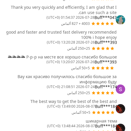
Thank you very quickly and efficiently, I am glad that I
can use such a site.
Buff***047
2026-07-28 01:54:37 (UTC+0)
4003 + 827 ألماس
good and faster and trusted fast delivery recommended
100% i hope enjoy
Buff***393
2026-07-26 13:20:28 (UTC+0)
250+25 ألماس
Р-р-р на месте все хорошо спасибо большое 🌥️🌥️🌥️🌥️
Buff***393
2026-07-26 13:20:07 (UTC+0)
50+5 ألماس
Вау как красиво получилось спасибо большое за
информацию буду
Buff***174
2026-07-24 21:08:51 (UTC+0)
250+25 ألماس
The best way to get the best of the best and
Buff***184
2026-08-07 13:49:00 (UTC+0)
50+5 ألماس
шикарная тема
Buff***184
2026-08-07 13:48:44 (UTC+0)