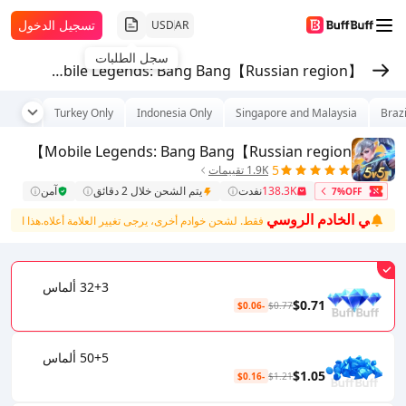
تسجيل الدخول
USD
AR
سجل الطلبات
Mobile Legends: Bang Bang【Russian region】
es Only
Turkey Only
Indonesia Only
Singapore and Malaysia
Brazi
Mobile Legends: Bang Bang【Russian region】
5
1.9K تقييمات
138.3K
نفدت
يتم الشحن خلال 2 دقائق
آمن
7%OFF
اعبي الخادم الروسي
فقط. لشحن خوادم أخرى، يرجى تغيير العلامة أعلاه.
هذا المنتج 
32+3 ألماس
$0.71
-$0.06
$0.77
50+5 ألماس
$1.05
-$0.16
$1.21