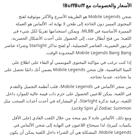
الأسعار والخصومات مع BuffBuff!
شحن Mobile Legends هو الطريقة الأسرع والأكثر موثوقية لفتح
المحتوى المميز دون الحاجة إلى طحن لا نهاية له. الألماس هو العملة
المميزة الأساسية في MLBB، ويمكن استخدامها تقريبًا لكل شيء في
اللعبة؛ من فتح أبطال جدد، إلى الحصول على أحدث الأشكال الحصرية،
الرموز التعبيرية، العناصر التجميلية، أو لفتح تذاكر Starlight وشراء عناصر
Mobile Legends Bang Bang المحدودة الوقت.
إذا كنت ترغب في مواكبة المحتوى الموسمي أو البقاء على اطلاع على
الميتا التنافسية، فإن شحن Mobile Legends يضمن أنك دائمًا تحصل على
ما تحتاجه، عندما تحتاجه.
من متجر الألماس في Mobile Legends، قلب أنظمة التجميل والتقدم
في اللعبة، يمكن للاعبين الحصول على حزم ذات قيمة عالية للموارد داخل
اللعبة، ترقية تذكرة Starlight، أو المشاركة في أحدث أحداث السحب مثل
Zodiac Summon أو Lucky Spin.
ومع ذلك، الألماس عادة لا يتم منحه من خلال اللعب العادي (على الأقل
بكميات كبيرة)، لذا سيحتاج اللاعبون في النهاية إلى شحن الألماس في
Mobile Legends. المشكلة هي أن الشراء داخل اللعبة يمكن أن يكون