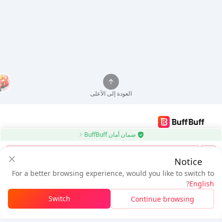
العودة إلى الأعلى
ضمان أمان BuffBuff
استخدم تطبيق BuffBuff لتحديث تطبيقات Android تلقائيًا
استبدال
Notice
تنزيل BuffBuff
For a better browsing experience, would you like to switch to
سجل دخول
للحصول على
50 نقطة (0.50 دولار)
تابعنا
?
English
$0.85
المستحق
Switch
Continue browsing
شحن الرصيد
تفاصيل السعر
5% OFF
5% OFF
شركة
مصدر