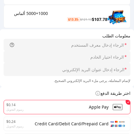
5000+1000 ألماس
$107.78
-$13.35
$121.13
معلومات الطلب
*
*
*
لإتمام المعاملة، يرجى ملء البريد الإلكتروني الصحيح.
اختر طريقة الدفع
$0.14
Apple Pay
رسوم التحويل
$0.24
Credit Card/Debit Card/Prepaid Card
رسوم التحويل