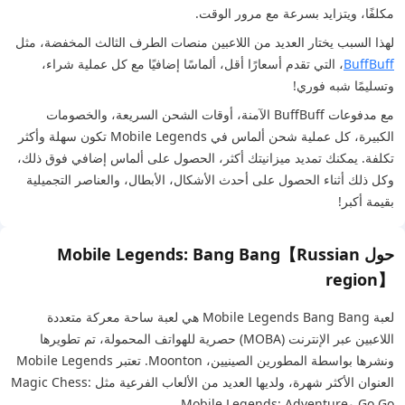
مكلفًا، ويتزايد بسرعة مع مرور الوقت.
لهذا السبب يختار العديد من اللاعبين منصات الطرف الثالث المخفضة، مثل
BuffBuff
، التي تقدم أسعارًا أقل، ألماسًا إضافيًا مع كل عملية شراء،
وتسليمًا شبه فوري!
مع مدفوعات BuffBuff الآمنة، أوقات الشحن السريعة، والخصومات
الكبيرة، كل عملية شحن ألماس في Mobile Legends تكون سهلة وأكثر
تكلفة. يمكنك تمديد ميزانيتك أكثر، الحصول على ألماس إضافي فوق ذلك،
وكل ذلك أثناء الحصول على أحدث الأشكال، الأبطال، والعناصر التجميلية
بقيمة أكبر!
حول Mobile Legends: Bang Bang【Russian
region】
لعبة Mobile Legends Bang Bang هي لعبة ساحة معركة متعددة
اللاعبين عبر الإنترنت (MOBA) حصرية للهواتف المحمولة، تم تطويرها
ونشرها بواسطة المطورين الصينيين، Moonton. تعتبر Mobile Legends
العنوان الأكثر شهرة، ولديها العديد من الألعاب الفرعية مثل Magic Chess:
Go Go وMobile Legends: Adventure.