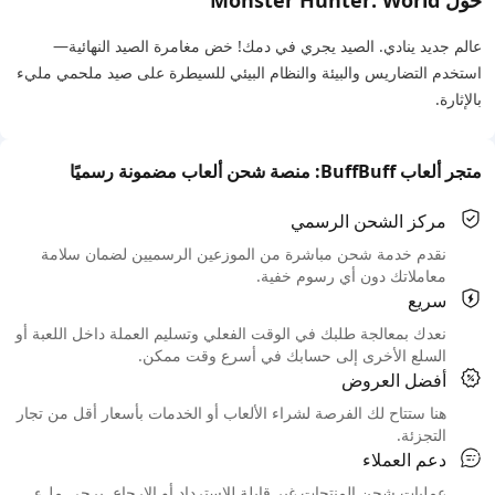
حول Monster Hunter: World
عالم جديد ينادي. الصيد يجري في دمك! خض مغامرة الصيد النهائية—
استخدم التضاريس والبيئة والنظام البيئي للسيطرة على صيد ملحمي مليء
بالإثارة.
متجر ألعاب BuffBuff: منصة شحن ألعاب مضمونة رسميًا
مركز الشحن الرسمي
نقدم خدمة شحن مباشرة من الموزعين الرسميين لضمان سلامة
معاملاتك دون أي رسوم خفية.
سريع
نعدك بمعالجة طلبك في الوقت الفعلي وتسليم العملة داخل اللعبة أو
السلع الأخرى إلى حسابك في أسرع وقت ممكن.
أفضل العروض
هنا ستتاح لك الفرصة لشراء الألعاب أو الخدمات بأسعار أقل من تجار
التجزئة.
دعم العملاء
عمليات شحن المنتجات غير قابلة للاسترداد أو الإرجاع. يرجى ملء