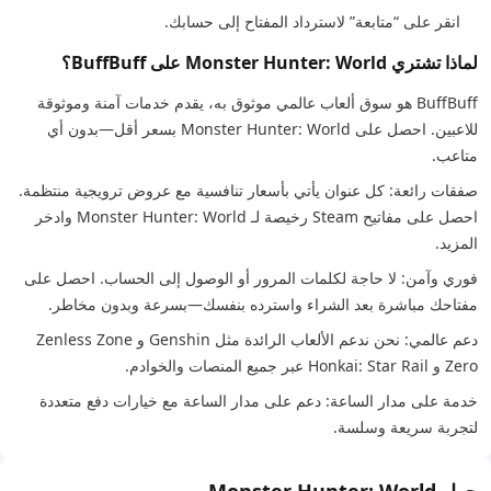
انقر على “متابعة” لاسترداد المفتاح إلى حسابك.
لماذا تشتري Monster Hunter: World على BuffBuff؟
BuffBuff هو سوق ألعاب عالمي موثوق به، يقدم خدمات آمنة وموثوقة
للاعبين. احصل على Monster Hunter: World بسعر أقل—بدون أي
متاعب.
صفقات رائعة: كل عنوان يأتي بأسعار تنافسية مع عروض ترويجية منتظمة.
احصل على مفاتيح Steam رخيصة لـ Monster Hunter: World وادخر
المزيد.
فوري وآمن: لا حاجة لكلمات المرور أو الوصول إلى الحساب. احصل على
مفتاحك مباشرة بعد الشراء واسترده بنفسك—بسرعة وبدون مخاطر.
دعم عالمي: نحن ندعم الألعاب الرائدة مثل Genshin و Zenless Zone
Zero و Honkai: Star Rail عبر جميع المنصات والخوادم.
خدمة على مدار الساعة: دعم على مدار الساعة مع خيارات دفع متعددة
لتجربة سريعة وسلسة.