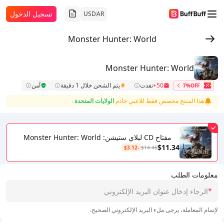
تسجيل الدخول
USD
AR
Monster Hunter: World
Monster Hunter: World
50+
نفدت
يتم الشحن خلال 1 دقيقة
آمن
7%OFF
هذا المنتج مخصص فقط للاعبي خادم
الولايات المتحدة
.
مفتاح CD لبلاي ستيشن: Monster Hunter: World
$11.34
-$3.12
$14.46
معلومات الطلب
*
لإتمام المعاملة، يرجى ملء البريد الإلكتروني الصحيح.