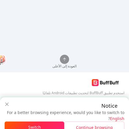
العودة إلى الأعلى
استخدم تطبيق BuffBuff لتحديث تطبيقات Android تلقائيًا
ضمان أمان BuffBuff
Notice
تنزيل BuffBuff
For a better browsing experience, would you like to switch to
$12.69
$11.84
تابعنا
?
English
مستخدم جديد: خصم
$0.85
المستحق
Switch
Continue browsing
تسجيل الدخول للحصول على الخصم