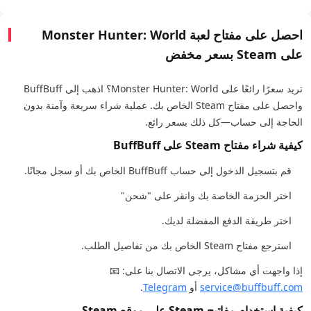
احصل على مفتاح لعبة Monster Hunter: World
على Steam بسعر مخفض
تريد سعرًا رائعًا على Monster Hunter: World؟ اذهب إلى BuffBuff
واحصل على مفتاح Steam الخاص بك. عملية شراء سريعة وآمنة بدون
الحاجة إلى حساب—كل ذلك بسعر رائع.
كيفية شراء مفتاح Steam على BuffBuff
قم بتسجيل الدخول إلى حساب BuffBuff الخاص بك أو سجل مجانًا.
اختر الحزمة الخاصة بك وانقر على "شحن"
اختر طريقة الدفع المفضلة لديك.
استرجع مفتاح Steam الخاص بك من تفاصيل الطلب.
إذا واجهت أي مشاكل، يرجى الاتصال بنا على: 📧
service@buffbuff.com
أو
Telegram
.
كيفية استخدام مفاتيح Steam على موقع Steam