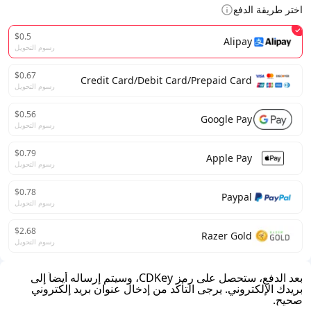
اختر طريقة الدفع
$0.5
Alipay
رسوم التحويل
$0.67
Credit Card/Debit Card/Prepaid Card
رسوم التحويل
$0.56
Google Pay
رسوم التحويل
$0.79
Apple Pay
رسوم التحويل
$0.78
Paypal
رسوم التحويل
$2.68
Razer Gold
رسوم التحويل
بعد الدفع، ستحصل على رمز CDKey، وسيتم إرساله أيضاً إلى
بريدك الإلكتروني. يرجى التأكد من إدخال عنوان بريد إلكتروني
صحيح.