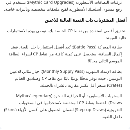
ترقيات البطاقات الأسطورية (Mythic Card Upgrades): تستخدم في
رفع مستوى أسلحتك الأسطورية لفتح ملحقات مخصصة وتأثيرات خاصة.
أفضل المشتريات ذات القيمة العالية للاعبين
لتحقيق أقصى استفادة من نقاط CP الخاصة بك، نوصي بهذه الاستثمارات
عالية القيمة:
بطاقة المعركة (Battle Pass): تُعد أفضل استثمار داخل اللعبة. فعند
إكمال البطاقة، ستحصل على كمية كافية من نقاط CP لشراء البطاقة
الموسم التالي مجانًا!
بطاقة الإمداد الشهرية (Monthly Supply Pass): خيار مثالي للاعبين
اليوميين، حيث توفر تدفقًا يوميًا ثابتًا من نقاط CP وصناديق الغنائم
(Crates) بسعر أقل بكثير مقارنة بالشراء بالجملة.
السحوبات الأسطورية أو الخرافية الفاخرة (Mythic/Legendary
Draws): احتفظ بنقاط CP المخفضة لاستخدامها في السحوبات
التدريجية (Step-up Draws) لضمان الحصول على أفضل الأزياء (Skins)
داخل اللعبة.