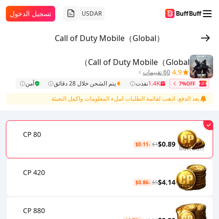
تسجيل الدخول
USD
AR
Call of Duty Mobile（Global）
Call of Duty Mobile（Global）
4.9
60 تقييمات
1.4K
نفدت
يتم الشحن خلال 28 دقائق
آمن
7%OFF
بعد الدفع، اذهب لقائمة الطلبات لملء المعلومات واكمل التعبئة
80 CP
$0.89
-$0.11
$1
420 CP
$4.14
-$0.86
$5
880 CP