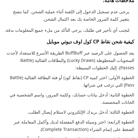
ملاحظات هامة:
يرجى عدم تسجيل الدخول إلى اللعبة أثناء عملية الشحن. كما ننصح
بتغيير كلمة المرور الخاصة بك بعد اكتمال الشحن.
لتجنب أي تأخير في طلبك، يرجى التأكد من ملء جميع المعلومات بدقة.
كيفية شحن نقاط CP كول اوف ديوتي موبايل
يعد الحصول على الرصيد عبر BuffBuff الطريقة الأسرع للاستعداد لأحدث
السحوبات المحظوظة (Lucky Draws) والبطاقات القتالية (Battle
Passes). إليك الخطوات البسيطة:
الخطوة الأولى: اختر كمية CP (نقاط كود) أو فئة البطاقة القتالية (Battle
Pass) التي ترغب في شرائها.
الخطوة الثانية: أدخل بيانات حسابك، وكلمة المرور، واسم الشخصية في
الخانات المخصصة.
الخطوة الثالثة: أدخل بريدك الإلكتروني لاستلام إيصال الطلب.
الخطوة الرابعة: اختر وسيلة الدفع المفضلة لديك وأكمل المعاملة عبر
الضغط على إتمام الشراء (Complete Transaction).