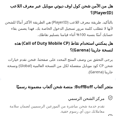
هل من الآمن شحن كول اوف ديوتي موبايل عبر معرف اللاعب
(PlayerID)؟
بالتأكيد. طريقة معرف اللاعب (PlayerID) هي الطريقة الأكثر أمانًا للشحن
لأنها لا تتطلب كلمة مرور تسجيل الدخول الخاصة بك. فهذا يضمن بقاء
حسابك آمنًا بنسبة 100% أثناء قيامنا بتسليم نقاطك.
هل يمكنني استخدام نقاط (Call of Duty Mobile CP) هذه
لنسخة جارينا (Garena)؟
يرجى التحقق من وصف المنتج المحدد على صفحتنا. فنحن نقدم خيارات
شحن CP كود موبايل منفصلة لكل من النسخة العالمية (Global) ونسخة
جارينا (Garena).
متجر ألعاب BuffBuff: منصة شحن ألعاب مضمونة رسميًا
مركز الشحن الرسمي
نقدم خدمة شحن مباشرة من الموزعين الرسميين لضمان سلامة
معاملاتك دون أي رسوم خفية.