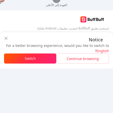
العودة إلى الأعلى
استخدم تطبيق BuffBuff لتحديث تطبيقات Android تلقائيًا
Notice
تنزيل BuffBuff
ضمان أمان BuffBuff
For a better browsing experience, would you like to switch to
سجل دخول
للحصول على
50 نقطة (0.50 دولار)
+
1
نقطة (
0.01
دولار)
تابعنا
?
English
$1.03
المستحق
Switch
Continue browsing
شحن الرصيد
تفاصيل السعر
5% OFF
5% OFF
شركة
مصدر
معلومات عنا
طريقة الدفع
الأمان
مساعدة
Hot Selling
Arena Breakout: Infinite (PC Verison)
Buy PUBG Mobile UC