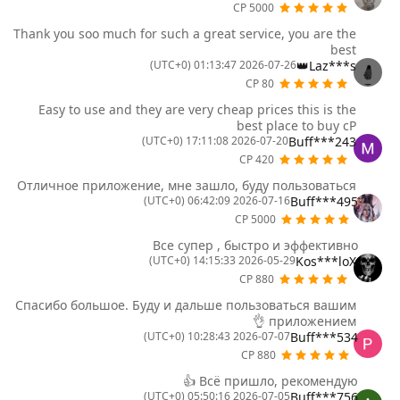
5000 CP
Thank you soo much for such a great service, you are the
best
Laz***s👑
2026-07-26 01:13:47 (UTC+0)
80 CP
Easy to use and they are very cheap prices this is the
best place to buy cP
Buff***243
2026-07-20 17:11:08 (UTC+0)
420 CP
Отличное приложение, мне зашло, буду пользоваться
Buff***495
2026-07-16 06:42:09 (UTC+0)
5000 CP
Все супер , быстро и эффективно
Kos***loX
2026-05-29 14:15:33 (UTC+0)
880 CP
Спасибо большое. Буду и дальше пользоваться вашим
приложением 👌
Buff***534
2026-07-07 10:28:43 (UTC+0)
880 CP
Всё пришло, рекомендую 👍
Buff***756
2026-07-05 05:50:16 (UTC+0)