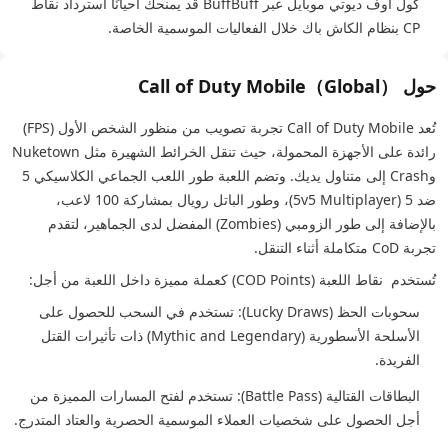
كول اوف ديوتي موبايل عبر BuffBuff قد يمنحك أحيانًا استرداد نقاط
CP بنظام الكاش باك خلال الفعاليات الموسمية الخاصة.
حول Call of Duty Mobile（Global）
تُعد Call of Duty Mobile تجربة تصويب من منظور الشخص الأول (FPS)
رائدة على الأجهزة المحمولة، حيث تنقل الخرائط الشهيرة مثل Nuketown
وCrash إلى متناول يديك. وتضم اللعبة طور اللعب الجماعي الكلاسيكي 5
ضد 5 (5v5 Multiplayer)، وطور الباتل رويال بمشاركة 100 لاعب،
بالإضافة إلى طور الزومبي (Zombies) المفضل لدى الجماهير، لتقدم
تجربة CoD متكاملة أثناء التنقل.
تُستخدم نقاط اللعبة (COD Points) كعملة مميزة داخل اللعبة من أجل:
سحوبات الحظ (Lucky Draws): تستخدم في السحب للحصول على
الأسلحة الأسطورية (Mythic and Legendary) ذات تأثيرات القتل
الفريدة.
البطاقات القتالية (Battle Pass): تستخدم لفتح المسارات المميزة من
أجل الحصول على شخصيات العملاء الموسمية الحصرية والعتاد المتدرج.