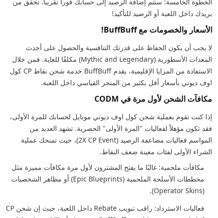
الخطوة الخامسة: ستتم إضافة الرصيد إلى حسابك فوراً تقريباً. تحقق من
بريدك داخل اللعبة أو الرصيد للتأكيد!
الأسعار والخصومات مع BuffBuff!
لا يجب أن يكون الحفاظ على قدرتك التنافسية والحصول على أحدث
المعدات الأسطورية (Mythic and Legendary) مكلفًا للغاية. فمن خلال
الاستفادة من المزايا الإقليمية، يقدم BuffBuff خدمة شحن نقاط CP كول
اوف ديوتي بأسعار أقل بكثير من المتجر القياسي داخل اللعبة.
مكافآت الشحن لأول مرة في CODM
إذا كنت تقوم بعملية شحن كول اوف ديوتي موبايل لحسابك للمرة الأولى،
فقد تكون مؤهلاً لفعاليات "المرة الأولى" الحصرية. تشهد العديد من
المواسم فعاليات مضاعفة الرصيد (2X CP Event)، حيث تمنحك عملية
الشراء الأولى لفئات معينة ضعف النقاط.
مكافآت ملحمية: غالبًا ما يفتح المشترون لأول مرة مكافآت مميزة مثل
مخططات الأسلحة الملحمية (Epic Blueprints) أو مظاهر الشخصيات
(Operator Skins).
فعاليات الاسترداد: راقب تبويب Rebate داخل اللعبة، حيث إن شحن CP