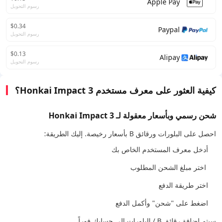
Apple Pay
رسوم التحويل
$0.34
Paypal
رسوم التحويل
$0.13
Alipay
رسوم التحويل
كيفية العثور على معرف مستخدم Honkai Impact 3؟
شحن رسمي وبأسعار معقولة لـ Honkai Impact 3
احصل على البلورات ورقائق B بأسعار رخيصة. إليك الطريقة:
أدخل معرف المستخدم الخاص بك
اختر مبلغ الشحن المطلوب
اختر طريقة الدفع
اضغط على "شحن" وأكمل الدفع
سيتم إضافة رقائق B / البلورات إلى حسابك فوراً.