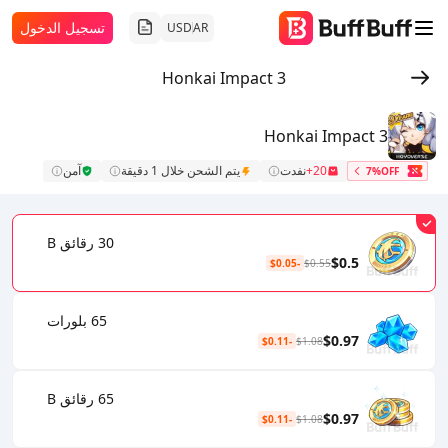
تسجيل الدخول
USD
AR
Honkai Impact 3
Honkai Impact 3
20+
نفدت
يتم الشحن خلال 1 دقيقة
آمن
7%OFF
30 رقائق B
$0.5
-$0.05
$0.55
65 بلورات
$0.97
-$0.11
$1.08
65 رقائق B
$0.97
-$0.11
$1.08