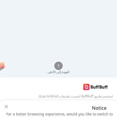
العودة إلى الأعلى
استخدم تطبيق BuffBuff لتحديث تطبيقات Android تلقائيًا
Notice
تنزيل BuffBuff
ضمان أمان BuffBuff
For a better browsing experience, would you like to switch to
سجل دخول
للحصول على
50 نقطة (0.50 دولار)