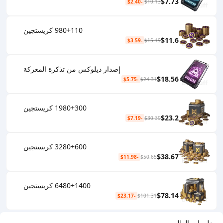
$7.73
-$2.40
$10.13
980+110 كريستجين
$11.6
-$3.59
$15.19
إصدار ديلوكس من تذكرة المعركة
$18.56
-$5.75
$24.31
1980+300 كريستجين
$23.2
-$7.19
$30.39
3280+600 كريستجين
$38.67
-$11.98
$50.65
6480+1400 كريستجين
$78.14
-$23.17
$101.31
معلومات الطلب