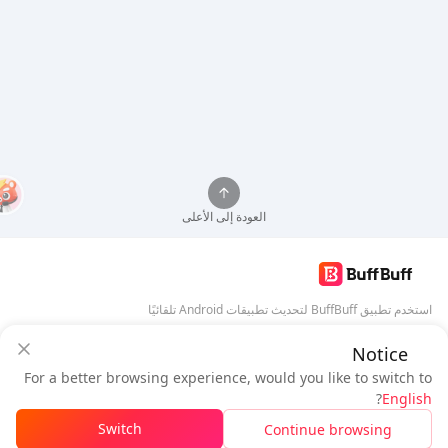
العودة إلى الأعلى
استخدم تطبيق BuffBuff لتحديث تطبيقات Android تلقائيًا
Notice
تنزيل BuffBuff
ضمان أمان BuffBuff
For a better browsing experience, would you like to switch to
سجل دخول
للحصول على
50 نقطة (0.50 دولار)
تابعنا
?
English
$0.97
المستحق
Switch
Continue browsing
شحن الرصيد