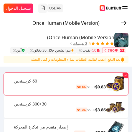
تسجيل الدخول
USD
AR
Once Human (Mobile Version)
Once Human (Mobile Version)
5
2 تقييمات
50+
نفدت
يتم الشحن خلال 30 دقائق
آمن
7%OFF
بعد الدفع، اذهب لقائمة الطلبات لملء المعلومات واكمل التعبئة
60 كريستجين
$0.83
-$0.18
$1.01
300+30 كريستجين
$3.86
-$1.20
$5.06
إصدار متقدم من تذكرة المعركة