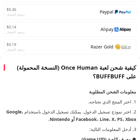
$0.36
Paypal
رسوم التحويل
$0.14
Alipay
رسوم التحويل
$0.19
Razer Gold
رسوم التحويل
كيفية شحن لعبة Once Human (النسخة المحمولة)
على BUFFBUFF؟
معلومات الشحن المطلوبة
1. اختر المنتج الذي تحتاجه.
2. اختر نموذج تسجيل الدخول. يمكنك تسجيل الدخول باستخدام
Google،
Facebook، Line، X، PS، Xbox أو Nintendo.
3. أدخل المعلومات التالية:
●
معرف اللعبة (Game UID)