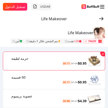
تسجيل الدخول
USD
AR
Life Makeover
Life Makeover
20+
نفدت
يتم الشحن خلال 1 دقيقة
آمن
7%OFF
حزمة لطيفة
$0.95
-$0.11
$1.06
60 قسيمة
$0.95
-$0.11
$1.06
عضوية بريميوم
$4.39
-$0.88
$5.27