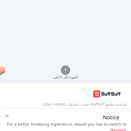
العودة إلى الأعلى
استخدم تطبيق BuffBuff لتحديث تطبيقات Android تلقائيًا
Notice
تنزيل BuffBuff
ضمان أمان BuffBuff
For a better browsing experience, would you like to switch to
سجل دخول
للحصول على
50 نقطة (0.50 دولار)
+
1
نقطة (
0.01
دولار)
تابعنا
?
English