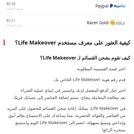
$0.36
Paypal
رسوم التحويل
$0.21
Razer Gold
رسوم التحويل
كيفية العثور على معرف مستخدم Life Makeover؟
كيف تقوم بشحن القسائم لـ Life Makeover؟
اختر قيمة القسيمة المطلوبة.
قدم رقم هوية Life Makeover الخاص بك.
اختر خيار الدفع المفضل لديك واستمر في إتمام عملية الشراء.
بعد معالجة المعاملة بنجاح، ستتم إضافة العناصر إلى حسابك قريبًا.
في Life Makeover، يمكنك إعادة شحن القسائم للحصول على المزيد
من العناصر والفوائد الحصرية، مما يساعدك على الاستمتاع بعالم أنيق
وإبداعي وممتع بسهولة. انضم إلى Life Makeover اليوم واستمتع
بسحره الرائع!