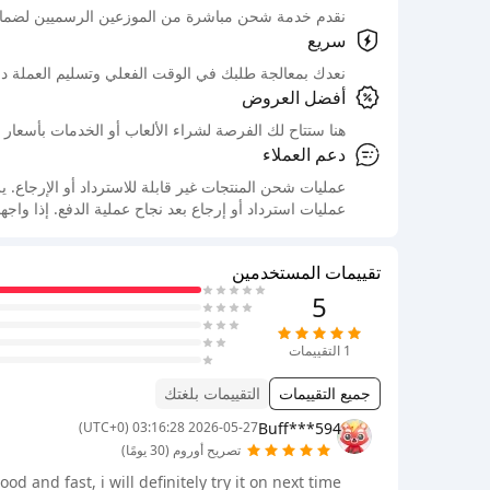
نقدم خدمة شحن مباشرة من الموزعين الرسميين لضمان
سريع
نعدك بمعالجة طلبك في الوقت الفعلي وتسليم العملة د
أفضل العروض
هنا ستتاح لك الفرصة لشراء الألعاب أو الخدمات بأسعار 
دعم العملاء
عمليات شحن المنتجات غير قابلة للاسترداد أو الإرجاع
عمليات استرداد أو إرجاع بعد نجاح عملية الدفع. إذا واج
تقييمات المستخدمين
5
1
التقييمات
جميع التقييمات
التقييمات بلغتك
Buff***594
2026-05-27 03:16:28 (UTC+0)
تصريح أوروم (30 يومًا)
ood and fast, i will definitely try it on next time