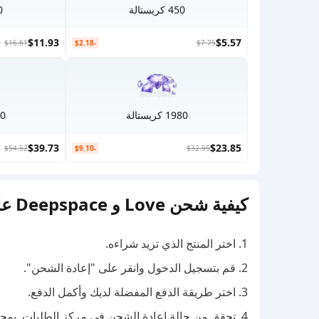
450 كريستالة
80
$11.93
$5.57
$16.61
-$2.18
$7.75
1980 كريستالة
3280
$39.73
$23.85
$54.52
-$9.10
$32.95
كيفية شحن Love و Deepspace على BuffBuff
1. اختر المنتج الذي تريد شراءه.
2. قم بتسجيل الدخول وانقر على "إعادة الشحن".
3. اختر طريقة الدفع المفضلة لديك وأكمل الدفع.
4. تحقق من حالة إعادة الشحن في مركز الطلبات. بمجرد الانتهاء، تحقق من النتائج في اللعبة.