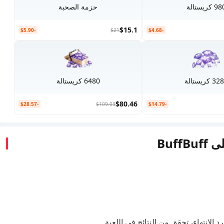
9 كريستالة
حزمة الصحبة
$15.1
-$5.90
$21
-$4.68
 كريستالة
6480 كريستالة
$80.46
-$28.57
$109.03
-$14.79