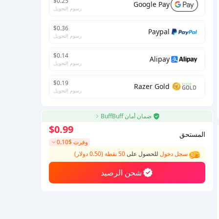
$0.25
Google Pay
رسوم التحويل
$0.36
Paypal
رسوم التحويل
$0.14
Alipay
رسوم التحويل
$0.19
Razer Gold
رسوم التحويل
ضمان أمان BuffBuff
$0.99
المستحق
وفرت
$0.10
سجل دخول
للحصول على
50 نقطة (0.50 دولار)
شحن الرصيد