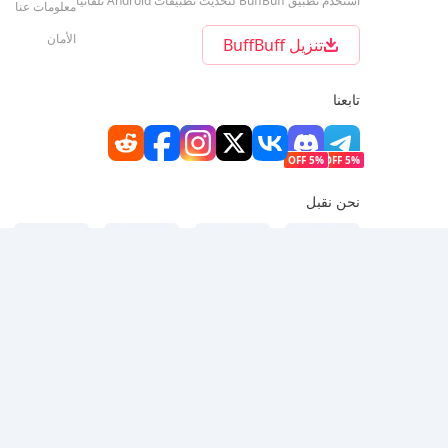
استخدم تطبيق BuffBuff لتحديث تطبيقات Android تلقائيًا
معلومات عنا
الأمان
تنزيل BuffBuff
تابعنا
5% OFF
5% OFF
نحن نقبل