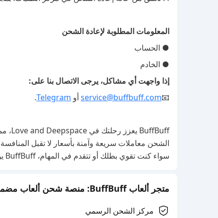
المعلومات المطلوبة لإعادة الشحن
● الحساب
● الخادم
إذا واجهت أي مشاكل، يرجى الاتصال بنا على:
📧
service@buffbuff.com
أو
Telegram
.
ffBuff
الشحن معاملات سريعة وآمنة بأسعار لا تقبل المنافسة، 
سواء كنت تقوي بطلك أو تتقدم في المهام، BuffBuff يوفر لك أفضل قيمة بكل سهولة.
متجر ألعاب BuffBuff: منصة شحن ألعاب مضمونة رسميًا
مركز الشحن الرسمي