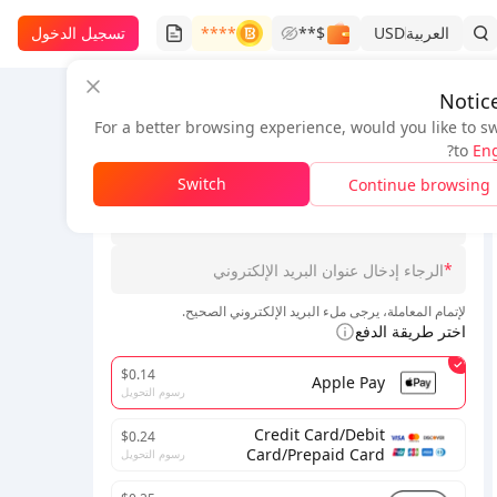
العربية
USD
$**
****
تسجيل الدخول
Notic
For a better browsing experience, would you like to s
معلومات الطلب
?
to
Eng
*
Switch
Continue browsing
*
الرجاء إدخال معرف المنطقة/معرف الخادم
*
لإتمام المعاملة، يرجى ملء البريد الإلكتروني الصحيح.
اختر طريقة الدفع
$0.14
Apple Pay
رسوم التحويل
Credit Card/Debit
$0.24
Card/Prepaid Card
رسوم التحويل