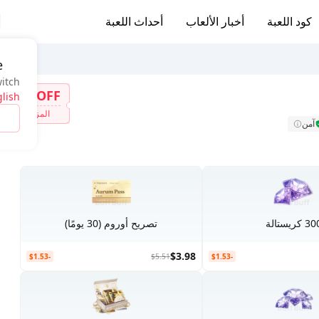
كود اللعبة
أخبار الألعاب
أحداث اللعبة
e
witch
7%OFF
lish
المزيد
آمن
3 كريستالة
تصريح أوروم (30 يومًا)
$3.98
-$1.53
$5.51
-$1.53