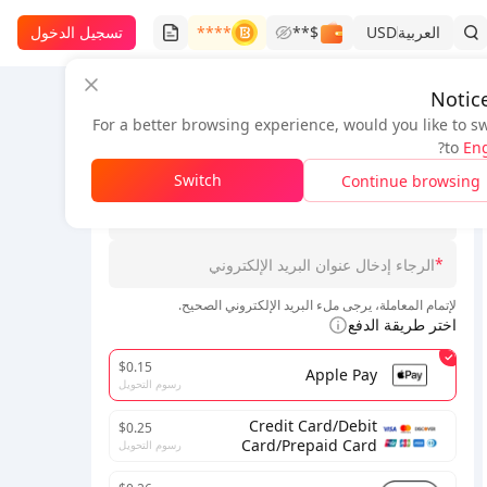
العربية
USD
$**
****
تسجيل الدخول
Notic
For a better browsing experience, would you like to s
معلومات الطلب
?
to
Eng
*
Switch
Continue browsing
*
الرجاء اختيار الخادم
*
لإتمام المعاملة، يرجى ملء البريد الإلكتروني الصحيح.
اختر طريقة الدفع
$0.15
Apple Pay
رسوم التحويل
Credit Card/Debit
$0.25
Card/Prepaid Card
رسوم التحويل