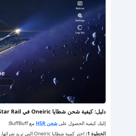
دليل: كيفية شحن شظايا Oneiric في Honkai: Star Rail
إليك كيفية الحصول على
شحن HSR
مع BuffBuff:
الخطوة 1:
اختر كمية شظايا Oneiric التي تريد شرائها.