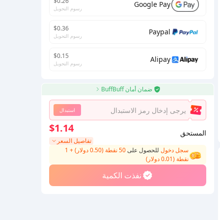
$0.26
Google Pay
رسوم التحويل
$0.36
Paypal
رسوم التحويل
$0.15
Alipay
رسوم التحويل
ضمان أمان BuffBuff
استبدال
$1.14
المستحق
تفاصيل السعر
سجل دخول
للحصول على
50 نقطة (0.50 دولار)
+
1
نقطة (
0.01
دولار)
نفذت الكمية