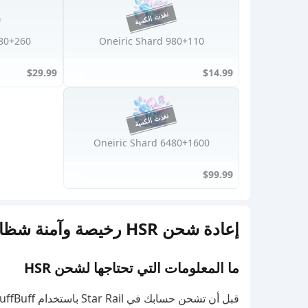
60 Oneiric Shard
980+110 Oneiric Shard
$29.99
$14.99
6480+1600 Oneiric Shard
$99.99
إعادة شحن HSR رخيصة وآمنة شظايا الحلم
ما المعلومات التي تحتاجها لشحن HSR
قبل أن تشحن حسابك في Star Rail باستخدام BuffBuff، ستحتاج إلى بعض التفاصيل الرئيسية: