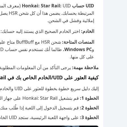
UID حساب Honkai: Star Rail:
إملائية وفشل في الشحن.
الخادم:
اختر الخادم الصحيح الذي يستند إليه حسابك:
المنصات المتاحة:
شحن HSR
مع BuffBuff متاح على جميع المنصات المتاحة، بما في ذلك
و
Windows PC.
على كل منها.
ملاحظة مهمة:
يرجى التأكد من أن المعلومات المطلوبة التي تدخلها في BuffBuff أثناء 
كيفية العثور على UID/الخادم الخاص بك في Honkai: Star Rail
إليك دليل سريع خطوة بخطوة للعثور على UID والخادم الخاص بك في Honkai: Star Rail:
الخطوة 1:
قم بتشغيل Honkai: Star Rail على جهاز الكمبيوتر أو الهاتف المحمول أو وحدة التحكم.
الخطوة 2:
قم بتسجيل الدخول إلى اللعبة إذا طُلب منك 
الخطوة 3:
على واجهة اللعبة الرئيسية، ستجد UID الخاص بك في الزاوية السفلية اليسرى من الشاشة.