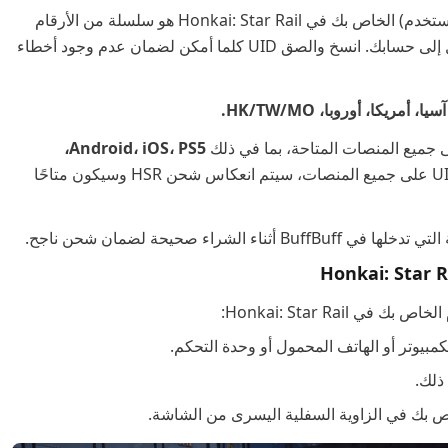
UID (معرف المستخدم) الخاص بك في Honkai: Star Rail هو سلسلة من الأرقام
المرتبطة بحسابك. يضمن هذا أن كل شحن HSR يصل إلى حسابك. انسخ والصق UID كلما أمكن لضمان عدم وجود أخطاء
آسيا، أمريكا، أوروبا، HK/TW/MO.
Android، iOS، PS5،
طالما أنك تستخدم نفس حساب UID على جميع المنصات، سيتم انعكاس شحن HSR وسيكون متاحًا
الشراء صحيحة لضمان شحن ناجح.
ذلك.