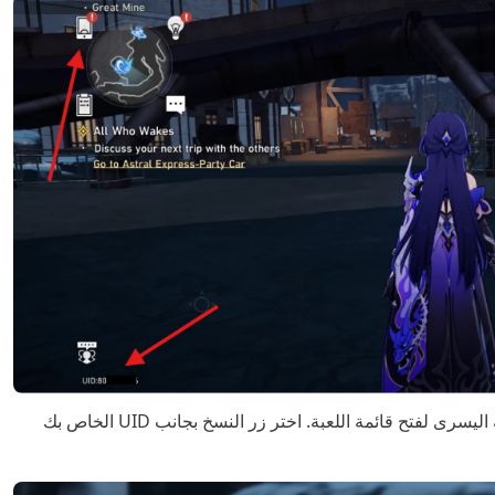
اضغط على رمز “الهاتف” في الزاوية العلوية اليسرى لفتح قائمة اللعبة. اختر زر النسخ بجانب UID الخاص بك