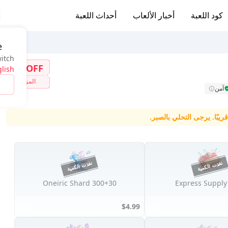
كود اللعبة
أخبار الألعاب
أحداث اللعبة
e
witch
7%OFF
lish
المزيد
آمن
بًا. يرجى التحلي بالصبر.
300+30 Oneiric Shard
Express Supply
$4.99