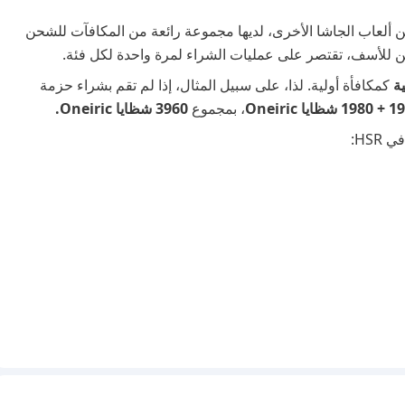
 Honkai: Star Rail، مثل العديد من ألعاب الجاشا الأخرى، لديها مجموعة رائعة من المكافآت للشحن
عمليات الشراء لمرة واحدة لكل فئة.
ة
كمكافأة أولية. لذا، على سبيل المثال، إذا لم تقم بشراء حزمة
ظايا Oneiric
، بمجموع
3960 شظايا Oneiric.
HS: