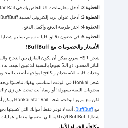
الخطوة 2:
أدخل معلومات UID الخاص بك في Honkai: Star Rail واختر منطقتك.
الخطوة 3:
أدخل عنوان بريد إلكتروني لعملية BuffBuff الخاصة بك.
الخطوة 4:
اختر طريقة الدفع وأكمل الدفع.
الخطوة 5:
في غضون دقائق قليلة، سيتم تسليم شظايا Oneiric مباشرة إلى حسابك!
الأسعار والخصومات مع BuffBuff!
شحن HSR سريع يمكن أن يكون الفارق بين الن
البانر المحدود ذو الـ5 نجوم! بالنسبة للاعبين الجدد، بدء HSR من الصفر يمكن أن يكون تجربة مرهقة ومجهدة؛ ليس لديك
وحدات قابلة للاستخدام وتكافح لمواجهة أصعب المحتوي
شحن Honkai في الوقت المناسب يبقيك تنافسي
محتويات اللعبة بسهولة! أو ربما، أنت تبحث عن زي Firefly الأنيق Spring Missive، لا يمكنك تفويته!
لكن مع مرور الوقت، شحن Honkai Star Rail يمكن أن يكلف مبلغًا كبيرًا، مما يحرق ثقبًا في محفظتك.
مع
BuffBuff
، أنت لا توفر فقط أموالك التي كسبتها بج
شظايا BuffBuff الإضافية التي تتضمنها معظم عمليات الشحن في Star Rail.
مكافأة الشراء الأول