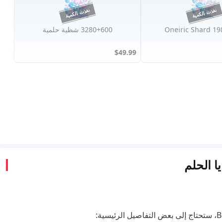
1980+2
3280+600 شظية حلمية
$49.99