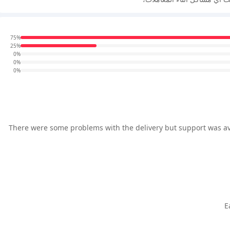
75%
25%
0%
0%
0%
There were some problems with the delivery but support was ava
E