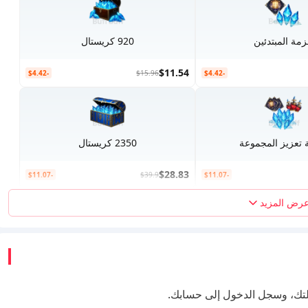
مة المبتدئين
920 كريستال
$11.54
-$4.42
$15.96
-$4.42
تعزيز المجموعة
2350 كريستال
$28.83
-$11.07
$39.9
-$11.07
رض المزيد