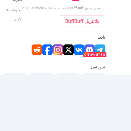
استخدم تطبيق BuffBuff لتحديث تطبيقات Android تلقائيًا
معلومات عنا
الأمان
تنزيل BuffBuff
تابعنا
5% OFF
5% OFF
نحن نقبل