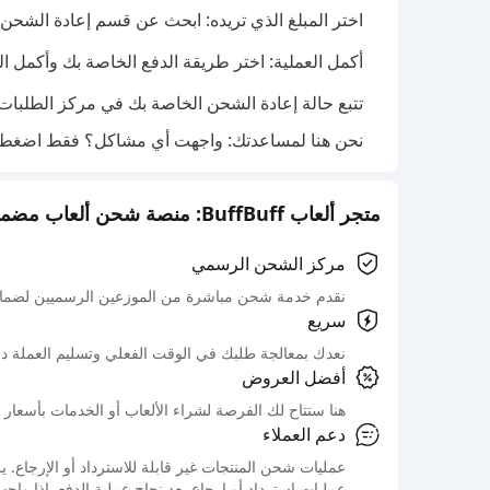
اختر المبلغ الذي تريده: ابحث عن قسم إعادة الشحن لـ Shadowverse، حدد ما تحتاجه، واضغط على زر "إعادة ال
أكمل العملية: اختر طريقة الدفع الخاصة بك وأكمل ال
تتبع حالة إعادة الشحن الخاصة بك في مركز الطلبات.
نحن هنا لمساعدتك: واجهت أي مشاكل؟ فقط اضغط ع
متجر ألعاب BuffBuff: منصة شحن ألعاب مضمونة رسميًا
مركز الشحن الرسمي
نقدم خدمة شحن مباشرة من الموزعين الرسميين لضمان
سريع
نعدك بمعالجة طلبك في الوقت الفعلي وتسليم العملة د
أفضل العروض
هنا ستتاح لك الفرصة لشراء الألعاب أو الخدمات بأسعار 
دعم العملاء
عمليات شحن المنتجات غير قابلة للاسترداد أو الإرجاع
عمليات استرداد أو إرجاع بعد نجاح عملية الدفع. إذا واج