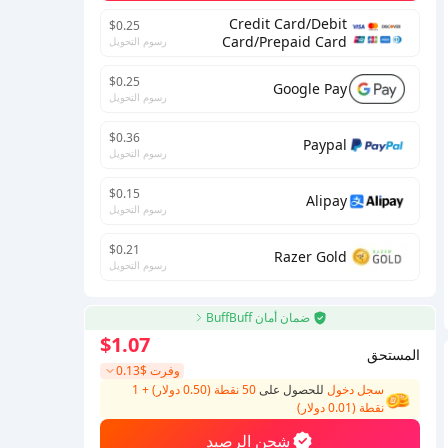
Credit Card/Debit
$0.25
Card/Prepaid Card
رسوم التحويل
$0.25
Google Pay
رسوم التحويل
$0.36
Paypal
رسوم التحويل
$0.15
Alipay
رسوم التحويل
$0.21
Razer Gold
رسوم التحويل
ضمان أمان BuffBuff
$1.07
المستحق
وفرت
$0.13
سجل دخول
للحصول على
50 نقطة (0.50 دولار)
+
1
نقطة (
0.01
دولار)
شحن الرصيد