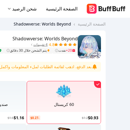
الصفحة الرئيسية
شحن الرصيد
الصفحة الرئيسية
Shadowverse: Worlds Beyond
Shadowverse: Worlds Beyond
4.8
4 تقييمات
20+
نفدت
يتم الشحن خلال 30 دقائق
بعد الدفع، اذهب لقائمة الطلبات لملء المعلومات واكمل ا
60 كريستال
صندوق
$1.16
$0.93
$1.6
-$0.27
$1.2