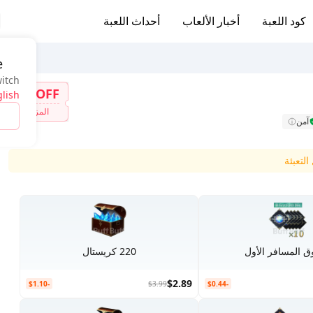
كود اللعبة
أخبار الألعاب
أحداث اللعبة
e
witch
7%OFF
lish
المزيد
آمن
لتعبئة
 المسافر الأول
220 كريستال
$2.89
-$1.10
$3.99
-$0.44