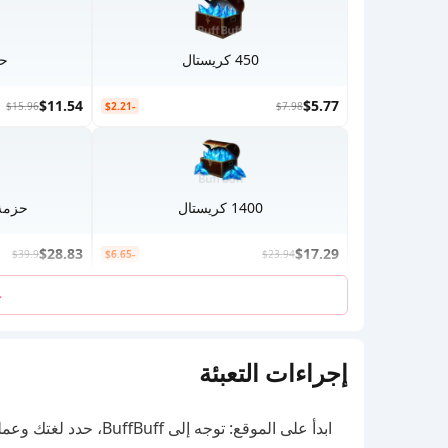
450 كريستال
حز
$11.54
$5.77
$15.96
-$2.21
$7.98
1400 كريستال
حزمة 
$28.83
$17.29
$39.9
-$6.65
$23.94
ع
إجراءات التعبئة
ابدأ على الموقع: توجه إلى BuffBuff، حدد لغتك وعملتك، وسجل الدخول إلى حسابك.