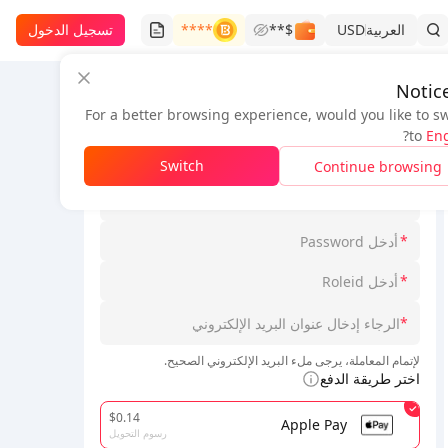
العربية
USD
$**
****
تسجيل الدخول
Notic
For a better browsing experience, would you like to s
معلومات الطلب
?
to
Eng
*
اختر Loginmodel
Switch
Continue browsing
*
*
*
*
لإتمام المعاملة، يرجى ملء البريد الإلكتروني الصحيح.
اختر طريقة الدفع
$0.14
Apple Pay
رسوم التحويل