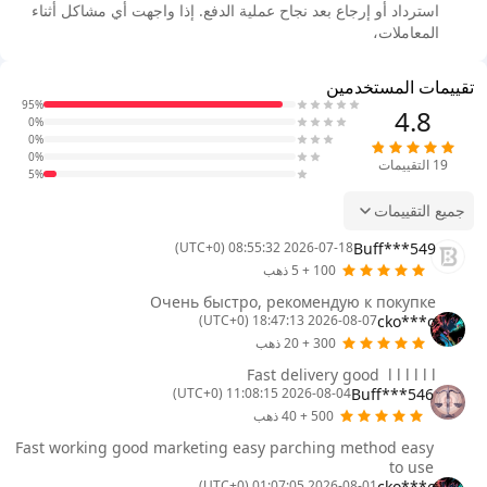
استرداد أو إرجاع بعد نجاح عملية الدفع. إذا واجهت أي مشاكل أثناء
المعاملات،
تقييمات المستخدمين
95%
4.8
0%
0%
0%
19
التقييمات
5%
جميع التقييمات
Buff***549
2026-07-18 08:55:32 (UTC+0)
100 + 5 ذهب
Очень быстро, рекомендую к покупке
cko***o
2026-08-07 18:47:13 (UTC+0)
300 + 20 ذهب
Fast delivery good ㅤ l l l l l l
Buff***546
2026-08-04 11:08:15 (UTC+0)
500 + 40 ذهب
Fast working good marketing easy parching method easy
to use
cko***o
2026-08-01 01:07:05 (UTC+0)