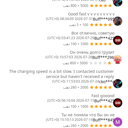
5000 + 800 ذهب
Good fast v v v v v v v v v
Buff***095
2026-07-31 08:34:09 (UTC+0)
100 + 5 ذهب
Все отлично, советую
Buf***425
2026-07-29 03:41:23 (UTC+0)
1000 + 100 ذهب
Он очень долго грузит
Buff***296
2026-07-28 10:57:03 (UTC+0)
5000 + 800 ذهب
The charging speed is a bit slow. I contacted customer
service but haven't received a reply
cko***o
2026-07-24 11:53:03 (UTC+0)
2000 + 260 ذهب
Fast goоооd
Buf***425
2026-07-15 06:10:04 (UTC+0)
1000 + 100 ذهب
Ты не поняла что бы он не
Buff***845
2026-07-14 15:10:13 (UTC+0)
2000 + 260 ذهب