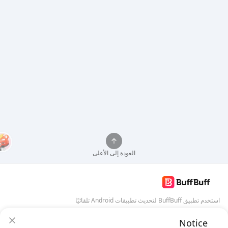
العودة إلى الأعلى
استخدم تطبيق BuffBuff لتحديث تطبيقات Android تلقائيًا
Notice
تنزيل BuffBuff
ضمان أمان BuffBuff