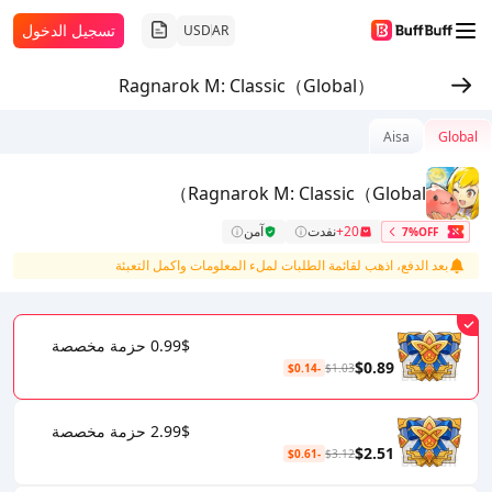
تسجيل الدخول
USD
AR
Ragnarok M: Classic（Global）
Aisa
Global
Ragnarok M: Classic（Global）
20+
نفدت
آمن
7%OFF
بعد الدفع، اذهب لقائمة الطلبات لملء المعلومات واكمل التعبئة
0.99$ حزمة مخصصة
$0.89
-$0.14
$1.03
2.99$ حزمة مخصصة
$2.51
-$0.61
$3.12