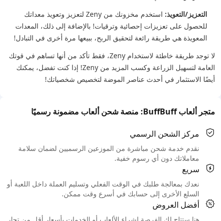
التعزيز/التعويذ:
استخدم مخزونك من Zeny لتعزيز وتعويذ معداتك
للحصول على تعزيزات إحصائية وترقيات! بالإضافة إلى ذلك، المعدات
المعويذة هي طريقة رائعة لتحقيق الربح، ببيعها مرة أخرى في التبادل!
لا توجد طريقة خاطئة لاستخدام Zeny، فقط تأكد من أنها تساهم في قوتك
العامة لتسهيل الزراعة وكسب المزيد من Zeny! إذا كنت تفضل، يمكنك
أيضًا الاستثمار في أحدث عناصر الموضة لتخصيص شخصياتك!
متجر ألعاب BuffBuff: منصة شحن ألعاب مضمونة رسميًا
مركز الشحن الرسمي
نقدم خدمة شحن مباشرة من الموزعين الرسميين لضمان سلامة
معاملاتك دون أي رسوم خفية.
سريع
نعدك بمعالجة طلبك في الوقت الفعلي وتسليم العملة داخل اللعبة أو
السلع الأخرى إلى حسابك في أسرع وقت ممكن.
أفضل العروض
هنا ستتاح لك الفرصة لشراء الألعاب أو الخدمات بأسعار أقل من تجار