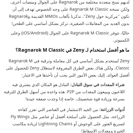
لديهم نسخ متعددة مختلفة من Ragnarok على الجوال ومنصات أخرى،
ولكن نسخة Ragnarok M Classic على وجه الخصوص تهدف إلى أن
تكون "مركزية حول Zeny"، تذكرنا بألعاب MMOs القديمة وRagnarok
بدون العديد من المعاملات الصغيرة، تركز بشكل أساسي على الطحن!
حاليًا، تتوفر Ragnarok M Classic على الجوال (iOS/Android) وعلى
الكمبيوتر.
ما هو أفضل استخدام لـ Zeny في Ragnarok M Classic؟
Zeny تُستخدم بشكل أساسي في كل معاملة وترقية في Ragnarok M
Classic، ولكن هناك بعض الطرق المعروفة لاستغلال Zeny للحصول على
أفضل العوائد. إليك بعض الأمور التي يجب أن تأخذها في الاعتبار:
شراء المعدات في سوق التبادل:
التبادل هو المكان الذي يشتري فيه
اللاعبون ويبيعون المعدات من P2P. هذه واحدة من أسهل الطرق للترقية
بسرعة وزيادة قوة شخصيتك، خاصة إذا وجدت صفقة جيدة!
أدوات الزراعة:
من الجيد الاستثمار في العناصر التي تعزز كفاءة
الزراعة، مثل الحصول على أسلحة أفضل أو عناصر مثل Fly Wings
لتسريع العثور على الوحوش أو Lightning Chains لزيادة مكاسب
الخبرة ومعدلات الإسقاط!