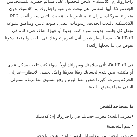
راجناروك إم: كلاسيك – اشحن للحصول على قسائم حصرية للمستخدمين
الجدد
مرحبًا، أيها المغامر! هل تبحث عن لعبة راجناروك إم: كلاسيك بدون
متجر عناصر؟ ادخل إلى عالم نابض بالحياة حيث يلتقي سحر ألعاب RPG
الكلاسيكية باللعب الحديث. رسومات أفضل، صوت غامر، ومناطق متنوعة
تجعل كل جلسة جديدة. سواء كنت جديدًا أو خبيرًا، هناك شيء لك. في
BuffBuff، نقدم أسعار شحن أقل لتعزيز تجربتك في اللعب والمتعة. دعونا
نغوص في ما يجعلها رائعة!
في BuffBuff، تأتي سلامتك وسهولتك أولاً. سواء كنت تلعب بشكل عادي
أو مكثف، نحن نقدم لحسابك رفعًا سريعًا وآمنًا. تخطى الانتظار—عد إلى
الحركة بسرعة أكبر. اشحن معنا اليوم وارفع مستوى مغامرتك. سنتولى
الباقي بينما تستمتع باللعبة!
ما ستحتاجه للشحن
•معرف اللعبة: معرف حسابك في راجناروك إم: كلاسيك
•اسم الشخصية
*يرجى التحقق من معلوماتك لضمان إعادة شحن ناجحة.