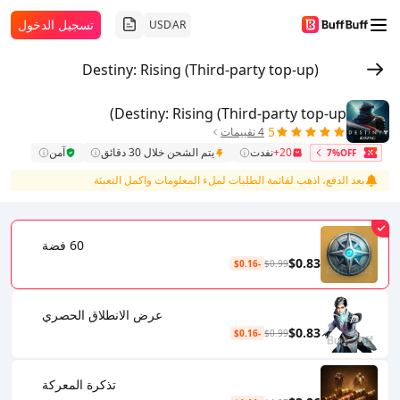
تسجيل الدخول
USD
AR
Destiny: Rising (Third-party top-up)
Destiny: Rising (Third-party top-up)
5
4 تقييمات
20+
نفدت
يتم الشحن خلال 30 دقائق
آمن
7%OFF
بعد الدفع، اذهب لقائمة الطلبات لملء المعلومات واكمل التعبئة
60 فضة
$0.83
-$0.16
$0.99
عرض الانطلاق الحصري
$0.83
-$0.16
$0.99
تذكرة المعركة