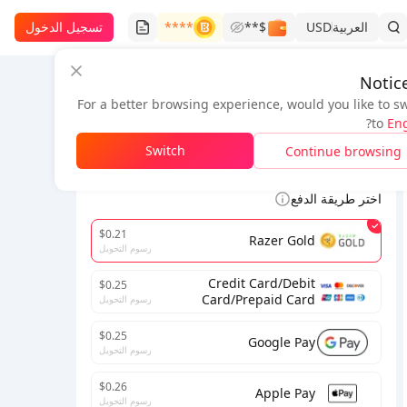
العربية
USD
$**
****
تسجيل الدخول
Notic
For a better browsing experience, would you like to s
معلومات الطلب
?
to
Eng
*
Switch
Continue browsing
لإتمام المعاملة، يرجى ملء البريد الإلكتروني الصحيح.
اختر طريقة الدفع
$0.21
Razer Gold
رسوم التحويل
Credit Card/Debit
$0.25
Card/Prepaid Card
رسوم التحويل
$0.25
Google Pay
رسوم التحويل
$0.26
Apple Pay
رسوم التحويل