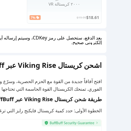
٢٠٠٠ كريستالة VR
$18.61
-7%
$19.99
بعد الدفع، ستحصل على رمز
إلكتروني صحيح.
اشحن كريستال Viking Rise عبر BuffBuff
الفوري. تمنحك الكريستال القوة الحاسمة التي تحتاجها للسيطرة على ard
طريقة شحن كريستال Viking Rise عبر BuffBuff
الخطوة الأولى: حدد كمية كريستال فايكنج رايز التي ترغ