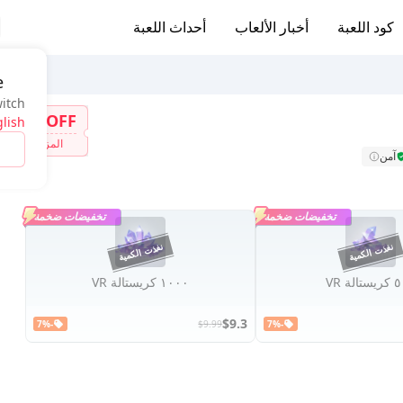
كود اللعبة
أخبار الألعاب
أحداث اللعبة
e
witch
7%OFF
lish
المزيد
آمن
تخفيضات ضخمة
تخفيضات ضخمة
الة VR
١٠٠٠ كريستالة VR
$9.3
-7%
$9.99
-7%