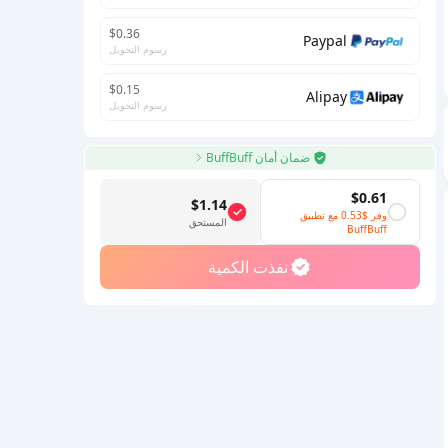
$0.36
Paypal
رسوم التحويل
$0.15
Alipay
رسوم التحويل
ضمان أمان BuffBuff
$0.61
$1.14
وفر
$0.53
مع تطبيق
المستحق
BuffBuff
نفذت الكمية