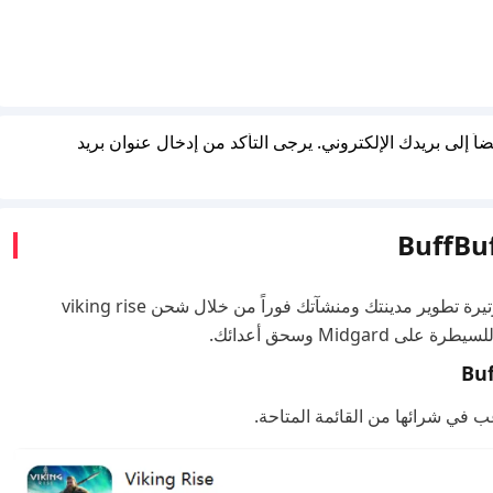
 CDKey، وسيتم إرساله أيضاً إلى بريدك الإلكتروني. يرجى التأكد من إدخال عنوان بريد
افتح آفاقاً جديدة من القوة مع الحزم الحصرية، وسرّع وتيرة تطوير مدينتك ومنشآتك فوراً من خلال شحن viking rise
Midg وسحق أعدائك.
ب في شرائها من القائمة المتاحة.