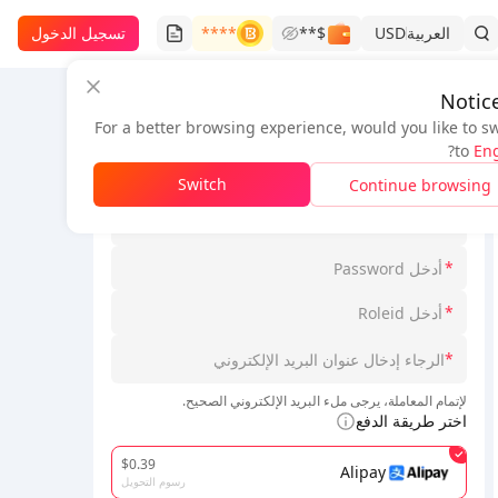
العربية
USD
$**
****
تسجيل الدخول
Notic
For a better browsing experience, would you like to s
معلومات الطلب
?
to
Eng
*
اختر Loginmodel
Switch
Continue browsing
*
*
*
*
لإتمام المعاملة، يرجى ملء البريد الإلكتروني الصحيح.
اختر طريقة الدفع
$0.39
Alipay
رسوم التحويل