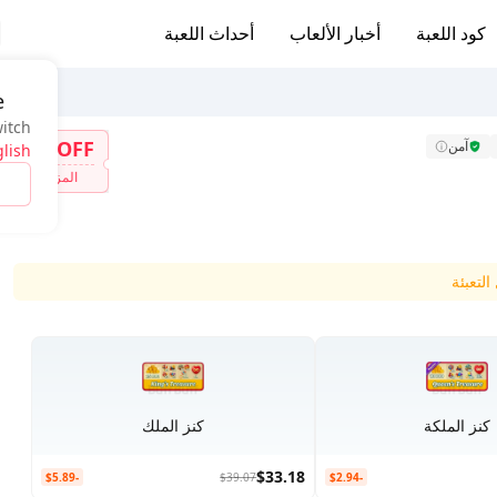
كود اللعبة
أخبار الألعاب
أحداث اللعبة
e
witch
7%OFF
آمن
lish
المزيد
لتعبئة
كنز الملكة
كنز الملك
$33.18
-$5.89
$39.07
-$2.94