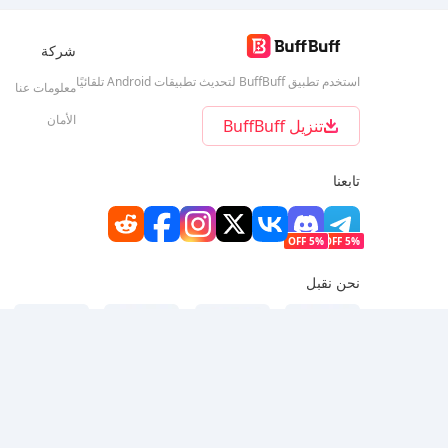
شركة
استخدم تطبيق BuffBuff لتحديث تطبيقات Android تلقائيًا
معلومات عنا
الأمان
تنزيل BuffBuff
تابعنا
5% OFF
5% OFF
نحن نقبل