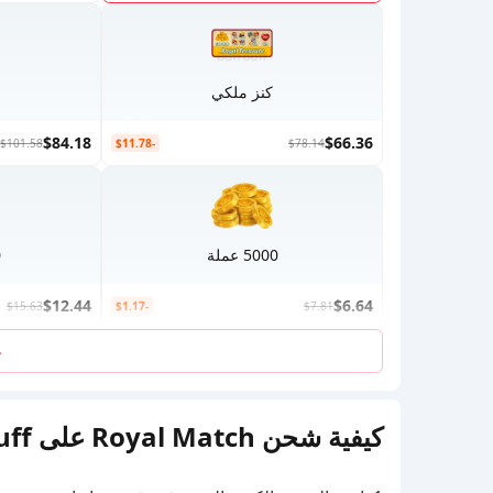
كنز ملكي
$84.18
$66.36
$101.58
-$11.78
$78.14
5000 عملة
0
$12.44
$6.64
$15.63
-$1.17
$7.81
ع
كيفية شحن Royal Match على BuffBuff