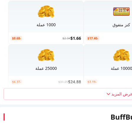
كنز متفوق
1000 عملة
$1.66
-$0.68
$2.34
-$17.40
1000 عملة
25000 عملة
$24.88
-$6.37
$31.25
-$3.19
رض المزيد