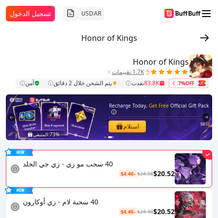
تسجيل الدخول
USD
AR
Honor of Kings
Honor of Kings
5
1.7K تقييمات
83.8K
نفدت
يتم الشحن خلال 2 دقائق
آمن
7%OFF
Recharge Today,
Get Free
Official Gift Pack
$0
/$5
استلام
73%
المتبقي:
2
1
40 سحب مو زي - زي جي الجلد
$20.52
-$4.46
$24.98
40 سحبة لام - زي أوكارون
$20.52
-$4.46
$24.98