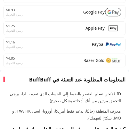
$0.93
Google Pay
رسوم التحويل
$1.25
Apple Pay
رسوم التحويل
$1.16
Paypal
رسوم التحويل
$4.85
Razer Gold
رسوم التحويل
المعلومات المطلوبة عند التعبئة في BuffBuff
UID (نحن نسلم العنصر بالضبط إلى الحساب الذي تقدمه. لذا، يرجى
التحقق مرتين من أنك أدخلته بشكل صحيح).
معرف المنطقة (حاليًا، ندعم فقط أمريكا، أوروبا، آسيا، TW، HK، و
MO. شكرًا لتفهمك).