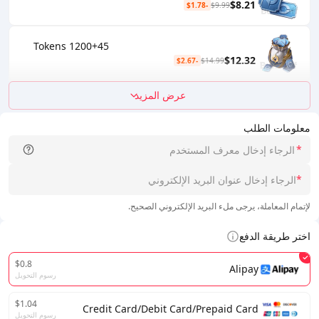
$8.21
-$1.78
$9.99
1200+45 Tokens
$12.32
-$2.67
$14.99
عرض المزيد
معلومات الطلب
*
*
لإتمام المعاملة، يرجى ملء البريد الإلكتروني الصحيح.
اختر طريقة الدفع
$0.8
Alipay
رسوم التحويل
$1.04
Credit Card/Debit Card/Prepaid Card
رسوم التحويل