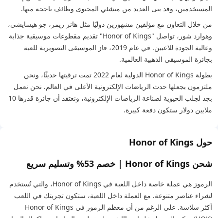
المستخدمين، وقد بنى العديد من منشئي المحتوى وظائف ناجحة منها.
من خلال التعاون مع مؤلفين مشهورين دوليًا مثل هانز زيمر، جو هيسايشي،
وهوارد شور، تواصل "Honor of Kings" تقديم مقطوعات موسيقية جذابة
وعالية الجودة للاعبين. في عام 2019، فاز الموسيقى التصويرية للعبة
بجائزة الموسيقى الذهبية العالمية.
بطولة Honor of Kings الدولية لعام 2022 تمت ترقيتها حديثًا، ونحن
ملتزمون بجعلها حدث الرياضات الإلكترونية الأعلى في العالم. نحن نعمل
بجد لجلب الحيوية لصناعة الرياضات الإلكترونية، ونعتقد أن جائزة قدرها 10
ملايين دولار ستكون دفعة كبيرة.
حول Honor of Kings
شحن Honor of Kings | خصم 53% وتسليم سريع
الرموز هي عملة خاصة داخل اللعبة في Honor of Kings، والتي تُستخدم
لشراء عناصر متنوعة. مع العملة داخل اللعبة، ستكون تجربتك في اللعب
أكثر سلاسة. على الرغم من أن معظم الرموز في Honor of Kings