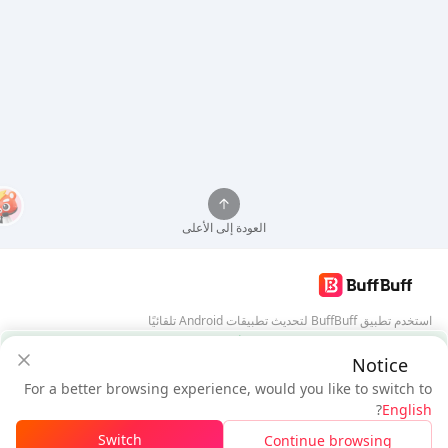
العودة إلى الأعلى
استخدم تطبيق BuffBuff لتحديث تطبيقات Android تلقائيًا
ضمان أمان BuffBuff
Notice
تنزيل BuffBuff
For a better browsing experience, would you like to switch to
$22.86
$21.32
تابعنا
?
English
مستخدم جديد: خصم
$1.54
المستحق
Switch
Continue browsing
تسجيل الدخول للحصول على الخصم