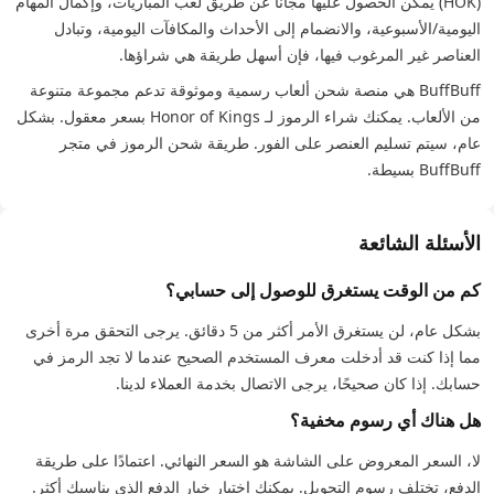
(HOK) يمكن الحصول عليها مجانًا عن طريق لعب المباريات، وإكمال المهام
اليومية/الأسبوعية، والانضمام إلى الأحداث والمكافآت اليومية، وتبادل
العناصر غير المرغوب فيها، فإن أسهل طريقة هي شراؤها.
BuffBuff هي منصة شحن ألعاب رسمية وموثوقة تدعم مجموعة متنوعة
من الألعاب. يمكنك شراء الرموز لـ Honor of Kings بسعر معقول. بشكل
عام، سيتم تسليم العنصر على الفور. طريقة شحن الرموز في متجر
BuffBuff بسيطة.
الأسئلة الشائعة
كم من الوقت يستغرق للوصول إلى حسابي؟
بشكل عام، لن يستغرق الأمر أكثر من 5 دقائق. يرجى التحقق مرة أخرى
مما إذا كنت قد أدخلت معرف المستخدم الصحيح عندما لا تجد الرمز في
حسابك. إذا كان صحيحًا، يرجى الاتصال بخدمة العملاء لدينا.
هل هناك أي رسوم مخفية؟
لا، السعر المعروض على الشاشة هو السعر النهائي. اعتمادًا على طريقة
الدفع، تختلف رسوم التحويل. يمكنك اختيار خيار الدفع الذي يناسبك أكثر.