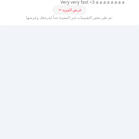
Very very fast <3 a a a a a a a a
عرض المزيد
-تم طي بعض التقييمات غير المفيدة جداً لمرجعك وعرضها