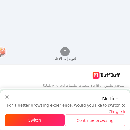
العودة إلى الأعلى
استخدم تطبيق BuffBuff لتحديث تطبيقات Android تلقائيًا
ضمان أمان BuffBuff
Notice
تنزيل BuffBuff
For a better browsing experience, would you like to switch to
$4.71
$4.4
تابعنا
?
English
مستخدم جديد: خصم
$0.31
المستحق
Switch
Continue browsing
تسجيل الدخول للحصول على الخصم
5% OFF
5% OFF