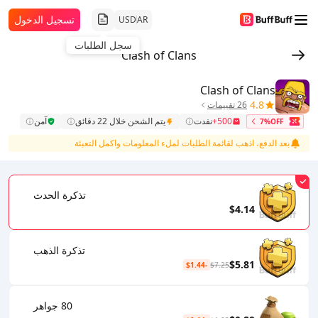
تسجيل الدخول
USD
AR
سجل الطلبات
Clash of Clans
Clash of Clans
4.8
26 تقييمات
500+
نفدت
يتم الشحن خلال 22 دقائق
آمن
7%OFF
بعد الدفع، اذهب لقائمة الطلبات لملء المعلومات واكمل التعبئة
تذكرة الحدث
$4.14
تذكرة الذهب
$5.81
-$1.44
$7.25
80 جواهر