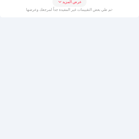
عرض المزيد
-تم طي بعض التقييمات غير المفيدة جداً لمرجعك وعرضها