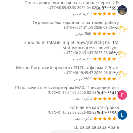
Очень долго нужно сделать проще через UID
Buff***693
2026-04-02 09:42:50 (UTC+0)
تذكرة الذهب
Огромная благодарность за такую работу
vi*
2026-03-06 21:31:55 (UTC+0)
500 جواهر
sudo dd if=IMAGE.img of=/dev/[DEVICE] bs=1M
status=progress conv=fsync
vi*
2026-03-06 21:31:43 (UTC+0)
تذكرة الذهب
Метро Лиговский проспект ТЦ Платформа 2-Этаж
vi*
2026-03-01 19:49:47 (UTC+0)
2500 جواهر
Я пользуюсь мессенджером MAX. Присоединяйся!
Buff***413
2026-02-23 17:24:07 (UTC+0)
تذكرة الذهب
Есть ли на карте тройка
Buff***961
2026-02-23 16:32:08 (UTC+0)
تذكرة الذهب
Ш ов ов овиара Ара а