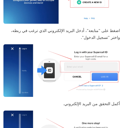
اضغط على "متابعة"، أدخل البريد الإلكتروني الذي ترغب في ربطه،
واختر "تسجيل الدخول".
أكمل التحقق من البريد الإلكتروني.