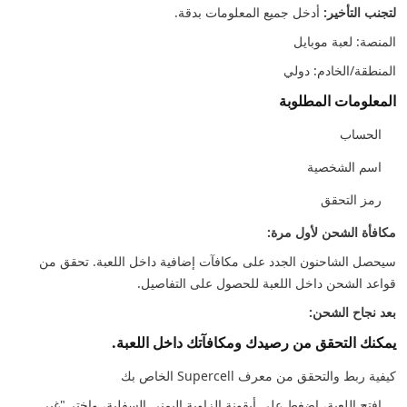
لتجنب التأخير:
أدخل جميع المعلومات بدقة.
المنصة: لعبة موبايل
المنطقة/الخادم: دولي
المعلومات المطلوبة
الحساب
اسم الشخصية
رمز التحقق
مكافأة الشحن لأول مرة:
سيحصل الشاحنون الجدد على مكافآت إضافية داخل اللعبة. تحقق من
قواعد الشحن داخل اللعبة للحصول على التفاصيل.
بعد نجاح الشحن:
يمكنك التحقق من رصيدك ومكافآتك داخل اللعبة.
كيفية ربط والتحقق من معرف Supercell الخاص بك
افتح اللعبة، اضغط على أيقونة الزاوية اليمنى السفلية، واختر "غير