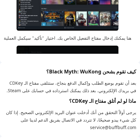
هنا يمكنك إدخال مفتاح التفعيل الخاص بك. اختيار "تأكيد" سيكمل العملية
كيف تقوم بشحن Black Myth: WuKong؟
بعد أن تقوم بوضع الطلب وإكمال الدفع بنجاح، ستتلقى مفتاح الـ CDKey
في بريدك الإلكتروني. بعد ذلك يمكنك استرداده في حسابك على Steam.
ماذا لو لم أتلق مفتاح الـ CDKey؟
يرجى أولاً التحقق من أنك أدخلت عنوان البريد الإلكتروني الصحيح. إذا كان
كل شيء يبدو صحيحًا، لا تتردد في الاتصال بفريق الدعم لدينا على
service@buffbuff.com