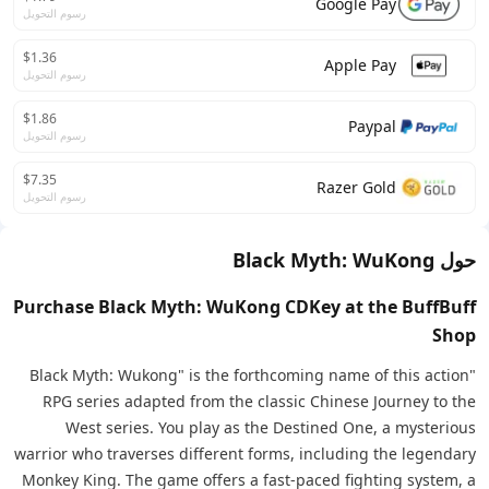
Google Pay
رسوم التحويل
$1.36
Apple Pay
رسوم التحويل
$1.86
Paypal
رسوم التحويل
$7.35
Razer Gold
رسوم التحويل
حول Black Myth: WuKong
Purchase Black Myth: WuKong CDKey at the BuffBuff
Shop
"Black Myth: Wukong" is the forthcoming name of this action
RPG series adapted from the classic Chinese Journey to the
West series. You play as the Destined One, a mysterious
warrior who traverses different forms, including the legendary
Monkey King. The game offers a fast-paced fighting system, a