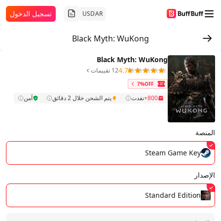
تسجيل الدخول
USD
AR
Black Myth: WuKong
Black Myth: WuKong
4.7
12 تقييمات
7%OFF
800+
نفدت
يتم الشحن خلال 2 دقائق
آمن
المنصة
Steam Game Key
الإصدار
Standard Edition