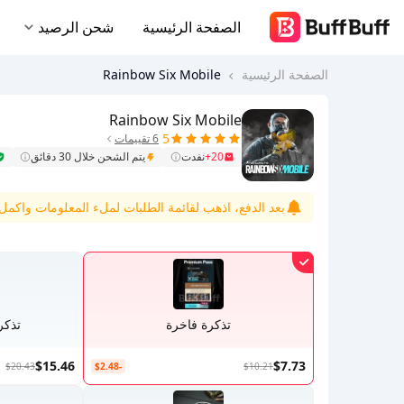
الصفحة الرئيسية
شحن الرصيد
الصفحة الرئيسية
Rainbow Six Mobile
Rainbow Six Mobile
5
6 تقييمات
20+
نفدت
يتم الشحن خلال 30 دقائق
بعد الدفع، اذهب لقائمة الطلبات لملء المعلومات واكمل ا
تذكرة فاخرة
تذكر
$15.46
$7.73
$20.43
-$2.48
$10.21