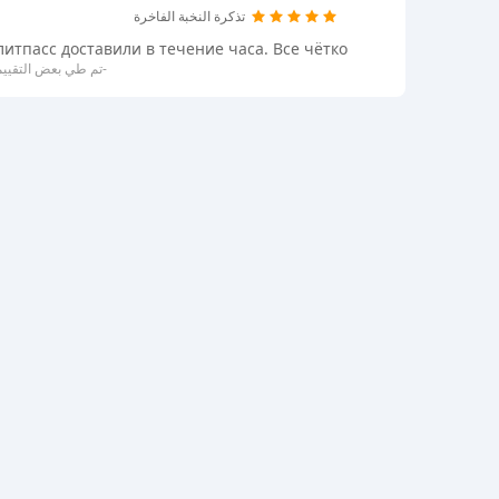
تذكرة النخبة الفاخرة
литпасс доставили в течение часа. Все чётко
-تم طي بعض التقييم