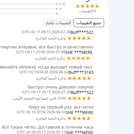
6
التقييمات
جميع التقييمات
التقييمات بلغتك
Buff***522
2026-07-09 11:08:15 (UTC+0)
تذكرة النخبة الفاخرة
покупаю впервые, все быстро и качественно!
SHE ***MERE
2026-07-08 11:25:06 (UTC+0)
تذكرة النخبة الفاخرة
меняйте обложку, когда выходит новый пасс.
Buff***3165
2026-06-02 19:04:36 (UTC+0)
تذكرة النخبة الفاخرة
быстро! очень доволен покупке.
Buff***522
2026-07-30 17:33:15 (UTC+0)
3100 بلاتين (مضاعفة الشحنة الأولى)
Беру не первый раз, все четко!
SHE ***MERE
2026-06-03 10:33:59 (UTC+0)
تذكرة النخبة الفاخرة
Все также чётко. Доставили в течении часа
SHE ***MERE
2026-05-15 08:20:17 (UTC+0)