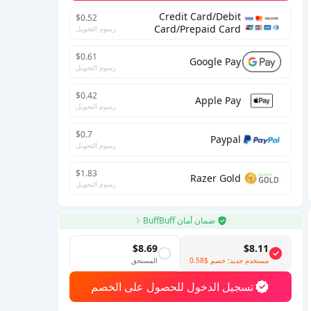
Credit Card/Debit
$0.52
Card/Prepaid Card
رسوم التحويل
$0.61
Google Pay
رسوم التحويل
$0.42
Apple Pay
رسوم التحويل
$0.7
Paypal
رسوم التحويل
$1.83
Razer Gold
رسوم التحويل
ضمان أمان BuffBuff
$8.69
$8.11
مستخدم جديد: خصم
$0.58
المستحق
تسجيل الدخول للحصول على الخصم