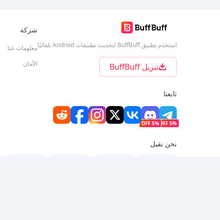
شركة
استخدم تطبيق BuffBuff لتحديث تطبيقات Android تلقائيًا
معلومات عنا
الأمان
تنزيل BuffBuff
تابعنا
5% OFF
5% OFF
نحن نقبل