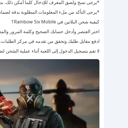
*يرجى نسخ ولصق المعرف للإدخال كلما أمكن ذلك، بدلاً
*يرجى التأكد من ملء المعلومات المطلوبة بدقة لضما
كيفية شحن البلاتين في Rainbow Six Mobile؟
اختر العنصر وأدخل حسابك الصحيح وكلمة المرور والم
ادفع مقابل طلبك وتحقق من تقدمه في مركز الطلبات.
لا تقم بتسجيل الدخول إلى اللعبة أثناء عملية الشحن لض