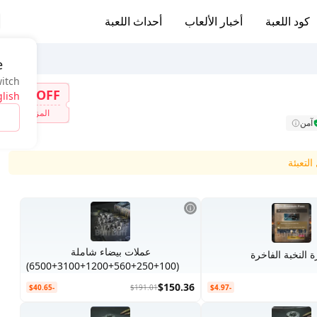
كود اللعبة
أخبار الألعاب
أحداث اللعبة
e
witch
7%OFF
lish
المزيد
آمن
لتعبئة
عملات بيضاء شاملة
ة النخبة الفاخرة
(100+250+560+1200+3100+6500)
$150.36
-$40.65
$191.01
-$4.97