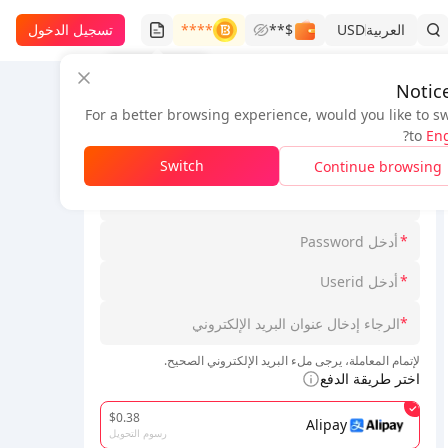
العربية
USD
$**
****
تسجيل الدخول
سجل الطلبات
Notic
For a better browsing experience, would you like to s
معلومات الطلب
?
to
Eng
*
اختر Loginmodel
Switch
Continue browsing
*
*
*
*
لإتمام المعاملة، يرجى ملء البريد الإلكتروني الصحيح.
اختر طريقة الدفع
$0.38
Alipay
رسوم التحويل