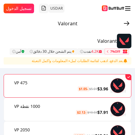
تسجيل الدخول
USD
AR
Valorant
Valorant
4.2K
نفدت
يتم الشحن خلال 30 دقائق
آمن
7%OFF
بعد الدفع، اذهب لقائمة الطلبات لملء المعلومات واكمل التعبئة
475 VP
$3.96
-$1.05
$5.01
1000 نقطة VP
$7.91
-$2.12
$10.03
2050 VP