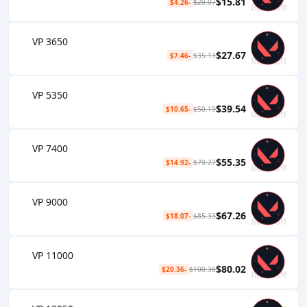
$15.81
-$4.26
$20.07
3650 VP
$27.67
-$7.46
$35.13
5350 VP
$39.54
-$10.65
$50.19
7400 VP
$55.35
-$14.92
$70.27
9000 VP
$67.26
-$18.07
$85.33
11000 VP
$80.02
-$20.36
$100.38