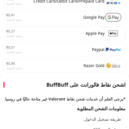
Credit Card/Debit Card/Prepaid Card
رسوم التحويل
$0.41
Google Pay
رسوم التحويل
$0.27
Apple Pay
رسوم التحويل
$0.51
Paypal
رسوم التحويل
$0.94
Razer Gold
رسوم التحويل
اشحن نقاط فالورانت على BuffBuff
*يرجى العلم أن خدمات شحن نقاط Valorant غير متاحة حاليًا في روسيا.
معلومات الشحن المطلوبة
طريقة تسجيل الدخول.