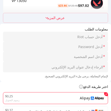
13050 VP
$97.02
-$23.44
$120.46
عرض المزيد
معلومات الطلب
*
*
*
*
لإتمام المعاملة، يرجى ملء البريد الإلكتروني الصحيح.
اختر طريقة الدفع
$0.25
Alipay
رسوم التحويل
$0.37