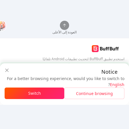
العودة إلى الأعلى
استخدم تطبيق BuffBuff لتحديث تطبيقات Android تلقائيًا
ضمان أمان BuffBuff
Notice
تنزيل BuffBuff
For a better browsing experience, would you like to switch to
$4.5
$4.21
تابعنا
?
English
مستخدم جديد: خصم
$0.29
المستحق
Switch
Continue browsing
تسجيل الدخول للحصول على الخصم
5% OFF
5% OFF
شركة
مصدر
معلومات عنا
طريقة الدفع
الأمان
مساعدة