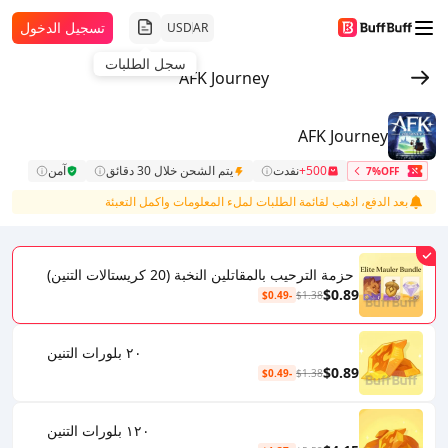
تسجيل الدخول
USD
AR
سجل الطلبات
AFK Journey
AFK Journey
500+
نفدت
يتم الشحن خلال 30 دقائق
آمن
7%OFF
بعد الدفع، اذهب لقائمة الطلبات لملء المعلومات واكمل التعبئة
حزمة الترحيب بالمقاتلين النخبة (20 كريستالات التنين)
$0.89
-$0.49
$1.38
٢٠ بلورات التنين
$0.89
-$0.49
$1.38
١٢٠ بلورات التنين