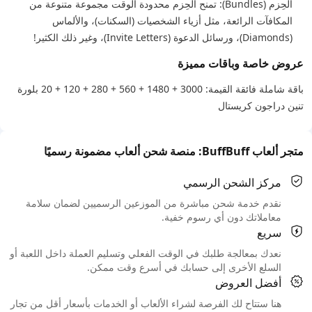
الحِزم (Bundles): تمنح الحِزم محدودة الوقت مجموعة متنوعة من
المكافآت الرائعة، مثل أزياء الشخصيات (السكنات)، والألماس
(Diamonds)، ورسائل الدعوة (Invite Letters)، وغير ذلك الكثير!
عروض خاصة وباقات مميزة
باقة شاملة فائقة القيمة: 3000 + 1480 + 560 + 280 + 120 + 20 بلورة
تنين دراجون كريستال
متجر ألعاب BuffBuff: منصة شحن ألعاب مضمونة رسميًا
مركز الشحن الرسمي
نقدم خدمة شحن مباشرة من الموزعين الرسميين لضمان سلامة
معاملاتك دون أي رسوم خفية.
سريع
نعدك بمعالجة طلبك في الوقت الفعلي وتسليم العملة داخل اللعبة أو
السلع الأخرى إلى حسابك في أسرع وقت ممكن.
أفضل العروض
هنا ستتاح لك الفرصة لشراء الألعاب أو الخدمات بأسعار أقل من تجار