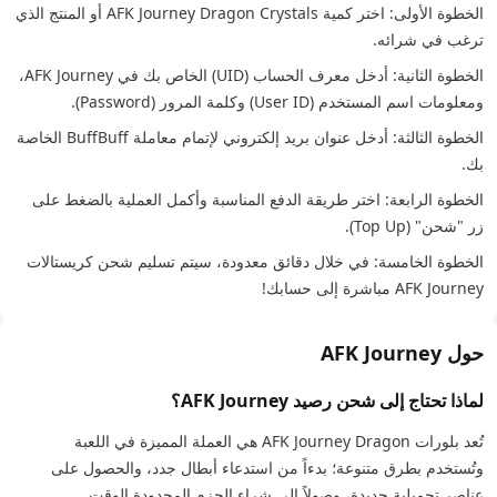
الخطوة الأولى: اختر كمية AFK Journey Dragon Crystals أو المنتج الذي
ترغب في شرائه.
الخطوة الثانية: أدخل معرف الحساب (UID) الخاص بك في AFK Journey،
ومعلومات اسم المستخدم (User ID) وكلمة المرور (Password).
الخطوة الثالثة: أدخل عنوان بريد إلكتروني لإتمام معاملة BuffBuff الخاصة
بك.
الخطوة الرابعة: اختر طريقة الدفع المناسبة وأكمل العملية بالضغط على
زر "شحن" (Top Up).
الخطوة الخامسة: في خلال دقائق معدودة، سيتم تسليم شحن كريستالات
AFK Journey مباشرة إلى حسابك!
حول AFK Journey
لماذا تحتاج إلى شحن رصيد AFK Journey؟
تُعد بلورات AFK Journey Dragon هي العملة المميزة في اللعبة
وتُستخدم بطرق متنوعة؛ بدءاً من استدعاء أبطال جدد، والحصول على
عناصر تجميلية جديدة، وصولاً إلى شراء الحزم المحدودة الوقت.