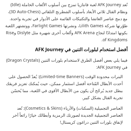
تُعد AFK Journey لعبة فانتازيا تمزج بين أسلوب الألعاب الخاملة (Idle)
ونظام القتال ثلاثي الأبعاد بأسلوب الشطرنج التلقائي (3D Auto-Chess)،
مع دمج عناصر الغاتشا والتكتيكات القائمة على الأدوار في تجربة واحدة.
طوّرتها شركة Lilith Games، ونشرتها Farlight Games، ووتشتهر اللعبة
بكونها امتدادًا لنجاح AFK Arena وألعاب أخرى شهيرة مثل Dislyte وRise
of Kingdoms.
أفضل استخدام لبلورات التنين في AFK Journey
فيما يلي بعض أفضل الطرق لاستخدام بلورات التنين (Dragon Crystals)
في AFK Journey:
البنرات محدودة الوقت (Limited-time Banners): يُعدّ الحصول على
أحدث الأبطال المُتاحة أفضل استثمار ممكن، حيث يُمكنك تعزيز فريقك
ببطل جديد يُرجّح أن يكون من الأبطال الأقوى في اللعبة، مما يُحسّن
تجربة القتال بشكل كبير.
العناصر التجميلية (السكنات) والأزياء (Cosmetics & Skins): تُعد
العناصر التجميلية الجديدة لصورتك الرمزية وأبطالك خيارًا رائعاً آخر
لإنفاق بلورات التنين دراغون كريستال!