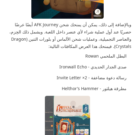
وبالإضافة إلى ذلك، يمكن أن يمنحك شحن AFK Journey أيضًا عرضًا
حصريًا عند أول عملية شراء لأي عنصر داخل اللعبة. ويشمل ذلك الحِزم،
والعناصر التجميلية، وعمليات شحن الألماس أو بلورات التنين (Dragon
Crystals). فيمنحك هذا العرض المكافئات التالية:
البطل الملحمي Rowan
صدى الجدار الحديدي - Ironwall Echo
رسالة دعوة مضاعفة - 2× Invite Letter
مطرقة هيلثور - Helthor’s Hammer