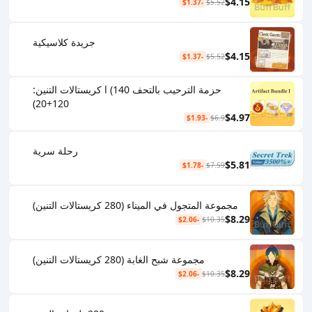
$4.15
-$1.37
$5.52
جريدة كلاسيكية
$4.15
-$1.37
$5.52
حزمة الترحيب بالتحف l (140 كريستالات التنين:
120+20)
$4.97
-$1.93
$6.9
رحلة سرية
$5.81
-$1.78
$7.59
مجموعة المتجول في الميناء (280 كريستالات التنين)
$8.29
-$2.06
$10.35
مجموعة شبح الغابة (280 كريستالات التنين)
$8.29
-$2.06
$10.35