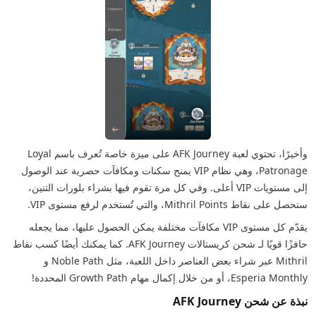
وأخيرًا، تحتوي لعبة AFK Journey على ميزة خاصة تُعرف باسم Loyal
Patronage، وهي نظام VIP يمنح سكنات ومكافآت حصرية عند الوصول
إلى مستويات VIP أعلى. وفي كل مرة تقوم فيها بشراء بلورات التنين،
ستحصل على نقاط Mithril Points، والتي تُستخدم لرفع مستوى VIP.
يقدّم كل مستوى VIP مكافآت مختلفة يمكن الحصول عليها، مما يجعله
حافزًا قويًا لـ شحن كريستالات AFK Journey. كما يمكنك أيضًا كسب نقاط
Mithril عبر شراء بعض العناصر داخل اللعبة، مثل Noble Path و
Esperia Monthly، أو من خلال إكمال مهام Growth Path المحددة!
نبذة عن شحن AFK Journey