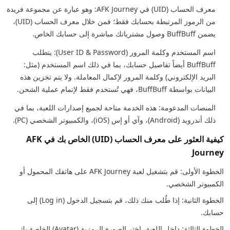
معرف الحساب (UID) في AFK Journey: وهو عبارة عن مجموعة فريدة
من الرموز المرتبطة بحسابك فقط؛ فمن خلال معرف الحساب (UID)،
يضمن BuffBuff وصول مشترياتك مباشرة إلى حسابك الخاص.
اسم المستخدم وكلمة المرور (User ID & Password): يتطلب
BuffBuff أيضاً تفاصيل حسابك، بما في ذلك اسم المستخدم (مثل:
البريد الإلكتروني) وكلمة المرور لإكمال المعاملة. ولا يتم تخزين هذه
البيانات بواسطة BuffBuff، فهي تُستخدم فقط لإتمام عملية الشحن.
المنصات المدعومة: هذه الخدمة متاحة لجميع إصدارات اللعبة، بما في
ذلك أندرويد (Android)، وآي أو إس (iOS)، والكمبيوتر الشخصي (PC).
كيفية العثور على معرف الحساب (UID) الخاص بك في AFK
Journey
الخطوة الأولى: قم بتشغيل لعبة AFK Journey على هاتفك المحمول أو
الكمبيوتر الشخصي.
الخطوة الثانية: إذا طُلب منك ذلك، قم بتسجيل الدخول (Log in) إلى
حسابك.
الخطوة الثالثة: داخل اللعبة، اختر الصورة الرمزية (Avatar) الخاصة بك