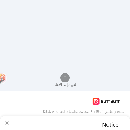
العودة إلى الأعلى
استخدم تطبيق BuffBuff لتحديث تطبيقات Android تلقائيًا
Notice
تنزيل BuffBuff
ضمان أمان BuffBuff