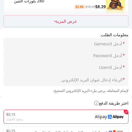
280 بلورات التنين
$8.29
-$2.06
$10.35
عرض المزيد
معلومات الطلب
*
*
*
*
لإتمام المعاملة، يرجى ملء البريد الإلكتروني الصحيح.
اختر طريقة الدفع
$0.15
Alipay
رسوم التحويل
$0.25