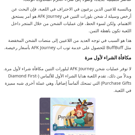
وبالنسبة للاعبين الذين يرغبون في الاحتراف في اللعبة، فإن البحث عن
أرخص وسيلة لـ شحن بلورات التنين في AFK Journey هو أمر يستحق
الاهتمام. ولكن لسوء الحظ، فإن عمليات الشحن من خلال المتجر داخل
اللعبة تكون باهظة الثمن.
هذا هو السبب في توجه العديد من اللاعبين إلى منصات الشحن المخفضة
مثل BuffBuff للحصول على خدمة توب اب AFK Journey بأسعار رخيصة.
مكافأة الشراء لأول مرة
لا توفر عمليات شحن AFK Journey لبلورات التنين مكافأة شراء لأول مرة.
وبدلاً من ذلك، تقدم اللعبة هدايا الشراء الأول للألماس (Diamond First-
Purchase Gifts) التي تمنحك ألماساً إضافياً، وهي عملة أخرى شبه مميزة
في اللعبة.