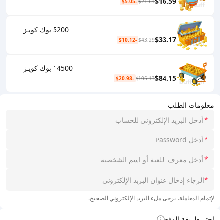
$16.59
-$5.05
$21.64
5200 بوك كوينز
$33.17
-$10.12
$43.29
14500 بوك كوينز
$84.15
-$20.98
$105.13
معلومات الطلب
*
*
*
*
لإتمام المعاملة، يرجى ملء البريد الإلكتروني الصحيح.
اختر طريقة الدفع