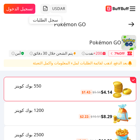
تسجيل الدخول
USD
AR
سجل الطلبات
Pokémon GO
Pokémon GO
200+
نفدت
يتم الشحن خلال 30 دقائق
آمن
7%OFF
بعد الدفع، اذهب لقائمة الطلبات لملء المعلومات واكمل التعبئة
550 بوك كوينز
$4.14
-$1.42
$5.56
1200 بوك كوينز
$8.29
-$2.22
$10.51
2500 بوك كوينز