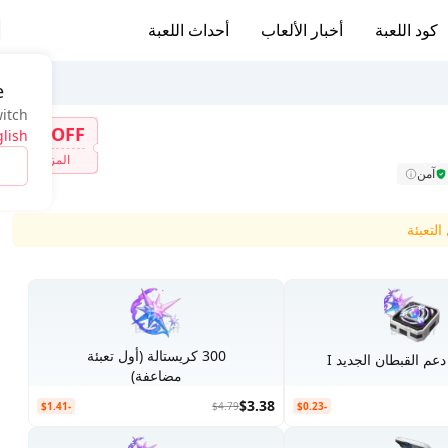
كود اللعبة
أخبار الألعاب
أحداث اللعبة
e
witch
7%OFF
lish
المزيد
آمن
لتعبئة
300 كريستالة (أول تعبئة
م القبطان الجديد I
مضاعفة)
$3.38
-$1.41
$4.79
-$0.23