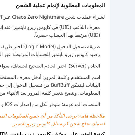
المعلومات المطلوبة لإتمام عملية الشحن
لشراء عمليات شحن Chaos Zero Nightmare عبر BuffBuff، ستحتاج إلى تقديم بعض التفاصيل:
معرف اللاعب (UID) في كايوس زيرو نا
(UID) مرتبط بهذا الحساب حصرياً.
رصيد كايوس زيرو نايتمير للحسابات المرتبطة عبر الحساب الرسمي، ok، NAVER
الخادم (Server): اختر الخادم الصحيح لحسابك، سواء Global أو Asia.
اسم المستخدم وكلمة المرور: أدخل معرف المستخدم ا
المعلومات، وننصح بتغيير كلمة المرور بعد الانتهاء من عملية ا
المنصات المدعومة: متوفر لكل من إصدارات iOS و Android.
لضمان نجاح شحن كريستال كايوس زيرو نايتمير.
كيفية العثور على معرّف كايوس زيرو نايتمير (Chaos Zero Nightmare UID)