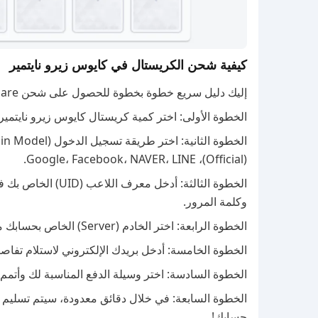
كيفية شحن الكريستال في كايوس زيرو نايتمير
إليك دليل سريع خطوة بخطوة للحصول على شحن Chaos Zero Nightmare عبر BuffBuff:
الخطوة الأولى: اختر كمية كريستال كايوس زيرو نايتمير
(Official)، Google، Facebook، NAVER، LINE.
وكلمة المرور.
الخطوة الرابعة: اختر الخادم (Server) الخاص بحسابك من بين هذه الخيارات: العالمي (Global) أو الآسيوي (Asia).
الخطوة الخامسة: أدخل بريدك الإلكتروني لاستلام تفاصيل معامل
الخطوة السادسة: اختر وسيلة الدفع المناسبة لك وأتمم العم
حسابك!