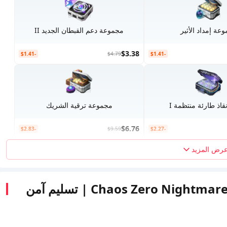
عة إمداد الأثير
مجموعة دعم القبطان الجديد II
$3.38
-$1.41
$4.79
-$1.41
قاذ طارئة منتظمة I
مجموعة ترقية الشريك
$6.76
-$2.83
$9.59
-$2.27
رض المزيد
اشحن كريستال كايوس زيرو نايتمير Chaos Zero Nightmare | تسليم آمن