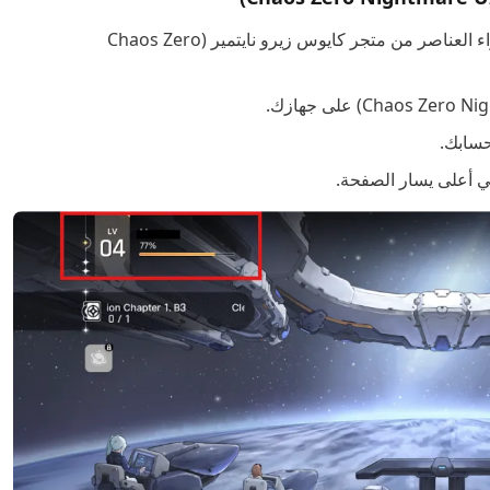
إليك دليل سريع للعثور على UID الخاص بك والبدء بشراء العناصر من متجر كايوس زيرو نايتمير (Chaos Zero
حسابك.
في أعلى يسار الصفحة.