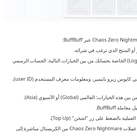
 أو المنتج الذي ترغب في شرائه.
الخطوة الثانية: اختر طريقة تسجيل الدخول (Login Model) الخاصة بحسابك من بين الخيارات التالية: الحساب الرسمي
الخطوة الثالثة: أدخل معرف اللاعب (UID) الخاص بك في كايوس زيرو نايتمير، ومعلومات معرف المستخدم (user ID)،
ة BuffBuff.
لية بالضغط على زر "اشحن" (Top Up).
الخطوة السابعة: في خلال دقائق معدودة، سيتم تسليم عملات Chaos Zero Nightmare من الكريستال مباشرة إلى