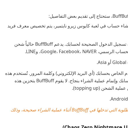
يتمير: عند إنشاء حساب في لعبة كايوس زيرو نايتمير، يتم تخصيص معرف فريد
طريقة تسجيل الدخول (Login Model): اختر طريقة تسجيل الدخول الصحيحة لحسابك. يدعم BuffBuff حالياً شحن
Google، Facebo، وLINE.
لخاص بحسابك (أي البريد الإلكتروني) وكلمة المرور. تُستخدم هذه
البيانات ليتمكن BuffBuff من تسجيل الدخول إلى حسابك وإتمام عملية الشراء بنجاح. لا يقوم BuffBuff بتخزين هذه
لشحن (topping up).
ملاحظة هامة: يرجى التأكد من أن جميع المعلومات المطلوبة التي تدخلها في BuffBuff أثناء عملية الشراء صحيحة، وذلك