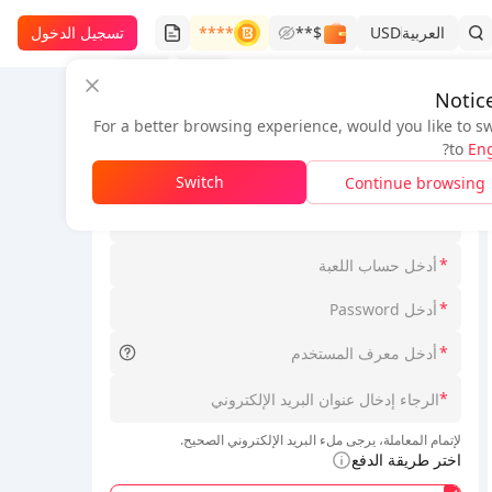
العربية
USD
$**
****
تسجيل الدخول
سجل الطلبات
Notic
For a better browsing experience, would you like to s
معلومات الطلب
?
to
Eng
*
اختر Loginmodel
Switch
Continue browsing
*
اختر Serverid
*
*
*
*
لإتمام المعاملة، يرجى ملء البريد الإلكتروني الصحيح.
اختر طريقة الدفع