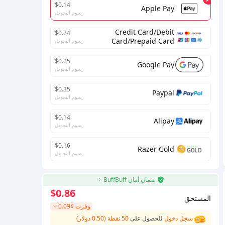
$0.14
Apple Pay
رسوم التحويل
Credit Card/Debit
$0.24
Card/Prepaid Card
رسوم التحويل
$0.25
Google Pay
رسوم التحويل
$0.35
Paypal
رسوم التحويل
$0.14
Alipay
رسوم التحويل
$0.16
Razer Gold
رسوم التحويل
ضمان أمان BuffBuff
$0.86
المستحق
وفرت
$0.09
سجل دخول
للحصول على
50 نقطة (0.50 دولار)