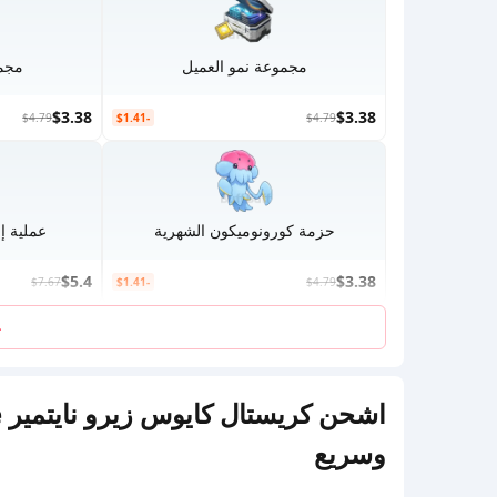
مجموعة نمو العميل
مجمو
$3.38
$3.38
$4.79
-$1.41
$4.79
حزمة كورونوميكون الشهرية
عملية إن
$5.4
$3.38
$7.67
-$1.41
$4.79
ع
وسريع