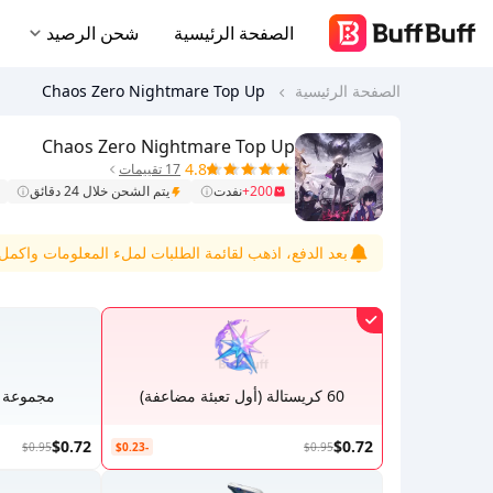
الصفحة الرئيسية
شحن الرصيد
الصفحة الرئيسية
Chaos Zero Nightmare Top Up
Chaos Zero Nightmare Top Up
4.8
17 تقييمات
200+
نفدت
يتم الشحن خلال 24 دقائق
بعد الدفع، اذهب لقائمة الطلبات لملء المعلومات واكمل ا
60 كريستالة (أول تعبئة مضاعفة)
مجموعة دع
$0.72
$0.72
$0.95
-$0.23
$0.95