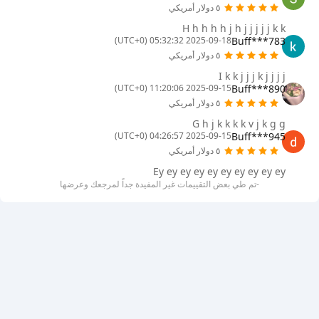
٥ دولار أمريكي
H h h h h j h j j j j j k k
Buff***783
2025-09-18 05:32:32 (UTC+0)
٥ دولار أمريكي
I k k j j j k j j j j
Buff***890
2025-09-15 11:20:06 (UTC+0)
٥ دولار أمريكي
G h j k k k k v j k g g
Buff***945
2025-09-15 04:26:57 (UTC+0)
٥ دولار أمريكي
Ey ey ey ey ey ey ey ey ey ey
-تم طي بعض التقييمات غير المفيدة جداً لمرجعك وعرضها