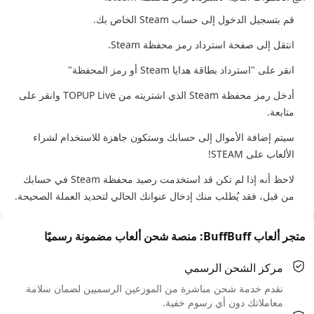
قم بتسجيل الدخول إلى حساب Steam الخاص بك.
انتقل إلى صفحة استرداد رمز محفظة Steam.
انقر على "استرداد بطاقة هدايا Steam أو رمز المحفظة"
أدخل رمز محفظة Steam الذي اشتريته من TOPUP Live وانقر على
متابعة.
سيتم إضافة الأموال إلى حسابك وستكون جاهزة للاستخدام لشراء
الألعاب على STEAM!
لاحظ أنه إذا لم تكن قد استخدمت رصيد محفظة Steam في حسابك
من قبل، فقد يُطلب منك إدخال عنوانك الحالي لتحديد العملة الصحيحة.
متجر ألعاب BuffBuff: منصة شحن ألعاب مضمونة رسميًا
مركز الشحن الرسمي
نقدم خدمة شحن مباشرة من الموزعين الرسميين لضمان سلامة
معاملاتك دون أي رسوم خفية.