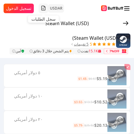
تسجيل الدخول
USD
AR
سجل الطلبات
Steam Wallet (USD)
Steam Wallet (USD)
5
5 تقييمات
15.1K
نفدت
يتم الشحن خلال 3 دقائق
آمن
7%OFF
٥ دولار أمريكي
$5.19
-$1.48
$6.67
١٠ دولار أمريكي
$10.52
-$3.02
$13.54
٢٠ دولار أمريكي
$20.13
-$5.79
$25.92