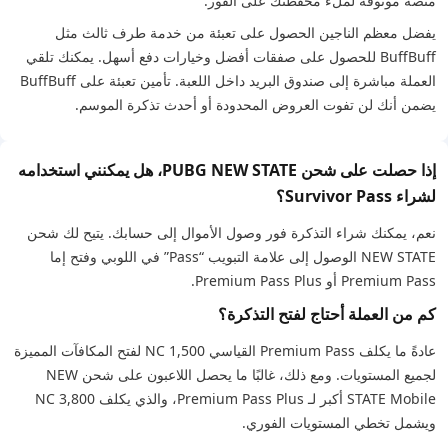
منصة موثوقة لملء محفظتك على الفور.
يفضل معظم الناجين الحصول على تعبئة من خدمة طرف ثالث مثل
BuffBuff للحصول على صفقات أفضل وخيارات دفع أسهل. يمكنك تلقي
العملة مباشرة إلى صندوق البريد داخل اللعبة. تأمين تعبئة على BuffBuff
يضمن أنك لن تفوت العروض المحدودة أو أحدث تذكرة الموسم.
إذا حصلت على شحن PUBG NEW STATE، هل يمكنني استخدامه
لشراء Survivor Pass؟
نعم، يمكنك شراء التذكرة فور وصول الأموال إلى حسابك. يتيح لك شحن
NEW STATE الوصول إلى علامة التبويب “Pass” في اللوبي وفتح إما
Premium Pass أو Premium Pass Plus.
كم من العملة أحتاج لفتح التذكرة؟
عادةً ما يكلف Premium Pass القياسي 1,500 NC لفتح المكافآت المميزة
لجميع المستويات. ومع ذلك، غالبًا ما يحصل اللاعبون على شحن NEW
STATE Mobile أكبر لـ Premium Pass Plus، والذي يكلف 3,800 NC
ويشمل تخطي المستويات الفوري.