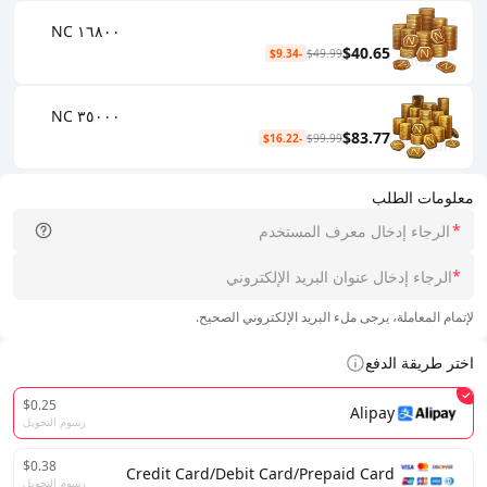
١٦٨٠٠ NC
$40.65
-$9.34
$49.99
٣٥٠٠٠ NC
$83.77
-$16.22
$99.99
معلومات الطلب
*
*
لإتمام المعاملة، يرجى ملء البريد الإلكتروني الصحيح.
اختر طريقة الدفع
$0.25
Alipay
رسوم التحويل
$0.38
Credit Card/Debit Card/Prepaid Card
رسوم التحويل