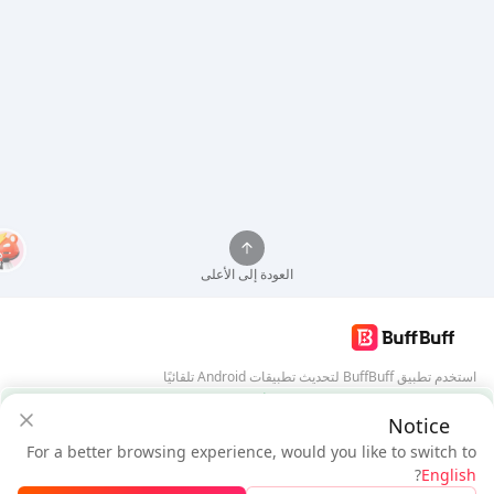
العودة إلى الأعلى
استخدم تطبيق BuffBuff لتحديث تطبيقات Android تلقائيًا
ضمان أمان BuffBuff
Notice
تنزيل BuffBuff
For a better browsing experience, would you like to switch to
$4.62
$4.32
تابعنا
?
English
مستخدم جديد: خصم
$0.30
المستحق