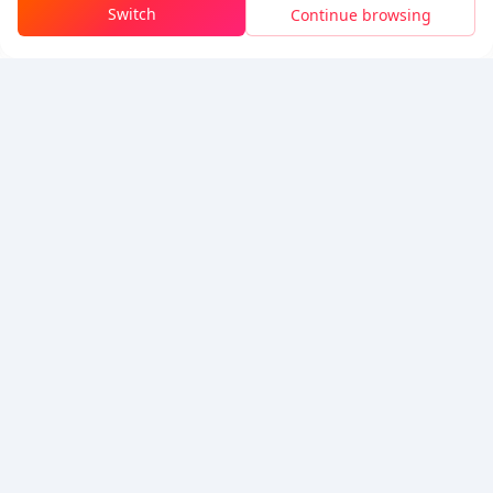
Switch
Continue browsing
تسجيل الدخول للحصول على الخصم
5% OFF
5% OFF
شركة
مصدر
معلومات عنا
طريقة الدفع
الأمان
مساعدة
Hot Selling
Arena Breakout: Infinite (PC Verison)
Buy PUBG Mobile UC
Honkai: Star Rail HSR Top Up
Genshin Impact Top Up
Zenless Zone Zero Top Up
نحن نقبل