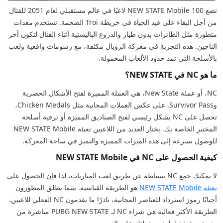
تضع NEW STATE Mobile 100 لاعبًا في عالم مستقبلي لعام 2051 للقتال
من أجل البقاء على قيد الحياة في خريطة Troi الضخمة. تستخدم معدات
متطورة مثل الطائرات بدون طيار والدروع الباليستية أثناء القتال لتكون آخر
الناجين. هذه التجربة في معركة الرويال مكثفة، مع رسومات واقعية ولعب
بالأسلحة التي تمد حدود الألعاب المحمولة.
ما هو NC في NEW STATE؟
NC، أو عملة New State، هي العملة المميزة لفتح الأشكال الحصرية
وSurvivor Pass. على عكس العملات المجانية مثل Chicken Medals،
تحصل على NC بشكل رئيسي لفتح الصناديق المميزة أو ترقية أسلحة
المختبر الخاصة بك. يختار العديد من اللاعبين تعبئة NEW STATE Mobile
للوصول بسرعة إلى هذه الميزات المميزة والتميز في ساحة المعركة.
كيفية الحصول على NC في NEW STATE Mobile
لا يمكنك جمع NC ببساطة عن طريق لعب المباريات، لذا فإن الحصول على
تعبئة NEW STATE Mobile
هو الطريقة القياسية. بينما يطلق المطورون
أحيانًا رموز استرداد للعناصر المجانية، نادرًا ما يقدمون NC الفعلي للاعبين.
الطريقة الأكثر فعالية هي شراء NC لـ PUBG NEW STATE مباشرة من