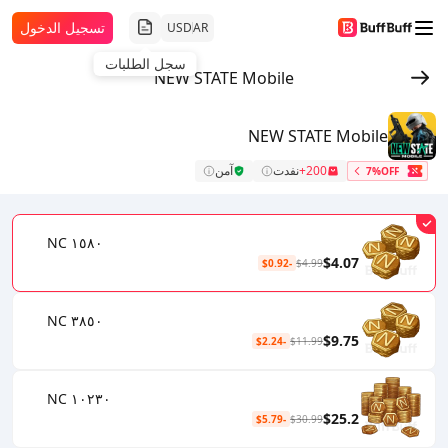
تسجيل الدخول
USD
AR
سجل الطلبات
NEW STATE Mobile
NEW STATE Mobile
200+
نفدت
آمن
7%OFF
١٥٨٠ NC
$4.07
-$0.92
$4.99
٣٨٥٠ NC
$9.75
-$2.24
$11.99
١٠٢٣٠ NC
$25.2
-$5.79
$30.99