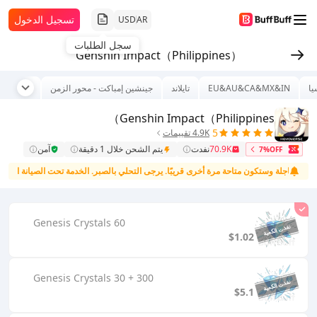
تسجيل الدخول
USD
AR
سجل الطلبات
Genshin Impact（Philippines）
يا
EU&AU&CA&MX&IN
تايلاند
جينشين إمباكت - محور الزمن
عالمي
Genshin Impact（Philippines）
5
4.9K تقييمات
70.9K
نفدت
يتم الشحن خلال 1 دقيقة
آمن
7%OFF
ة العاجلة وستكون متاحة مرة أخرى قريبًا. يرجى التحلي بالصبر.
الخدمة تحت الصيانة العاجلة 
60 Genesis Crystals
$1.02
300 + 30 Genesis Crystals
$5.1