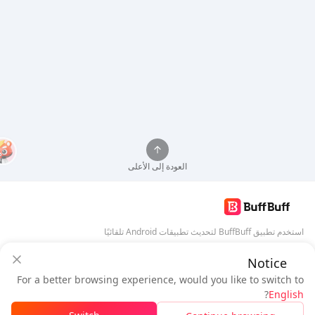
العودة إلى الأعلى
استخدم تطبيق BuffBuff لتحديث تطبيقات Android تلقائيًا
Notice
تنزيل BuffBuff
ضمان أمان BuffBuff
For a better browsing experience, would you like to switch to
سجل دخول
للحصول على
50 نقطة (0.50 دولار)
+
1
نقطة (
0.01
دولار)
تابعنا
?
English
$1.17
المستحق