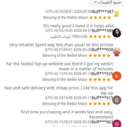
جميع التقييمات
Buff***367
2026-07-09 09:58:41 (UTC+0)
Blessing of the Welkin Moon
It's really good I loved it it helps allot
Buff***389
2026-06-07 05:16:45 (UTC+0)
1980+260 بلورات التكوين
Very reliable! Spent way less than usual on this primos
Buff***030
2026-05-20 01:04:41 (UTC+0)
Blessing of the Welkin Moon
Far the fastest top-up website out there! I got my welkin
moon in a matter of minutes
Buff***535
2026-05-14 13:55:33 (UTC+0)
Blessing of the Welkin Moon
Fast and safe delivery with cheap price. I like this app for
top up
Buff***915
2026-05-11 23:19:49 (UTC+0)
Blessing of the Welkin Moon
First time purchasing and it works fast and easy.
Recommend
Buff***667
2026-06-24 15:50:27 (UTC+0)